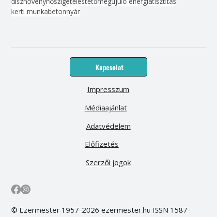
dísznövény
hőszigetelés
tető
megújuló energia
tisztítás
kerti munka
beton
nyár
Kapcsolat
Impresszum
Médiaajánlat
Adatvédelem
Előfizetés
Szerzői jogok
© Ezermester 1957-2026 ezermester.hu ISSN 1587-