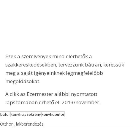
Ezek a szerelvények mind elérhetők a 
szakkereskedésekben, tervezzünk bátran, keressük 
meg a saját igényeinknek legmegfelelőbb 
megoldásokat.
A cikk az Ezermester alábbi nyomtatott 
lapszámában érhető el: 2013/november.
bútor
konyha
szekrény
konyhabútor
Otthon, lakberendezés