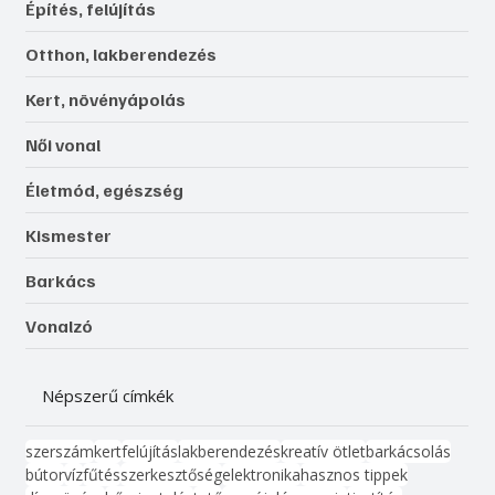
Építés, felújítás
Otthon, lakberendezés
Kert, növényápolás
Női vonal
Életmód, egészség
Kismester
Barkács
Vonalzó
Népszerű címkék
szerszám
kert
felújítás
lakberendezés
kreatív ötlet
barkácsolás
bútor
víz
fűtés
szerkesztőség
elektronika
hasznos tippek