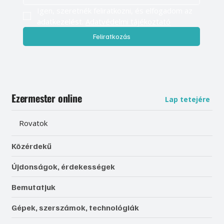
Igen, szeretnék feliratkozni, és elfogadom az 
adatkezelést. 
Adatvédelmi tájékoztató
Feliratkozás
Ezermester online
Lap tetejére
Rovatok
Közérdekű
Újdonságok, érdekességek
Bemutatjuk
Gépek, szerszámok, technológiák