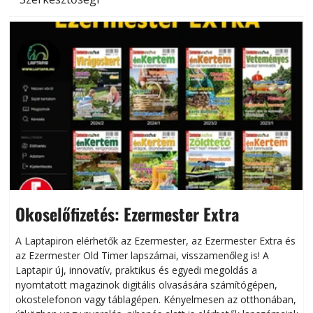
Okoselőfizetés: Ezermester Extra
A Laptapiron elérhetők az Ezermester, az Ezermester Extra és
az Ezermester Old Timer lapszámai, visszamenőleg is! A
Laptapir új, innovatív, praktikus és egyedi megoldás a
L
nyomtatott magazinok digitális olvasására számítógépen,
okostelefonon vagy táblagépen. Kényelmesen az otthonában,