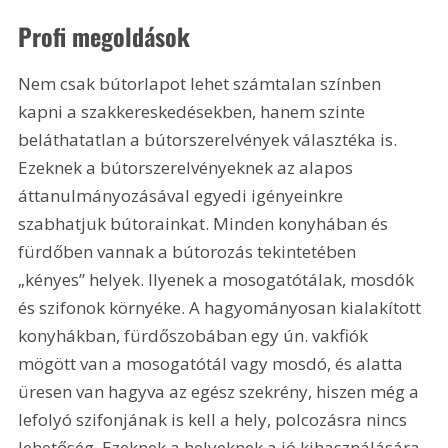
Profi megoldások
Nem csak bútorlapot lehet számtalan színben 
kapni a szakkereskedésekben, hanem szinte 
beláthatatlan a bútorszerelvények választéka is. 
Ezeknek a bútorszerelvényeknek az alapos 
áttanulmányozásával egyedi igényeinkre 
szabhatjuk bútorainkat. Minden konyhában és 
fürdőben vannak a bútorozás tekintetében 
„kényes” helyek. Ilyenek a mosogatótálak, mosdók 
és szifonok környéke. A hagyományosan kialakított 
konyhákban, fürdőszobában egy ún. vakfiók 
mögött van a mosogatótál vagy mosdó, és alatta 
üresen van hagyva az egész szekrény, hiszen még a 
lefolyó szifonjának is kell a hely, polcozásra nincs 
lehetőség. Ezeknek a helyeknek a jó kihasználására 