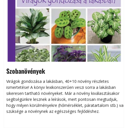
Szobanövények
Virágok gondozása a lakásban, 40+10 növény részletes
ismertetése! A könyv lexikonszerűen veszi sorra a lakásban
s
sikeresen tart­ha­tó növényeket. Már a növény kiválasztásakor
h
segítségünkre lesznek a leírások, mert pontosan megtudjuk,
k
hogy milyen körülményekre (hőmérséklet, páratartalom stb.) van
szüksége a növénynek az egészséges fejlődéshez.
t