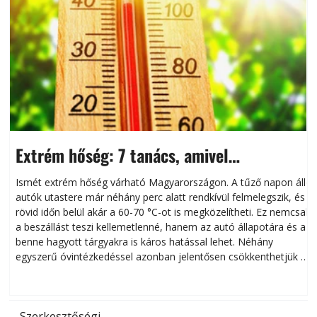
Extrém hőség: 7 tanács, amivel
megóvhatjuk autónkat a nyári károktól
Ismét extrém hőség várható Magyarországon. A tűző napon álló
autók utastere már néhány perc alatt rendkívül felmelegszik, és
rövid időn belül akár a 60-70 °C-ot is megközelítheti. Ez nemcsak
n
a beszállást teszi kellemetlenné, hanem az autó állapotára és a
benne hagyott tárgyakra is káros hatással lehet. Néhány
egyszerű óvintézkedéssel azonban jelentősen csökkenthetjük a
hőség káros hatásait.
l
Szerkesztőségi