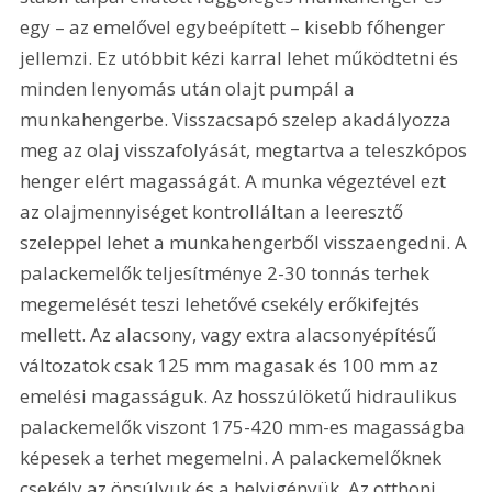
egy – az emelővel egybeépített – kisebb főhenger 
jellemzi. Ez utóbbit kézi karral lehet működtetni és 
minden lenyomás után olajt pumpál a 
munkahengerbe. Visszacsapó szelep akadályozza 
meg az olaj visszafolyását, megtartva a teleszkópos 
henger elért magasságát. A munka végeztével ezt 
az olajmennyiséget kontrolláltan a leeresztő 
szeleppel lehet a munkahengerből visszaengedni. A 
palackemelők teljesítménye 2-30 tonnás terhek 
megemelését teszi lehetővé csekély erőkifejtés 
mellett. Az alacsony, vagy extra alacsonyépítésű 
változatok csak 125 mm magasak és 100 mm az 
emelési magasságuk. Az hosszúlöketű hidraulikus 
palackemelők viszont 175-420 mm-es magasságba 
képesek a terhet megemelni. A palackemelőknek 
csekély az önsúlyuk és a helyigényük. Az otthoni 