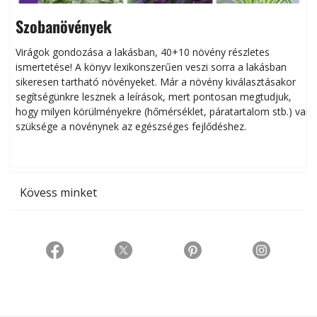
Szobanövények
Virágok gondozása a lakásban, 40+10 növény részletes
ismertetése! A könyv lexikonszerűen veszi sorra a lakásban
s
sikeresen tart­ha­tó növényeket. Már a növény kiválasztásakor
h
segítségünkre lesznek a leírások, mert pontosan megtudjuk,
k
hogy milyen körülményekre (hőmérséklet, páratartalom stb.) van
szüksége a növénynek az egészséges fejlődéshez.
t
Kövess minket