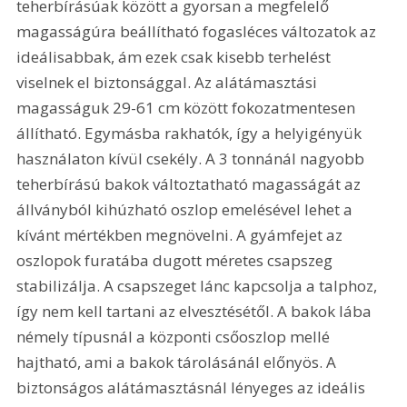
teherbírásúak között a gyorsan a megfelelő 
magasságúra beállítható fogasléces változatok az 
ideálisabbak, ám ezek csak kisebb terhelést 
viselnek el biztonsággal. Az alátámasztási 
magasságuk 29-61 cm között fokozatmentesen 
állítható. Egymásba rakhatók, így a helyigényük 
használaton kívül csekély. A 3 tonnánál nagyobb 
teherbírású bakok változtatható magasságát az 
állványból kihúzható oszlop emelésével lehet a 
kívánt mértékben megnövelni. A gyámfejet az 
oszlopok furatába dugott méretes csapszeg 
stabilizálja. A csapszeget lánc kapcsolja a talphoz, 
így nem kell tartani az elvesztésétől. A bakok lába 
némely típusnál a központi csőoszlop mellé 
hajtható, ami a bakok tárolásánál előnyös. A 
biztonságos alátámasztásnál lényeges az ideális 