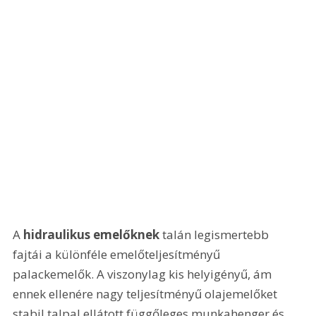
A 
hidraulikus emelőknek
 talán legismertebb 
fajtái a különféle emelőteljesítményű 
palackemelők. A viszonylag kis helyigényű, ám 
ennek ellenére nagy teljesítményű olajemelőket 
stabil talpal ellátott függőleges munkahenger és 