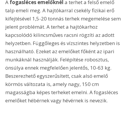
A 
fogasléces emelőknél
 a terhet a felső emelő 
talp emeli meg. A hajtókarral csekély fizikai erő 
kifejtésével 1,5-20 tonnás terhek megemelése sem 
jelent problémát. A terhet a hajtókarhoz 
kapcsolódó kilincsműves racsni rögzíti az adott 
helyzetben. Függőleges és vízszintes helyzetben is 
használható. Ezeket az emelőket főként az ipari 
munkáknál használják. Felépítése robosztus, 
önsúlya ennek megfelelően jelentős, 10-63 kg. 
Beszerezhető egyszerűsített, csak alsó emelő 
körmös változata is, amely nagy, 150 cm 
magasságba képes terheket emelni. A fogasléces 
emelőket hébérnek vagy hévérnek is nevezik.