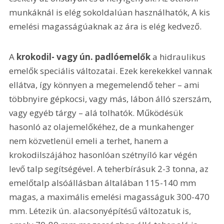
munkáknál is elég sokoldalúan használhatók, A kis 
emelési magasságúaknak az ára is elég kedvező.
A 
krokodil- vagy ún. padlóemelők
 a hidraulikus 
emelők speciális változatai. Ezek kerekekkel vannak 
ellátva, így könnyen a megemelendő teher – ami 
többnyire gépkocsi, vagy más, lábon álló szerszám, 
vagy egyéb tárgy – alá tolhatók. Működésük 
hasonló az olajemelőkéhez, de a munkahenger 
nem közvetlenül emeli a terhet, hanem a 
krokodilszájához hasonlóan szétnyíló kar végén 
levő talp segítségével. A teherbírásuk 2-3 tonna, az 
emelőtalp alsóállásban általában 115-140 mm 
magas, a maximális emelési magasságuk 300-470 
mm. Létezik ún. alacsonyépítésű változatuk is, 