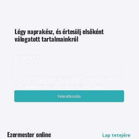
Légy naprakész, és értesülj elsőként
válogatott tartalmainkról
E-mail cím
*
Igen, szeretnék feliratkozni, és elfogadom az 
adatkezelést. 
Adatvédelmi tájékoztató
Feliratkozás
Ezermester online
Lap tetejére