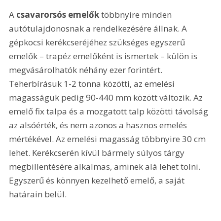
A 
csavarorsós emelők
 többnyire minden 
autótulajdonosnak a rendelkezésére állnak. A 
gépkocsi kerékcseréjéhez szükséges egyszerű 
emelők – trapéz emelőként is ismertek – külön is 
megvásárolhatók néhány ezer forintért. 
Teherbírásuk 1-2 tonna közötti, az emelési 
magasságuk pedig 90-440 mm között változik. Az 
emelő fix talpa és a mozgatott talp közötti távolság 
az alsóérték, és nem azonos a hasznos emelés 
mértékével. Az emelési magasság többnyire 30 cm 
lehet. Kerékcserén kívül bármely súlyos tárgy 
megbillentésére alkalmas, aminek alá lehet tolni. 
Egyszerű és könnyen kezelhető emelő, a saját 
határain belül.