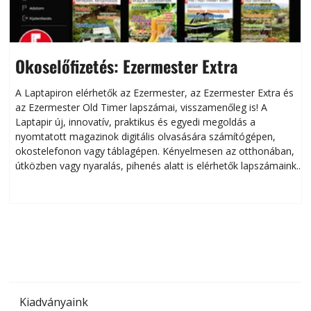
Okoselőfizetés: Ezermester Extra
A Laptapiron elérhetők az Ezermester, az Ezermester Extra és
az Ezermester Old Timer lapszámai, visszamenőleg is! A
Laptapir új, innovatív, praktikus és egyedi megoldás a
L
nyomtatott magazinok digitális olvasására számítógépen,
okostelefonon vagy táblagépen. Kényelmesen az otthonában,
útközben vagy nyaralás, pihenés alatt is elérhetők lapszámaink.
ú
Bárhol, bármikor, akár külföldön élve vagy dolgozva is
B
olvashatók az Ezermester lapszámai. A Laptapir kényelmes
megoldás, mert: – t
Kiadványaink