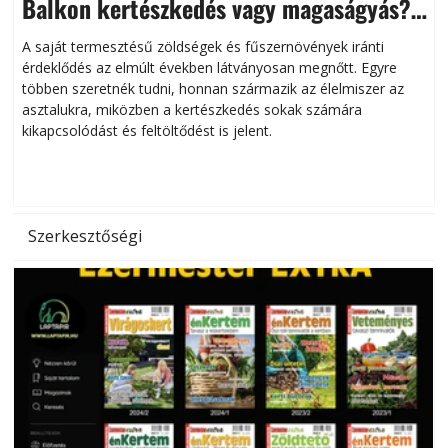
Balkon kertészkedés vagy magaságyás?
Helytakarékos kertészkedés
A saját termesztésű zöldségek és fűszernövények iránti
érdeklődés az elmúlt években látványosan megnőtt. Egyre
többen szeretnék tudni, honnan származik az élelmiszer az
l
asztalukra, miközben a kertészkedés sokak számára
kikapcsolódást és feltöltődést is jelent.
é
d
Szerkesztőségi