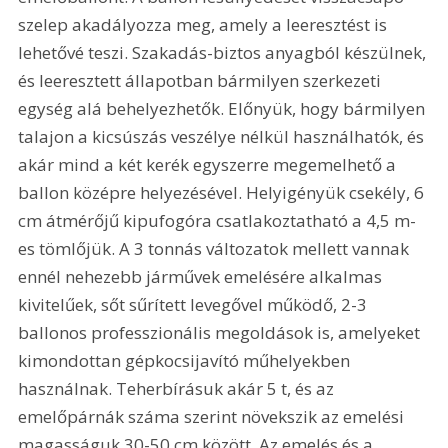
szelep akadályozza meg, amely a leeresztést is 
lehetővé teszi. Szakadás-biztos anyagból készülnek, 
és leeresztett állapotban bármilyen szerkezeti 
egység alá behelyezhetők. Előnyük, hogy bármilyen 
talajon a kicsúszás veszélye nélkül használhatók, és 
akár mind a két kerék egyszerre megemelhető a 
ballon középre helyezésével. Helyigényük csekély, 6 
cm átmérőjű kipufogóra csatlakoztatható a 4,5 m-
es tömlőjük. A 3 tonnás változatok mellett vannak 
ennél nehezebb járművek emelésére alkalmas 
kivitelűek, sőt sűrített levegővel működő, 2-3 
ballonos professzionális megoldások is, amelyeket 
kimondottan gépkocsijavító műhelyekben 
használnak. Teherbírásuk akár 5 t, és az 
emelőpárnák száma szerint növekszik az emelési 
magasságuk 30-50 cm között. Az emelés és a 