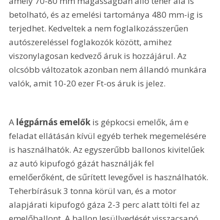
amely 70-80 mm magasságban álló teher alá is 
betolható, és az emelési tartománya 480 mm-ig is 
terjedhet. Kedveltek a nem foglalkozásszerűen 
autószereléssel foglakozók között, amihez 
viszonylagosan kedvező áruk is hozzájárul. Az 
olcsóbb változatok azonban nem állandó munkára 
valók, amit 10-20 ezer Ft-os áruk is jelez.
A 
légpárnás emelők 
is gépkocsi emelők, ám e 
feladat ellátásán kívül egyéb terhek megemelésére 
is használhatók. Az egyszerűbb ballonos kivitelűek 
az autó kipufogó gázát használják fel 
emelőerőként, de sűrített levegővel is használhatók. 
Teherbírásuk 3 tonna körül van, és a motor 
alapjárati kipufogó gáza 2-3 perc alatt tölti fel az 
emelőballont. A ballon lesüllyedését visszacsapó 