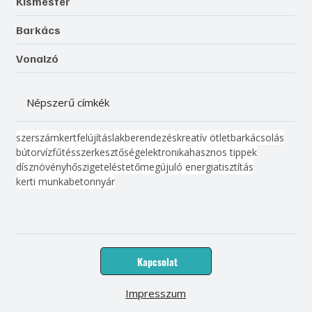
Kismester
Barkács
Vonalzó
Népszerű címkék
szerszám
kert
felújítás
lakberendezés
kreatív ötlet
barkácsolás
bútor
víz
fűtés
szerkesztőség
elektronika
hasznos tippek
dísznövény
hőszigetelés
tető
megújuló energia
tisztítás
kerti munka
beton
nyár
Kapcsolat
Impresszum