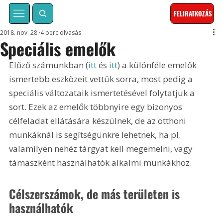
FELIRATKOZÁS
2018. nov. 28.
4 perc olvasás
Speciális emelők
Előző számunkban (
itt
 és 
itt
) a különféle emelők 
ismertebb eszközeit vettük sorra, most pedig a 
speciális változataik ismertetésével folytatjuk a 
sort. Ezek az emelők többnyire egy bizonyos 
célfeladat ellátására készülnek, de az otthoni 
munkáknál is segítségünkre lehetnek, ha pl. 
valamilyen nehéz tárgyat kell megemelni, vagy 
támaszként használhatók alkalmi munkákhoz.
Célszerszámok, de más területen is 
használhatók