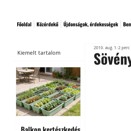
Főoldal
Közérdekű
Újdonságok, érdekességek
Bem
2010. aug. 1.
2 perc
Sövén
Kiemelt tartalom
Balkon kertészkedés