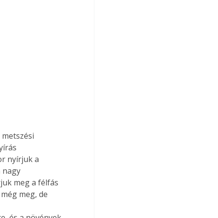
yírás 
 nyírjuk a 
a nagy 
juk meg a félfás 
t még meg, de 
 
re, és a növények 