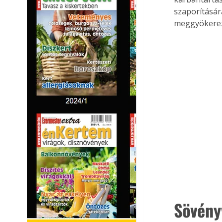
szaporítására
meggyökerezt
Sövény