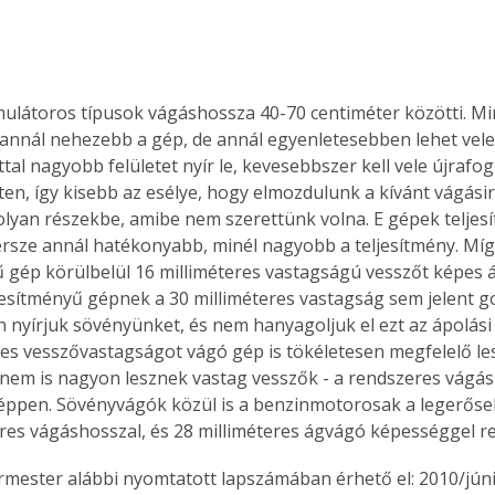
. A
megoldás,
látoros típusok vágáshossza 40-70 centiméter közötti. Mi
annál nehezebb a gép, de annál egyenletesebben lehet vele 
al nagyobb felületet nyír le, kevesebbszer kell vele újrafog
ten, így kisebb az esélye, hogy elmozdulunk a kívánt vágásir
lyan részekbe, amibe nem szerettünk volna. E gépek teljes
ersze annál hatékonyabb, minél nagyobb a teljesítmény. Míg
ű gép körülbelül 16 milliméteres vastagságú vesszőt képes á
esítményű gépnek a 30 milliméteres vastagság sem jelent g
 nyírjuk sövényünket, és nem hanyagoljuk el ezt az ápolási
res vesszővastagságot vágó gép is tökéletesen megfelelő les
em is nagyon lesznek vastag vesszők - a rendszeres vágás
ppen. Sövényvágók közül is a benzinmotorosak a legerőseb
res vágáshosszal, és 28 milliméteres ágvágó képességgel r
ermester alábbi nyomtatott lapszámában érhető el: 2010/júni