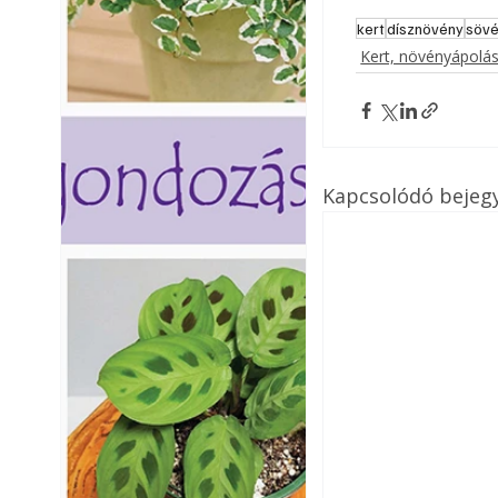
kert
dísznövény
söv
Kert, növényápolá
Kapcsolódó bejeg