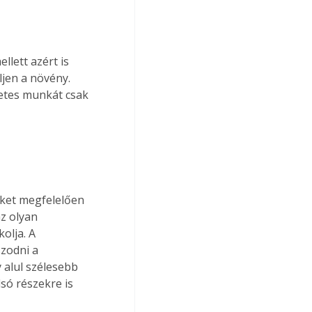
lett azért is 
jen a növény. 
letes munkát csak 
z olyan 
olja. A 
zodni a 
 alul szélesebb 
lsó részekre is 