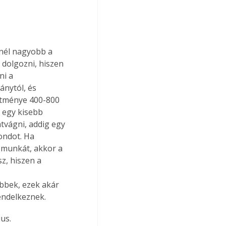
nél nagyobb a 
dolgozni, hiszen 
ni a 
ánytól, és 
ítménye 400-800 
 egy kisebb 
tvágni, addig egy 
ondot. Ha 
 munkát, akkor a 
z, hiszen a 
 
bek, ezek akár 
endelkeznek.
us.