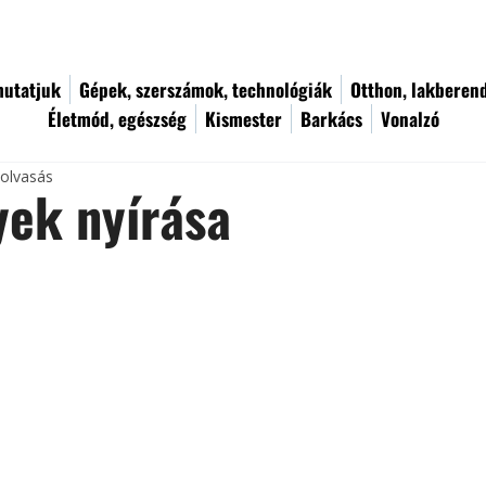
utatjuk
Gépek, szerszámok, technológiák
Otthon, lakberen
Életmód, egészség
Kismester
Barkács
Vonalzó
 olvasás
yek nyírása