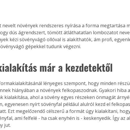
 nevelt növények rendszeres nyírása a forma megtartása mel
ogy dús ágrendszert, tömött átláthatatlan lombozatot nevel
yek kézi sövényvágó ollóval is alakíthatók, ám profi, egyen
sövényvágó gépekkel tudunk végezni.
ialakítás már a kezdetektől
 ennek hiányában a növények felkopaszodnak. Gyakori hiba a
 kialakítása, ahol a sövény egyes részeken önmagát árnyék
, egyenesen nyírt sövényfal például alulról kezd el felkopas
att. Ezt megelőzendő célszerű a formát úgy kialakítani, hogy
nyfal, ami felfelé - ha csak enyhén is - keskenyedik. Így az a
y jut.