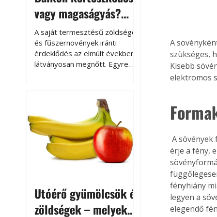
vagy magaságyás?
Helytakarékos
A saját termesztésű zöldségek
kertészkedés
A sövényként
és fűszernövények iránti
érdeklődés az elmúlt években
szükséges, h
látványosan megnőtt. Egyre
Kisebb sövén
többen szeretnék tudni, honnan
elektromos 
származik az élelmiszer az
asztalukra, miközben a
Formak
kertészkedés sokak számára
kikapcsolódást és feltöltődést
is jelent.
 A sövények formakialakításánál lényeges szempont, hogy minden részüket megfelelően 
érje a fény,
sövényformák
függőlegesen
fényhiány mi
Utóérő gyümölcsök és
legyen a sövé
zöldségek – melyek
elegendő fén