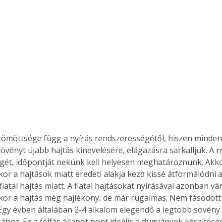
növényt újabb hajtás kinevelésére, elágazásra sarkalljuk. A n
ét, időpontját nekünk kell helyesen meghatároznunk. Akkor
kor a hajtások miatt eredeti alakja kezd kissé átformálódni 
atal hajtás miatt. A fiatal hajtásokat nyírásával azonban vár
kkor a hajtás még hajlékony, de már rugalmas. Nem fásodot
 Egy évben általában 2-4 alkalom elegendő a legtöbb sövény
ához. Ez a félfás állapot pont ideális a dugványok készítésé