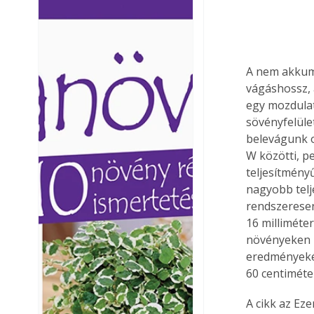
Ezermester lapszámai. A
Ezermester lapszámai
Laptapir kényelmes megoldás,
Laptapir kényelmes 
mert: – t
mert: – t
A nem akkumu
vágáshossz, 
egy mozdulatt
sövényfelüle
belevágunk o
W közötti, p
teljesítmény
nagyobb telj
rendszeresen
16 milliméte
növényeken n
eredményeké
60 centiméte
A cikk az Ez