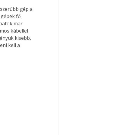
 gépek fő 
hatók már 
mos kábellel 
ményük kisebb, 
ni kell a 