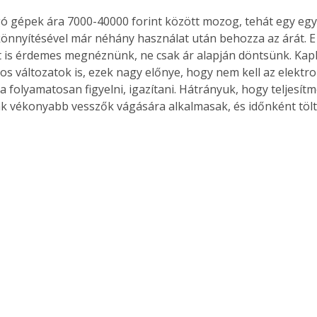
nyítésével már néhány használat után behozza az árát. E
 is érdemes megnéznünk, ne csak ár alapján döntsünk. Kap
Együtt jobban megéri!
s változatok is, ezek nagy előnye, hogy nem kell az elektro
Bővebb információ itt!
a folyamatosan figyelni, igazítani. Hátrányuk, hogy teljesít
k az
Együtt jobban megéri! A
ak vékonyabb vesszők vágására alkalmasak, és időnként tölte
mester
könyvek tetszőleges
er Old
párosítással kedvezményes
áron, 0 Ft postaköltséggel
ptapir új,
megrendelhetők!
és egyedi
tt
lvasására
elefonon
nyelmesen
ben vagy
t is
. Bárhol,
ön élve
ashatók az