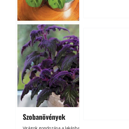
A szárazság csök
öntözési és talaj
idején
Szobanövények
Virágoskert: k
teraszon, laká
Virágok gondozása a lakásban,