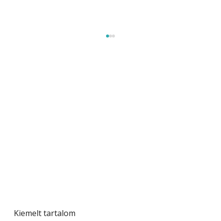
Beton járdalap készítése és lerakása – gyári
és saját készítésű megoldások
Kiemelt tartalom