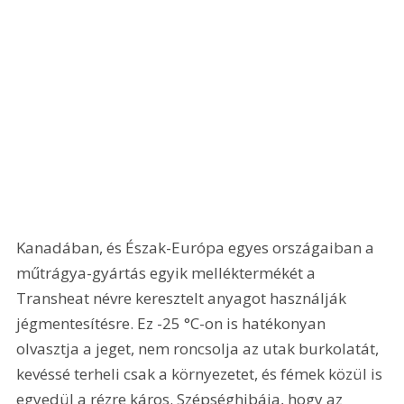
Kanadában, és Észak-Európa egyes országaiban a 
műtrágya-gyártás egyik melléktermékét a 
Transheat névre keresztelt anyagot használják 
jégmentesítésre. Ez -25 °C-on is hatékonyan 
olvasztja a jeget, nem roncsolja az utak burkolatát, 
kevéssé terheli csak a környezetet, és fémek közül is 
egyedül a rézre káros. Szépséghibája, hogy az 