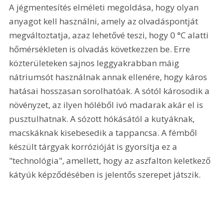
A jégmentesítés elméleti megoldása, hogy olyan 
anyagot kell használni, amely az olvadáspontját 
megváltoztatja, azaz lehetővé teszi, hogy 0 °C alatti 
hőmérsékleten is olvadás következzen be. Erre 
közterületeken sajnos leggyakrabban máig 
nátriumsót használnak annak ellenére, hogy káros 
hatásai hosszasan sorolhatóak. A sótól károsodik a 
növényzet, az ilyen hóléből ivó madarak akár el is 
pusztulhatnak. A sózott hókásától a kutyáknak, 
macskáknak kisebesedik a tappancsa. A fémből 
készült tárgyak korrózióját is gyorsítja ez a 
"technológia", amellett, hogy az aszfalton keletkező 
kátyúk képződésében is jelentős szerepet játszik.