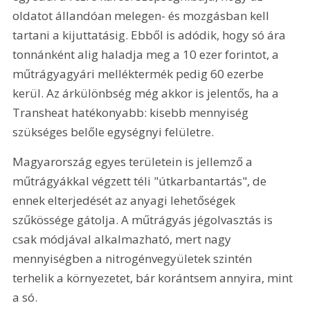
oldatot állandóan melegen- és mozgásban kell 
tartani a kijuttatásig. Ebből is adódik, hogy só ára 
tonnánként alig haladja meg a 10 ezer forintot, a 
műtrágyagyári melléktermék pedig 60 ezerbe 
kerül. Az árkülönbség még akkor is jelentős, ha a 
Transheat hatékonyabb: kisebb mennyiség 
szükséges belőle egységnyi felületre.
Magyarország egyes területein is jellemző a 
műtrágyákkal végzett téli "útkarbantartás", de 
ennek elterjedését az anyagi lehetőségek 
szűkössége gátolja. A műtrágyás jégolvasztás is 
csak módjával alkalmazható, mert nagy 
mennyiségben a nitrogénvegyületek szintén 
terhelik a környezetet, bár korántsem annyira, mint 
a só.