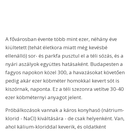
A fővárosban évente több mint ezer, néhány éve 
kiültetett (tehát életkora miatt még kevésbé 
ellenálló) sor- és parkfa pusztul el a téli sózás, és a 
nyári aszályok együttes hatásaként. Budapesten a 
fagyos napokon közel 300, a havazásokat követően 
pedig akár ezer köbméter homokkal kevert sót is 
kiszórnak, naponta. Ez a téli szezonra vetítve 30-40 
ezer köbméternyi anyagot jelent.
Próbálkozások vannak a káros konyhasó (nátrium-
klorid - NaCl) kiváltására - de csak helyenként. Van, 
ahol kálium-kloriddal keverik, és oldatként 