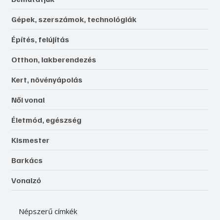
Gépek, szerszámok, technológiák
Építés, felújítás
Otthon, lakberendezés
Kert, növényápolás
Női vonal
Életmód, egészség
Kismester
Barkács
Vonalzó
Népszerű címkék