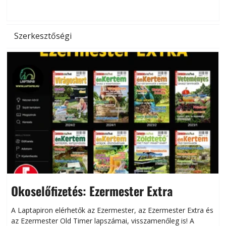
hőség káros hatásait.
l
Szerkesztőségi
Okoselőfizetés: Ezermester Extra
A Laptapiron elérhetők az Ezermester, az Ezermester Extra és
az Ezermester Old Timer lapszámai, visszamenőleg is! A