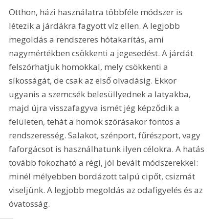
Otthon, házi használatra többféle módszer is 
létezik a járdákra fagyott víz ellen. A legjobb 
megoldás a rendszeres hótakarítás, ami 
nagymértékben csökkenti a jegesedést. A járdát 
felszórhatjuk homokkal, mely csökkenti a 
síkosságát, de csak az első olvadásig. Ekkor 
ugyanis a szemcsék belesüllyednek a latyakba, 
majd újra visszafagyva ismét jég képződik a 
felületen, tehát a homok szórásakor fontos a 
rendszeresség. Salakot, szénport, fűrészport, vagy 
faforgácsot is használhatunk ilyen célokra. A hatás 
tovább fokozható a régi, jól bevált módszerekkel: 
minél mélyebben bordázott talpú cipőt, csizmát 
viseljünk. A legjobb megoldás az odafigyelés és az 
óvatosság.