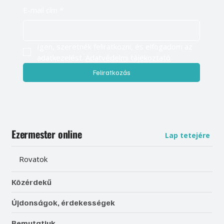
E-mail cím
*
Igen, szeretnék feliratkozni, és elfogadom az 
adatkezelést. 
Adatvédelmi tájékoztató
Feliratkozás
Ezermester online
Lap tetejére
Rovatok
Közérdekű
Újdonságok, érdekességek
Bemutatjuk