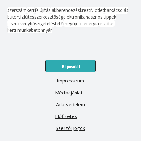
szerszám
kert
felújítás
lakberendezés
kreatív ötlet
barkácsolás
bútor
víz
fűtés
szerkesztőség
elektronika
hasznos tippek
dísznövény
hőszigetelés
tető
megújuló energia
tisztítás
kerti munka
beton
nyár
Kapcsolat
Impresszum
Médiaajánlat
Adatvédelem
Előfizetés
Szerzői jogok