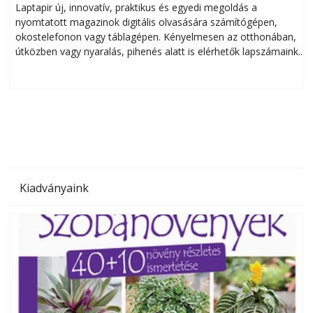
Laptapir új, innovatív, praktikus és egyedi megoldás a
L
nyomtatott magazinok digitális olvasására számítógépen,
okostelefonon vagy táblagépen. Kényelmesen az otthonában,
útközben vagy nyaralás, pihenés alatt is elérhetők lapszámaink.
ú
Bárhol, bármikor, akár külföldön élve vagy dolgozva is
B
olvashatók az Ezermester lapszámai. A Laptapir kényelmes
megoldás, mert: – t
Kiadványaink