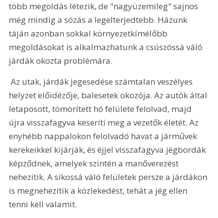
több megoldás létezik, de "nagyüzemileg" sajnos 
még mindig a sózás a legelterjedtebb. Házunk 
táján azonban sokkal környezetkímélőbb 
megoldásokat is alkalmazhatunk a csúszóssá váló 
járdák okozta problémára.
 Az utak, járdák jegesedése számtalan veszélyes 
helyzet előidézője, balesetek okozója. Az autók által 
letaposott, tömörített hó felülete felolvad, majd 
újra visszafagyva keseríti meg a vezetők életét. Az 
enyhébb nappalokon felolvadó havat a járművek 
kerekeikkel kijárják, és éjjel visszafagyva jégbordák 
képződnek, amelyek szintén a manőverezést 
nehezítik. A síkossá váló felületek persze a járdákon 
is megnehezítik a közlekedést, tehát a jég ellen 
tenni kell valamit.