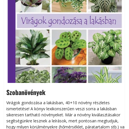
Szobanövények
Virágok gondozása a lakásban, 40+10 növény részletes
ismertetése! A könyv lexikonszerűen veszi sorra a lakásban
s
sikeresen tart­ha­tó növényeket. Már a növény kiválasztásakor
h
segítségünkre lesznek a leírások, mert pontosan megtudjuk,
k
hogy milyen körülményekre (hőmérséklet, páratartalom stb.) van