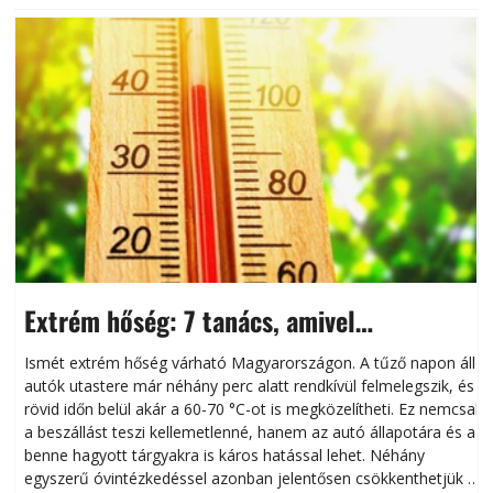
Extrém hőség: 7 tanács, amivel
megóvhatjuk autónkat a nyári károktól
Ismét extrém hőség várható Magyarországon. A tűző napon álló
autók utastere már néhány perc alatt rendkívül felmelegszik, és
rövid időn belül akár a 60-70 °C-ot is megközelítheti. Ez nemcsak
n
a beszállást teszi kellemetlenné, hanem az autó állapotára és a
benne hagyott tárgyakra is káros hatással lehet. Néhány
egyszerű óvintézkedéssel azonban jelentősen csökkenthetjük a