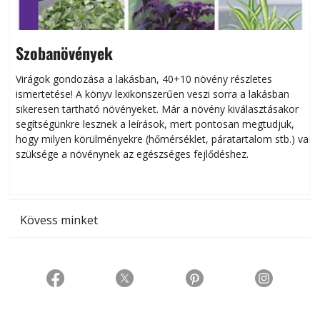
Szobanövények
Virágok gondozása a lakásban, 40+10 növény részletes
ismertetése! A könyv lexikonszerűen veszi sorra a lakásban
s
sikeresen tart­ha­tó növényeket. Már a növény kiválasztásakor
h
segítségünkre lesznek a leírások, mert pontosan megtudjuk,
k
hogy milyen körülményekre (hőmérséklet, páratartalom stb.) van
szüksége a növénynek az egészséges fejlődéshez.
t
Kövess minket