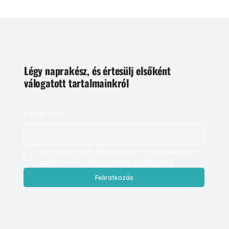
Légy naprakész, és értesülj elsőként
válogatott tartalmainkról
E-mail cím
*
Igen, szeretnék feliratkozni, és elfogadom az 
adatkezelést. 
Adatvédelmi tájékoztató
Feliratkozás