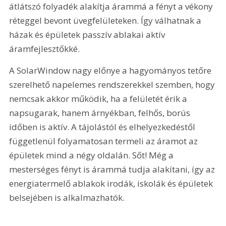
átlátszó folyadék alakítja árammá a fényt a vékony 
réteggel bevont üvegfelületeken. Így válhatnak a 
házak és épületek passzív ablakai aktív 
áramfejlesztőkké.
A SolarWindow nagy előnye a hagyományos tetőre 
szerelhető napelemes rendszerekkel szemben, hogy 
nemcsak akkor működik, ha a felületét érik a 
napsugarak, hanem árnyékban, felhős, borús 
időben is aktív. A tájolástól és elhelyezkedéstől 
függetlenül folyamatosan termeli az áramot az 
épületek mind a négy oldalán. Sőt! Még a 
mesterséges fényt is árammá tudja alakítani, így az 
energiatermelő ablakok irodák, iskolák és épületek 
belsejében is alkalmazhatók.