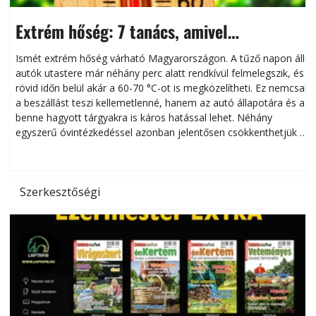
Extrém hőség: 7 tanács, amivel
megóvhatjuk autónkat a nyári károktól
Ismét extrém hőség várható Magyarországon. A tűző napon álló
autók utastere már néhány perc alatt rendkívül felmelegszik, és
rövid időn belül akár a 60-70 °C-ot is megközelítheti. Ez nemcsak
n
a beszállást teszi kellemetlenné, hanem az autó állapotára és a
benne hagyott tárgyakra is káros hatással lehet. Néhány
egyszerű óvintézkedéssel azonban jelentősen csökkenthetjük a
hőség káros hatásait.
l
Szerkesztőségi