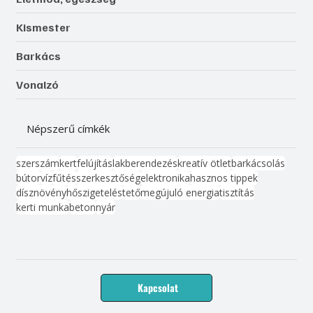
Kismester
Barkács
Vonalzó
Népszerű címkék
szerszám
kert
felújítás
lakberendezés
kreatív ötlet
barkácsolás
bútor
víz
fűtés
szerkesztőség
elektronika
hasznos tippek
dísznövény
hőszigetelés
tető
megújuló energia
tisztítás
kerti munka
beton
nyár
Kapcsolat