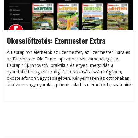
Okoselőfizetés: Ezermester Extra
A Laptapiron elérhetők az Ezermester, az Ezermester Extra és
az Ezermester Old Timer lapszámai, visszamenőleg is! A
Laptapir új, innovatív, praktikus és egyedi megoldás a
L
nyomtatott magazinok digitális olvasására számítógépen,
okostelefonon vagy táblagépen. Kényelmesen az otthonában,
útközben vagy nyaralás, pihenés alatt is elérhetők lapszámaink.
ú
Bárhol, bármikor, akár külföldön élve vagy dolgozva is
B
olvashatók az Ezermester lapszámai. A Laptapir kényelmes
megoldás, mert: – t