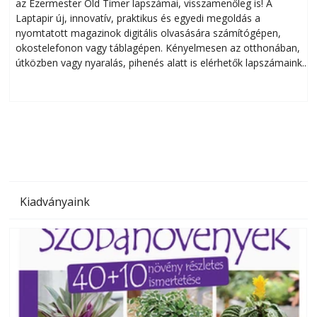
az Ezermester Old Timer lapszámai, visszamenőleg is! A
Laptapir új, innovatív, praktikus és egyedi megoldás a
L
nyomtatott magazinok digitális olvasására számítógépen,
okostelefonon vagy táblagépen. Kényelmesen az otthonában,
útközben vagy nyaralás, pihenés alatt is elérhetők lapszámaink.
ú
Bárhol, bármikor, akár külföldön élve vagy dolgozva is
B
olvashatók az Ezermester lapszámai. A Laptapir kényelmes
megoldás, mert: – t
Kiadványaink