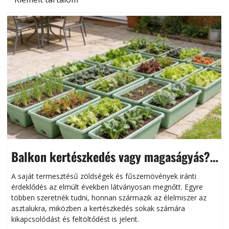
Balkon kertészkedés vagy magaságyás?
Helytakarékos kertészkedés
A saját termesztésű zöldségek és fűszernövények iránti
érdeklődés az elmúlt években látványosan megnőtt. Egyre
többen szeretnék tudni, honnan származik az élelmiszer az
l
asztalukra, miközben a kertészkedés sokak számára
kikapcsolódást és feltöltődést is jelent.
é