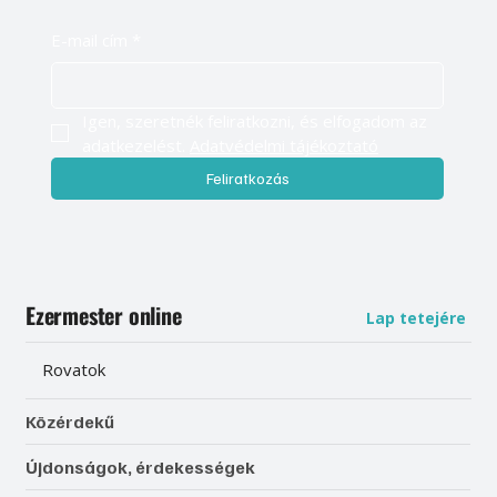
E-mail cím
*
Igen, szeretnék feliratkozni, és elfogadom az 
adatkezelést. 
Adatvédelmi tájékoztató
Feliratkozás
Ezermester online
Lap tetejére
Rovatok
Közérdekű
Újdonságok, érdekességek