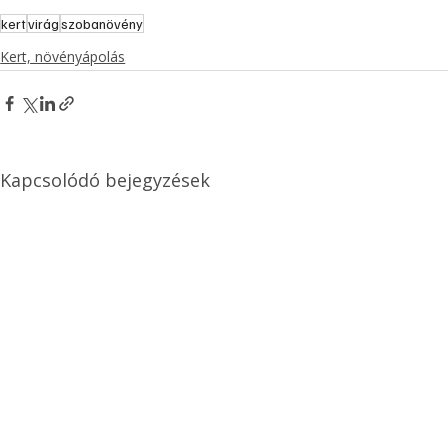
kert
virág
szobanövény
Kert, növényápolás
Kapcsolódó bejegyzések