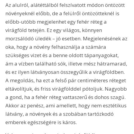
Az alulról, alátéttálból felszívatott módon öntözött 
növényeknél előbb, de a felülről öntözötteknél is 
előbb-utóbb megjelenhet egy fehér réteg a 
virágföld tetején. Ez egy világos, könnyen 
morzsálódó üledék – jó esetben. Megjelenésének az 
oka, hogy a növény felhasználja a számára 
szükséges vizet és a benne oldott tápanyagokat, 
ám a vízben található sók, illetve mész hátramarad, 
és ez ilyen látványosan összegyűlik a virágföldben. 
A megoldás, ha ezt a felső pár centiméteres réteget 
eltávolítjuk, és friss virágfölddel pótoljuk. Nagyobb 
a gond, ha a fehér réteg vattaszerű és dohos szagú. 
Akkor az penész, ami amellett, hogy nem esztétikus 
látvány, a növények és a szobában tartózkodó 
emberek egészségére is káros.