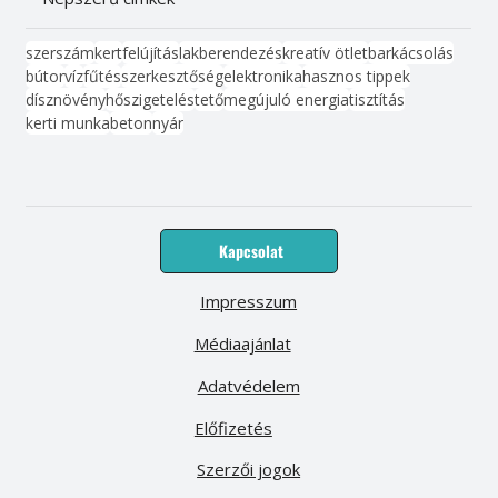
szerszám
kert
felújítás
lakberendezés
kreatív ötlet
barkácsolás
bútor
víz
fűtés
szerkesztőség
elektronika
hasznos tippek
dísznövény
hőszigetelés
tető
megújuló energia
tisztítás
kerti munka
beton
nyár
Kapcsolat
Impresszum
Médiaajánlat
Adatvédelem
Előfizetés
Szerzői jogok