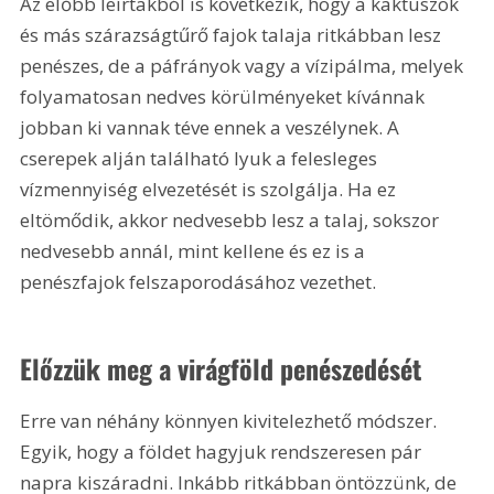
Az előbb leírtakból is következik, hogy a kaktuszok 
és más szárazságtűrő fajok talaja ritkábban lesz 
penészes, de a páfrányok vagy a vízipálma, melyek 
folyamatosan nedves körülményeket kívánnak 
jobban ki vannak téve ennek a veszélynek. A 
cserepek alján található lyuk a felesleges 
vízmennyiség elvezetését is szolgálja. Ha ez 
eltömődik, akkor nedvesebb lesz a talaj, sokszor 
nedvesebb annál, mint kellene és ez is a 
penészfajok felszaporodásához vezethet.
Előzzük meg a virágföld penészedését
Erre van néhány könnyen kivitelezhető módszer. 
Egyik, hogy a földet hagyjuk rendszeresen pár 
napra kiszáradni. Inkább ritkábban öntözzünk, de 