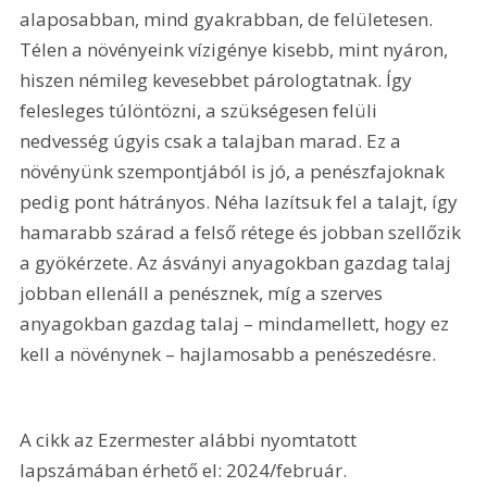
alaposabban, mind gyakrabban, de felületesen. 
Télen a növényeink vízigénye kisebb, mint nyáron, 
hiszen némileg kevesebbet párologtatnak. Így 
felesleges túlöntözni, a szükségesen felüli 
nedvesség úgyis csak a talajban marad. Ez a 
növényünk szempontjából is jó, a penészfajoknak 
pedig pont hátrányos. Néha lazítsuk fel a talajt, így 
hamarabb szárad a felső rétege és jobban szellőzik 
a gyökérzete. Az ásványi anyagokban gazdag talaj 
jobban ellenáll a penésznek, míg a szerves 
anyagokban gazdag talaj – mindamellett, hogy ez 
kell a növénynek – hajlamosabb a penészedésre.
A cikk az Ezermester alábbi nyomtatott 
lapszámában érhető el: 2024/február.