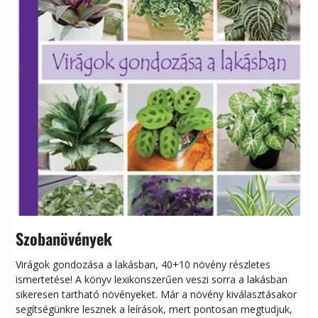
Szobanövények
Virágok gondozása a lakásban, 40+10 növény részletes
ismertetése! A könyv lexikonszerűen veszi sorra a lakásban
s
sikeresen tart­ha­tó növényeket. Már a növény kiválasztásakor
h
segítségünkre lesznek a leírások, mert pontosan megtudjuk,
k