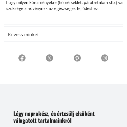
hogy milyen körülményekre (hőmérséklet, páratartalom stb.) van
szüksége a növénynek az egészséges fejlődéshez.
t
Kövess minket
Légy naprakész, és értesülj elsőként
válogatott tartalmainkról