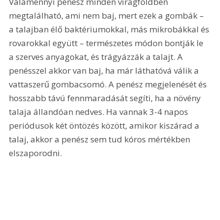
Valamennyi penész minden virágföldben 
megtalálható, ami nem baj, mert ezek a gombák – 
a talajban élő baktériumokkal, más mikrobákkal és 
rovarokkal együtt – természetes módon bontják le 
a szerves anyagokat, és trágyázzák a talajt. A 
penésszel akkor van baj, ha már láthatóvá válik a 
vattaszerű gombacsomó. A penész megjelenését és 
hosszabb távú fennmaradását segíti, ha a növény 
talaja állandóan nedves. Ha vannak 3-4 napos 
periódusok két öntözés között, amikor kiszárad a 
talaj, akkor a penész sem tud kóros mértékben 
elszaporodni.