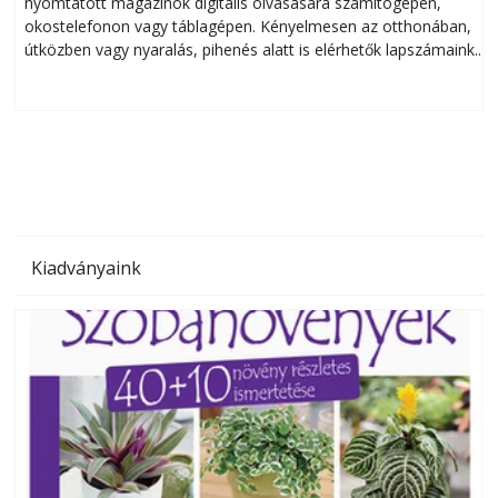
nyomtatott magazinok digitális olvasására számítógépen,
okostelefonon vagy táblagépen. Kényelmesen az otthonában,
útközben vagy nyaralás, pihenés alatt is elérhetők lapszámaink.
ú
Bárhol, bármikor, akár külföldön élve vagy dolgozva is
B
olvashatók az Ezermester lapszámai. A Laptapir kényelmes
megoldás, mert: – t
Kiadványaink