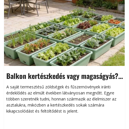
Balkon kertészkedés vagy magaságyás?
Helytakarékos kertészkedés
A saját termesztésű zöldségek és fűszernövények iránti
érdeklődés az elmúlt években látványosan megnőtt. Egyre
többen szeretnék tudni, honnan származik az élelmiszer az
l
asztalukra, miközben a kertészkedés sokak számára
kikapcsolódást és feltöltődést is jelent.
é
d