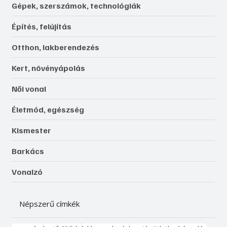
Gépek, szerszámok, technológiák
Építés, felújítás
Otthon, lakberendezés
Kert, növényápolás
Női vonal
Életmód, egészség
Kismester
Barkács
Vonalzó
Népszerű címkék