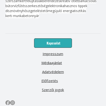
szerszám
kert
felújítás
lakberendezés
kreatív ötlet
barkácsolás
bútor
víz
fűtés
szerkesztőség
elektronika
hasznos tippek
dísznövény
hőszigetelés
tető
megújuló energia
tisztítás
kerti munka
beton
nyár
Kapcsolat
Impresszum
Médiaajánlat
Adatvédelem
Előfizetés
Szerzői jogok