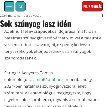
FELIRATKOZÁS
2024. márc. 18.
1 perc olvasás
Sok szúnyog lesz idén
Az elmúlt fél év csapadékos időjárása miatt idén 
hatalmas szúnyoginvázió várható, mivel a talajról a 
víz nem tudott elszivárogni, ez pedig kedvez a 
tenyészőhelyek elterjedésének és a szúnyogok 
szaporodásának.
Sáringer-Kenyeres Tamás 
entomológus az 
InfoRádióban 
elmondta, hogy 
2024-ben hatalmas szúnyoginvázióra lehet 
számítani. Az entomológus megjegyezte, hogy 
egyelőre nincs probléma, ugyanis az elmúlt napok 
tavaszias időjárása miatt csak az áttelelő 