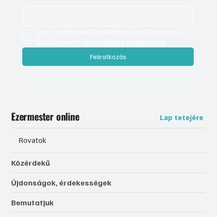
Igen, szeretnék feliratkozni, és elfogadom az 
adatkezelést. 
Adatvédelmi tájékoztató
Feliratkozás
Ezermester online
Lap tetejére
Rovatok
Közérdekű
Újdonságok, érdekességek
Bemutatjuk