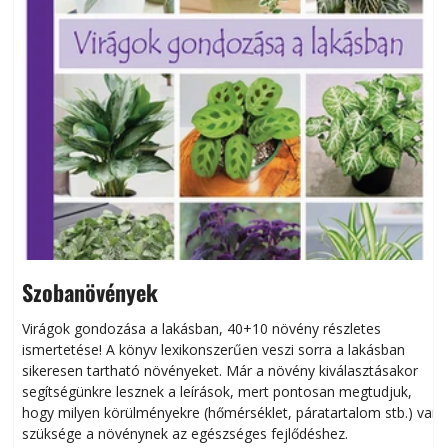
Szobanövények
Virágok gondozása a lakásban, 40+10 növény részletes
ismertetése! A könyv lexikonszerűen veszi sorra a lakásban
s
sikeresen tart­ha­tó növényeket. Már a növény kiválasztásakor
h
segítségünkre lesznek a leírások, mert pontosan megtudjuk,
k
hogy milyen körülményekre (hőmérséklet, páratartalom stb.) van
szüksége a növénynek az egészséges fejlődéshez.