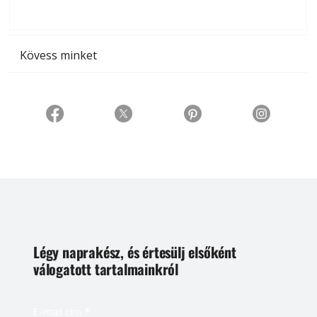
t
Kövess minket
Légy naprakész, és értesülj elsőként
válogatott tartalmainkról
E-mail cím
*