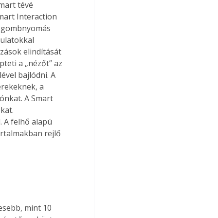
mart tévé 
mart Interaction 
val gombnyomás 
ulatokkal 
zások elindítását 
teti a „nézőt” az 
ével bajlódni. A 
erekeknek, a 
ónkat. A Smart 
kat. 
 A felhő alapú 
artalmakban rejlő 