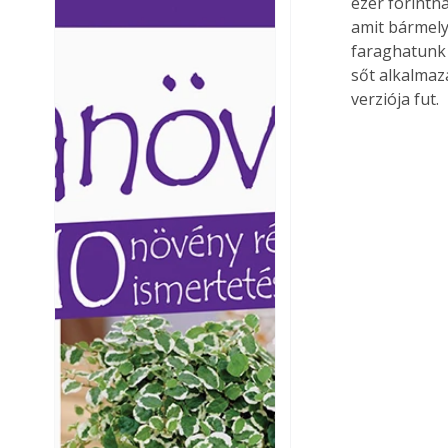
ezer forintn
Ezermester lapszámai. A
Ezermester lapszámai
amit bármely
Laptapir kényelmes megoldás,
Laptapir kényelmes 
faraghatunk 
mert: – t
mert: – t
sőt alkalmazá
verziója fut. 