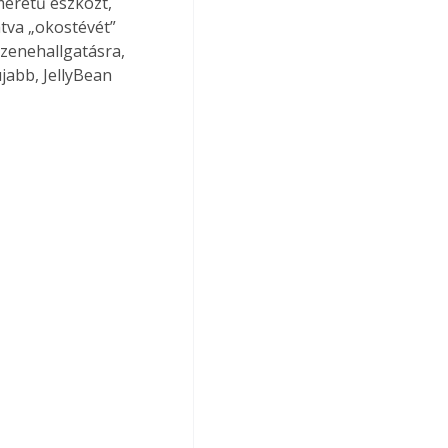
éretű eszközt, 
tva „okostévét” 
zenehallgatásra, 
jabb, JellyBean 