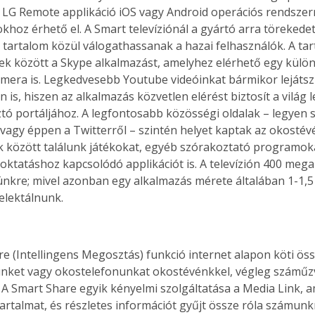
z LG Remote applikáció iOS vagy Android operációs rendszerre
khoz érhető el. A Smart televíziónál a gyártó arra törekedet
tartalom közül válogathassanak a hazai felhasználók. A tar
bek között a Skype alkalmazást, amelyhez elérhető egy külön 
kamera is. Legkedvesebb Youtube videóinkat bármikor lejátsz
 is, hiszen az alkalmazás közvetlen elérést biztosít a világ
ó portáljához. A legfontosabb közösségi oldalak – legyen s
vagy éppen a Twitterről – szintén helyet kaptak az okostév
 között találunk játékokat, egyéb szórakoztató programokat
oktatáshoz kapcsolódó applikációt is. A televízión 400 megabá
nkre; mivel azonban egy alkalmazás mérete általában 1-1,5
zelektálnunk. 
nket vagy okostelefonunkat okostévénkkel, végleg száműzv
 A Smart Share egyik kényelmi szolgáltatása a Media Link, am
tartalmat, és részletes információt gyűjt össze róla számunkr