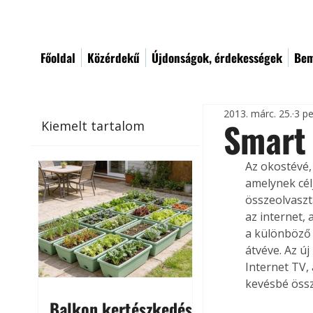
Főoldal
Közérdekű
Újdonságok, érdekességek
Bem
2013. márc. 25.
3 pe
Smart
Kiemelt tartalom
Az okostévé, 
amelynek cél
összeolvaszt
az internet,
a különböző f
átvéve. Az új
Internet TV, 
kevésbé öss
Balkon kertészkedés