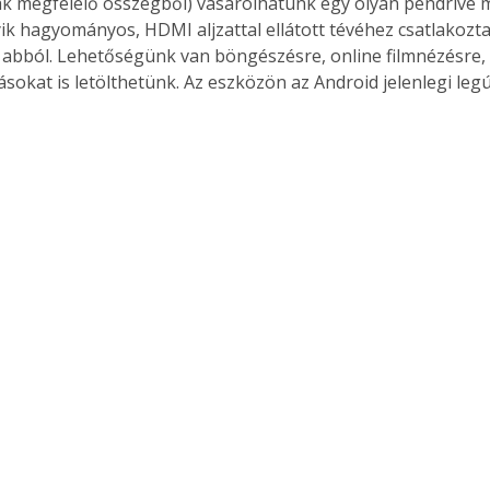
ak megfelelő összegből) vásárolhatunk egy olyan pendrive m
. A
ik hagyományos, HDMI aljzattal ellátott tévéhez csatlakozta
megoldás,
abból. Lehetőségünk van böngészésre, online filmnézésre, 
sokat is letölthetünk. Az eszközön az Android jelenlegi legú