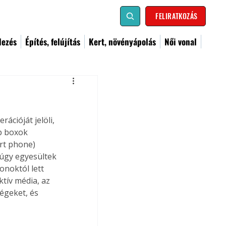
FELIRATKOZÁS
dezés
Építés, felújítás
Kert, növényápolás
Női vonal
ációját jelöli, 
p boxok 
rt phone) 
 úgy egyesültek 
onoktól lett 
ktív média, az 
égeket, és 