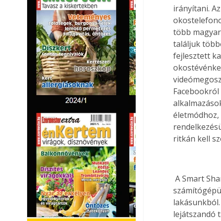
irányítani. A
okostelefono
több magyar 
találjuk töb
fejlesztett 
okostévénken
videómegoszt
Facebookról 
alkalmazások
életmódhoz, 
rendelkezésü
ritkán kell s
 A Smart Share (Intellingens Megosztás) funkció internet alapon köti össze 
számítógépü
lakásunkból.
lejátszandó 