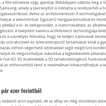
, a film előzetese vagy ajánlója. Másképpen oldotta meg a S
 Samsung, amely a távirányítót is kiiktatta a rendszerből a S
gásvezérléssel, illetve az arcfelismeréssel. A technológiá
íthatjuk a televíziónkat. Egyszerű hangparancsokkal és mozd
Együtt jobban megéri!
 például a ki- és bekapcsolást, a csatornaváltást, az alkalma
Bővebb információ itt!
észést. A beépített kamera arcfelismerő technológiája belép
k az
Együtt jobban megéri! A
és a személyes fiókokba, hogy ne kelljen a jelszavak bevitel
mester
könyvek tetszőleges
zás szórakoztató és ismeretterjesztő tartalmakat kínál a gy
er Old
párosítással kedvezményes
lmazás otthon végezhető edzésekkel segít megőrizni kondíci
áron, 0 Ft postaköltséggel
etjük és megoszthatjuk másokkal a legkedvesebb pillanato
ptapir új,
megrendelhetők!
és egyedi
k Full HD 3D multimédiát a 3D tartalomböngésző funkcióval.
tt
al az otthonunktól távol is maximálisan kihasználhatjuk a t
lvasására
.  
elefonon
nyelmesen
ben vagy
 pár ezer forintból 
t is
. Bárhol,
ön élve
ashatók az