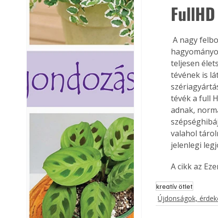
FullHD
 A nagy felbontású (HD) megjelenítők után a következő lépés a full HD szint. Egy 
hagyományos,
teljesen éle
tévének is lá
szériagyártá
tévék a full
adnak, normá
szépséghibáj
valahol tárol
jelenlegi le
A cikk az Ez
kreatív ötlet
Újdonságok, érde