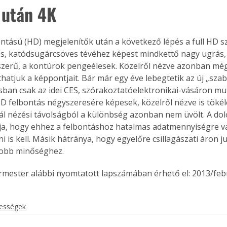
 után 4K
 katódsugárcsöves tévéhez képest mindkettő nagy ugrás, 
tszerű, a kontúrok pengeélesek. Közelről nézve azonban még
thatjuk a képpontjait. Bár már egy éve lebegtetik az új „szab
sban csak az idei CES, szórakoztatóelektronikai-vásáron mut
 HD felbontás négyszeresére képesek, közelről nézve is tökél
l nézési távolságból a különbség azonban nem üvölt. A dol
a, hogy ehhez a felbontáshoz hatalmas adatmennyiségre va
ni is kell. Másik hátránya, hogy egyelőre csillagászati áron j
gjobb minőséghez.
ermester alábbi nyomtatott lapszámában érhető el: 2013/feb
kességek