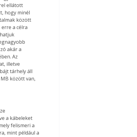
l ellátott 
t, hogy minél 
talmak között 
erre a célra 
hatjuk 
 legnagyobb 
zó akár a 
ében. Az 
, illetve 
jt tárhely áll 
 MB között van, 
e a kábeleket 
ely felismeri a 
a, mint például a 