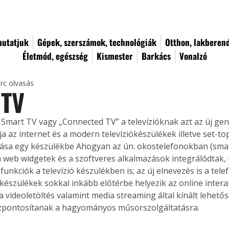
utatjuk
Gépek, szerszámok, technológiák
Otthon, lakberen
Életmód, egészség
Kismester
Barkács
Vonalzó
rc olvasás
 TV
Smart TV vagy „Connected TV” a televízióknak azt az új gener
ja az internet és a modern televíziókészülékek illetve set-to
ása egy készülékbe Ahogyan az ún. okostelefonokban (sma
 a web widgetek és a szoftveres alkalmazások integrálódtak,
unkciók a televízió készülékben is; az új elnevezés is a telef
 készülékek sokkal inkább előtérbe helyezik az online intera
a videoletöltés valamint media streaming által kínált lehetős
zpontosítanak a hagyományos műsorszolgáltatásra. 