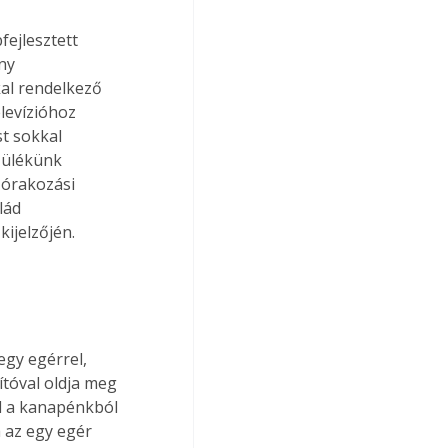
ny 
kal rendelkező 
levízióhoz 
t sokkal 
zülékünk 
zórakozási 
lád 
ijelzőjén.  
tóval oldja meg 
el a kanapénkból 
 az egy egér 