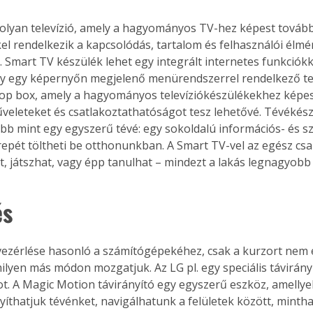
l rendelkezik a kapcsolódás, tartalom és felhasználói élmé
. Smart TV készülék lehet egy integrált internetes funkciók
agy egy képernyőn megjelenő menürendszerrel rendelkező te
top box, amely a hagyományos televíziókészülékekhez képes
űveleteket és csatlakoztathatóságot tesz lehetővé. Tévékés
bb mint egy egyszerű tévé: egy sokoldalú információs- és s
epét töltheti be otthonunkban. A Smart TV-vel az egész csa
, játszhat, vagy épp tanulhat – mindezt a lakás legnagyobb k
és
lyen más módon mozgatjuk. Az LG pl. egy speciális távirányí
tot. A Magic Motion távirányító egy egyszerű eszköz, amelly
nyíthatjuk tévénket, navigálhatunk a felületek között, mintha