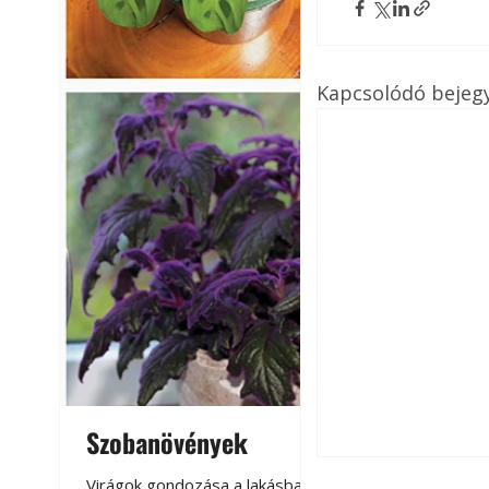
Kapcsolódó bejeg
Szobanövények
Virágoskert: k
teraszon, laká
Virágok gondozása a lakásban,