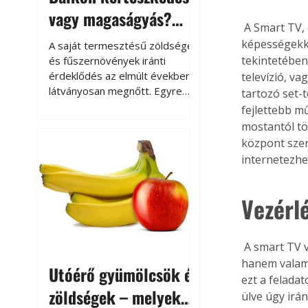
vagy magaságyás?
 A Smart TV, olyan televízió, amely a hagyományos TV-hez képest továbbfejlesztett 
Helytakarékos
képességekke
A saját termesztésű zöldségek
kertészkedés
tekintetében
és fűszernövények iránti
érdeklődés az elmúlt években
televízió, v
látványosan megnőtt. Egyre
tartozó set-
többen szeretnék tudni, honnan
fejlettebb m
származik az élelmiszer az
mostantól tö
asztalukra, miközben a
központ szer
kertészkedés sokak számára
internetezhet
kikapcsolódást és feltöltődést
is jelent.
Vezérl
 A smart TV vezérlése hasonló a számítógépekéhez, csak a kurzort nem egy egérrel, 
hanem valami
Utóérő gyümölcsök és
ezt a felada
zöldségek – melyek
ülve úgy irá