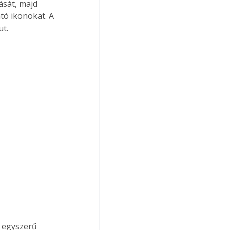
ását, majd 
ó ikonokat. A 
t. 