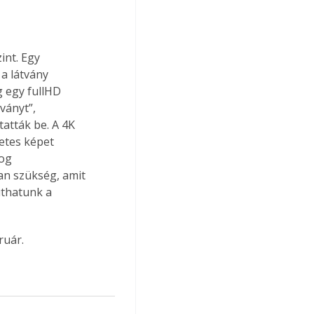
a látvány 
 egy fullHD 
ványt”, 
atták be. A 4K 
etes képet 
og 
n szükség, amit 
uthatunk a 
ruár.