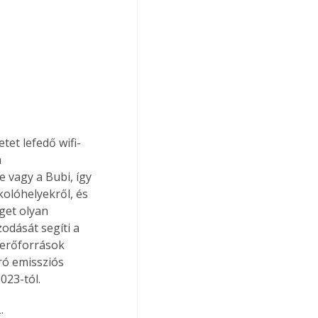
et lefedő wifi-
 
 vagy a Bubi, így 
olóhelyekről, és 
get olyan 
odását segíti a 
 erőforrások 
ró emissziós 
023-tól.
.