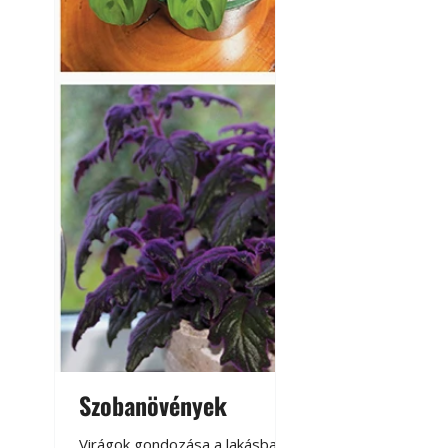
Szobanövények
Virágoskert: k
teraszon, laká
Virágok gondozása a lakásban,