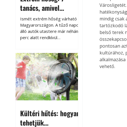
Városligetét.
tanács, amivel
hatékonyság 
megóvhatjuk
mindig csak 
Ismét extrém hőség várható
autónkat a nyári
Magyarországon. A tűző napon
tartózkodó l
álló autók utastere már néhány
belső terek n
károktól
perc alatt rendkívül
összekapcsol
felmelegszik, és rövid időn belül
pontosan azt
akár a 60-70 °C-ot is
kultúrához, 
megközelítheti. Ez nemcsak a
alkalmazása 
beszállást teszi kellemetlenné,
vehető.
hanem az autó állapotára és a
benne hagyott tárgyakra is
káros hatással lehet. Néhány
egyszerű óvintézkedéssel
azonban jelentősen
csökkenthetjük a hőség káros
hatásait.
Kültéri hűtés: hogyan
tehetjük