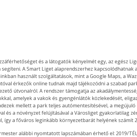
záférhetőséget és a látogatók kényelmét egy, az egész Liget
a segíteni. A Smart Liget alaprendszerhez kapcsolódhatnak a
nkban használt szolgáltatások, mint a Google Maps, a Waze
utóval érkezők online tudnak majd tájékozódni a szabad park
ezető útvonalról. A rendszer támogatja az akadálymentessé
okkal, amelyek a vakok és gyengénlátók közlekedését, eligaz
dezek mellett a park teljes autómentesítésével, a megújuló
l és a növényzet felújításával a Városliget gyakorlatilag zé
l, így a főváros leginkább környezetbarát helyének számít 2
ermester alábbi nyomtatott lapszámában érhető el: 2019/TÉL