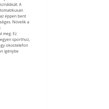
sználását. A 
utomatikusan 
 az éppen bent 
éges. Növelik a 
 
l meg. Ez 
legyen sporthoz, 
gy okostelefon 
an igénybe 