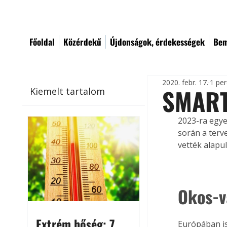
Főoldal
Közérdekű
Újdonságok, érdekességek
Bem
2020. febr. 17.
1 per
SMART
Kiemelt tartalom
2023-ra egye
során a terv
vették alapu
Okos-v
Extrém hőség: 7
Európában is