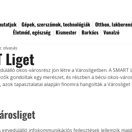
utatjuk
Gépek, szerszámok, technológiák
Otthon, lakberen
Életmód, egészség
Kismester
Barkács
Vonalzó
c olvasás
 Liget
dülálló okos-városrész jön létre a Városligetben. A SMART L
ezők gondoltak egy merészet, és részben a bécsi okos-város
l, azok tapasztalatai alapján finomra hangolták a Városliget
árosliget
 egyedülálló infokommunikációs fejlesztések jellemzik majd 