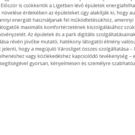
 Először is csökkentik a Ligetben lévő épületek energiafelha
növelése érdekében az épületeket úgy alakítják ki, hogy a
annyi energiát használjanak fel működtetésükhöz, amennyi
átogatók maximális komfortérzetének kiszolgálásához szüks
övényzetét. Az épületek és a park digitális szolgáltatásainak
ása révén jövőbe mutató, hatékony látogatói élmény valósu
 jelenti, hogy a megújuló Városliget összes szolgáltatása – 
pihenéshez vagy közlekedéshez kapcsolódó tevékenység – e
segítségével gyorsan, kényelmesen és személyre szabható