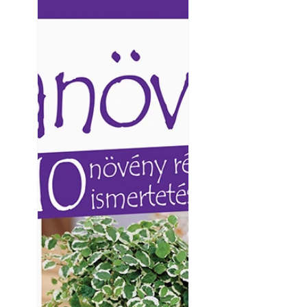
Ezermester lapszámai. A
Ezermester lapszámai
Laptapir kényelmes megoldás,
Laptapir kényelmes 
mert: – t
mert: – t
Yamaha koncepci