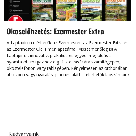
Okoselőfizetés: Ezermester Extra
A Laptapiron elérhetők az Ezermester, az Ezermester Extra és
az Ezermester Old Timer lapszámai, visszamenőleg is! A
Laptapir új, innovatív, praktikus és egyedi megoldás a
L
nyomtatott magazinok digitális olvasására számítógépen,
okostelefonon vagy táblagépen. Kényelmesen az otthonában,
útközben vagy nyaralás, pihenés alatt is elérhetők lapszámaink.
ú
Bárhol, bármikor, akár külföldön élve vagy dolgozva is
B
olvashatók az Ezermester lapszámai. A Laptapir kényelmes
megoldás, mert: – t
Kiadványaink