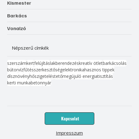
Kismester
Barkács
Vonalzó
Népszerű címkék
szerszám
kert
felújítás
lakberendezés
kreatív ötlet
barkácsolás
bútor
víz
fűtés
szerkesztőség
elektronika
hasznos tippek
dísznövény
hőszigetelés
tető
megújuló energia
tisztítás
kerti munka
beton
nyár
Kapcsolat
Impresszum