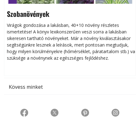
Szobanövények
Virágok gondozása a lakásban, 40+10 növény részletes
ismertetése! A könyv lexikonszerűen veszi sorra a lakásban
s
sikeresen tart­ha­tó növényeket. Már a növény kiválasztásakor
h
segítségünkre lesznek a leírások, mert pontosan megtudjuk,
k
hogy milyen körülményekre (hőmérséklet, páratartalom stb.) van
szüksége a növénynek az egészséges fejlődéshez.
t
Kövess minket