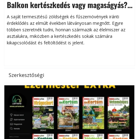
Balkon kertészkedés vagy magaságyás?
Helytakarékos kertészkedés
A saját termesztésű zöldségek és fűszernövények iránti
érdeklődés az elmúlt években látványosan megnőtt. Egyre
többen szeretnék tudni, honnan származik az élelmiszer az
l
asztalukra, miközben a kertészkedés sokak számára
kikapcsolódást és feltöltődést is jelent.
é
d
Szerkesztőségi