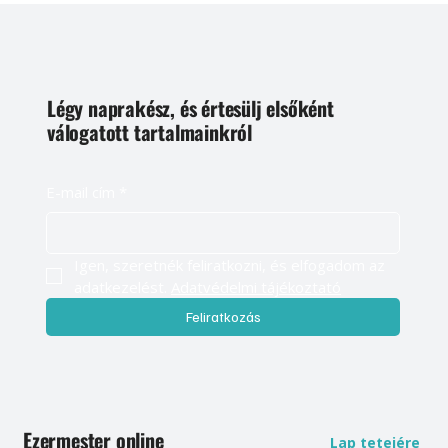
Légy naprakész, és értesülj elsőként
válogatott tartalmainkról
E-mail cím
*
Igen, szeretnék feliratkozni, és elfogadom az 
adatkezelést. 
Adatvédelmi tájékoztató
Feliratkozás
Ezermester online
Lap tetejére