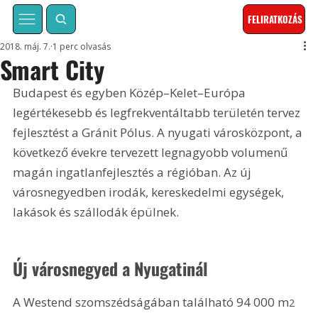
FELIRATKOZÁS
2018. máj. 7.
1 perc olvasás
Smart City
Budapest és egyben Közép–Kelet–Európa 
legértékesebb és legfrekventáltabb területén tervez 
fejlesztést a Gránit Pólus. A nyugati városközpont, a 
következő évekre tervezett legnagyobb volumenű 
magán ingatlanfejlesztés a régióban. Az új 
városnegyedben irodák, kereskedelmi egységek, 
lakások és szállodák épülnek.
Új városnegyed a Nyugatinál
A Westend szomszédságában található 94 000 m
2