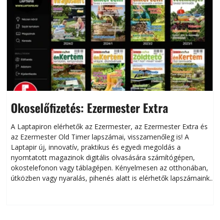
Okoselőfizetés: Ezermester Extra
A Laptapiron elérhetők az Ezermester, az Ezermester Extra és
az Ezermester Old Timer lapszámai, visszamenőleg is! A
Laptapir új, innovatív, praktikus és egyedi megoldás a
L
nyomtatott magazinok digitális olvasására számítógépen,
okostelefonon vagy táblagépen. Kényelmesen az otthonában,
útközben vagy nyaralás, pihenés alatt is elérhetők lapszámaink.
ú
Bárhol, bármikor, akár külföldön élve vagy dolgozva is
B
olvashatók az Ezermester lapszámai. A Laptapir kényelmes
megoldás, mert: – t