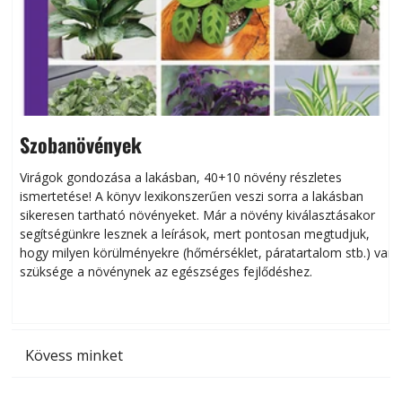
Szobanövények
Virágok gondozása a lakásban, 40+10 növény részletes
ismertetése! A könyv lexikonszerűen veszi sorra a lakásban
s
sikeresen tart­ha­tó növényeket. Már a növény kiválasztásakor
h
segítségünkre lesznek a leírások, mert pontosan megtudjuk,
k
hogy milyen körülményekre (hőmérséklet, páratartalom stb.) van
szüksége a növénynek az egészséges fejlődéshez.
t
Kövess minket