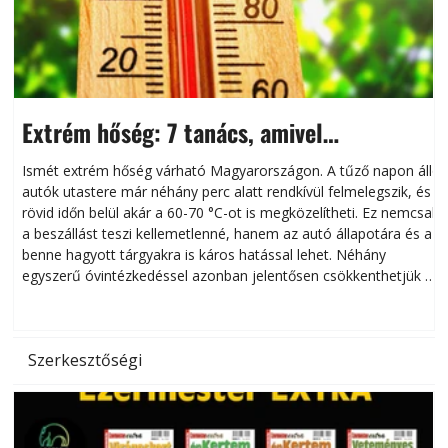
Extrém hőség: 7 tanács, amivel
megóvhatjuk autónkat a nyári károktól
Ismét extrém hőség várható Magyarországon. A tűző napon álló
autók utastere már néhány perc alatt rendkívül felmelegszik, és
rövid időn belül akár a 60-70 °C-ot is megközelítheti. Ez nemcsak
n
a beszállást teszi kellemetlenné, hanem az autó állapotára és a
benne hagyott tárgyakra is káros hatással lehet. Néhány
egyszerű óvintézkedéssel azonban jelentősen csökkenthetjük a
hőség káros hatásait.
l
Szerkesztőségi