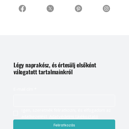
Légy naprakész, és értesülj elsőként
válogatott tartalmainkról
E-mail cím
*
Igen, szeretnék feliratkozni, és elfogadom az 
adatkezelést. 
Adatvédelmi tájékoztató
Feliratkozás