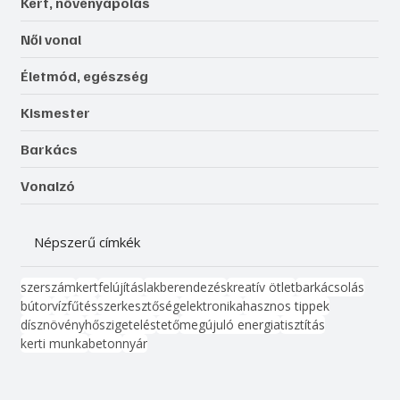
Kert, növényápolás
Női vonal
Életmód, egészség
Kismester
Barkács
Vonalzó
Népszerű címkék
szerszám
kert
felújítás
lakberendezés
kreatív ötlet
barkácsolás
bútor
víz
fűtés
szerkesztőség
elektronika
hasznos tippek
dísznövény
hőszigetelés
tető
megújuló energia
tisztítás
kerti munka
beton
nyár