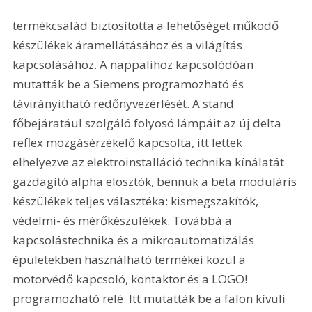
termékcsalád biztosította a lehetőséget működő 
készülékek áramellátásához és a világítás 
kapcsolásához. A nappalihoz kapcsolódóan 
mutatták be a Siemens programozható és 
távirányitható redőnyvezérlését. A stand 
főbejáratául szolgáló folyosó lámpáit az új delta 
reflex mozgásérzékelő kapcsolta, itt lettek 
elhelyezve az elektroinstalláció technika kínálatát 
gazdagító alpha elosztók, bennük a beta moduláris 
készülékek teljes választéka: kismegszakítók, 
védelmi- és mérőkészülékek. Továbbá a 
kapcsolástechnika és a mikroautomatizálás 
épületekben használható termékei közül a 
motorvédő kapcsoló, kontaktor és a LOGO! 
programozható relé. Itt mutatták be a falon kívüli 