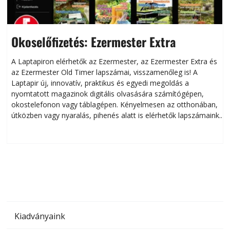
Okoselőfizetés: Ezermester Extra
A Laptapiron elérhetők az Ezermester, az Ezermester Extra és
az Ezermester Old Timer lapszámai, visszamenőleg is! A
Laptapir új, innovatív, praktikus és egyedi megoldás a
L
nyomtatott magazinok digitális olvasására számítógépen,
okostelefonon vagy táblagépen. Kényelmesen az otthonában,
útközben vagy nyaralás, pihenés alatt is elérhetők lapszámaink.
ú
Bárhol, bármikor, akár külföldön élve vagy dolgozva is
B
olvashatók az Ezermester lapszámai. A Laptapir kényelmes
megoldás, mert: – t
Kiadványaink