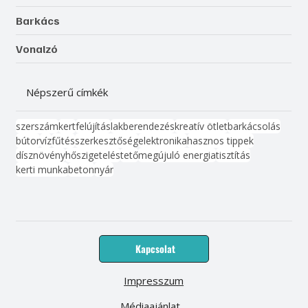
Barkács
Vonalzó
Népszerű címkék
szerszám
kert
felújítás
lakberendezés
kreatív ötlet
barkácsolás
bútor
víz
fűtés
szerkesztőség
elektronika
hasznos tippek
dísznövény
hőszigetelés
tető
megújuló energia
tisztítás
kerti munka
beton
nyár
Kapcsolat
Impresszum
Médiaajánlat