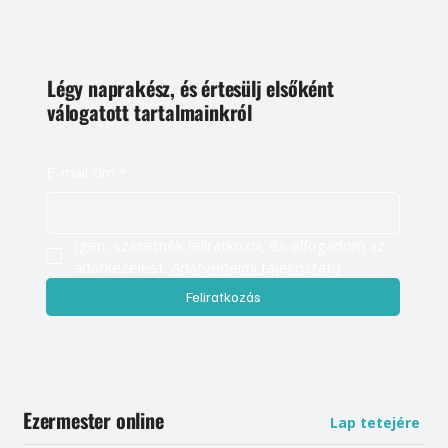
Légy naprakész, és értesülj elsőként
válogatott tartalmainkról
E-mail cím
*
Igen, szeretnék feliratkozni, és elfogadom az 
adatkezelést. 
Adatvédelmi tájékoztató
Feliratkozás
Ezermester online
Lap tetejére