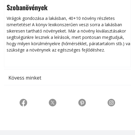
Szobanövények
Virágok gondozása a lakásban, 40+10 növény részletes
ismertetése! A könyv lexikonszerűen veszi sorra a lakásban
s
sikeresen tart­ha­tó növényeket. Már a növény kiválasztásakor
h
segítségünkre lesznek a leírások, mert pontosan megtudjuk,
k
hogy milyen körülményekre (hőmérséklet, páratartalom stb.) van
szüksége a növénynek az egészséges fejlődéshez.
t
Kövess minket