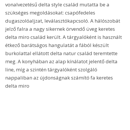
vonalvezetésű delta style család mutatta be a 
szükséges megoldásokat: csapófedeles 
dugaszolóaljzat, leválasztókapcsoló. A hálószobát 
jelző falra a nagy sikernek örvendő üveg keretes 
delta miro család került. A tárgyalóként is használt 
étkező barátságos hangulatát a fából készült 
burkolattal ellátott delta natur család teremtette 
meg. A konyhában az alap kínálatot jelentő delta 
line, míg a szintén tárgyalóként szolgáló 
nappaliban az újdonságnak számító fa keretes 
delta miro 