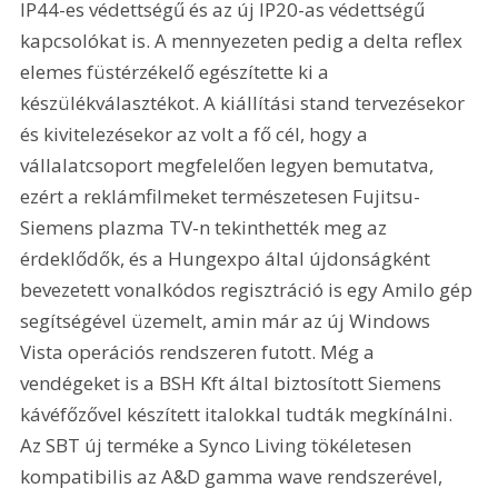
IP44-es védettségű és az új IP20-as védettségű 
kapcsolókat is. A mennyezeten pedig a delta reflex 
elemes füstérzékelő egészítette ki a 
készülékválasztékot. A kiállítási stand tervezésekor 
és kivitelezésekor az volt a fő cél, hogy a 
vállalatcsoport megfelelően legyen bemutatva, 
ezért a reklámfilmeket természetesen Fujitsu-
Siemens plazma TV-n tekinthették meg az 
érdeklődők, és a Hungexpo által újdonságként 
bevezetett vonalkódos regisztráció is egy Amilo gép 
segítségével üzemelt, amin már az új Windows 
Vista operációs rendszeren futott. Még a 
vendégeket is a BSH Kft által biztosított Siemens 
kávéfőzővel készített italokkal tudták megkínálni. 
Az SBT új terméke a Synco Living tökéletesen 
kompatibilis az A&D gamma wave rendszerével, 