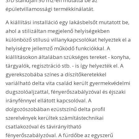
3/D standján 50 m2-en mutatta be az 
épületvillamossági termékkínálatát.
A kiállítási installáció egy lakásbelsőt mutatott be, 
ahol a stilizáltan megjelenő helyiségekben 
különböző stílusú villanykapcsolókat helyeztek el a 
helyiségre jellemző működő funkciókkal. A 
kiállításokon általában szükséges tereket - konyha, 
tárgyalók, regisztráció stb. - is így helyezték el. A 
gyerekszobába színes a díszítőkeretekkel 
variálható delta vita család került gyermekvédelmi 
dugszolóaljzattal, fényerőszabályzóval és éjszaki 
irányfénnyel ellátott kapcsolóval. A 
dolgozószobában ezüstszínű delta profil 
szerelvények kerültek számítástechnikai 
csatlakozóval és távirányítható 
fényerőszabályzóval. A fürdőbe az egyszerű 