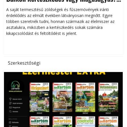
Helytakarékos kertészkedés
A saját termesztésű zöldségek és fűszernövények iránti
érdeklődés az elmúlt években látványosan megnőtt. Egyre
többen szeretnék tudni, honnan származik az élelmiszer az
l
asztalukra, miközben a kertészkedés sokak számára
kikapcsolódást és feltöltődést is jelent.
é
d
Szerkesztőségi