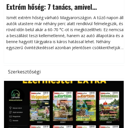
Extrém hőség: 7 tanács, amivel
megóvhatjuk autónkat a nyári károktól
Ismét extrém hőség várható Magyarországon. A tűző napon álló
autók utastere már néhány perc alatt rendkívül felmelegszik, és
rövid időn belül akár a 60-70 °C-ot is megközelítheti. Ez nemcsak
n
a beszállást teszi kellemetlenné, hanem az autó állapotára és a
benne hagyott tárgyakra is káros hatással lehet. Néhány
egyszerű óvintézkedéssel azonban jelentősen csökkenthetjük a
hőség káros hatásait.
l
Szerkesztőségi