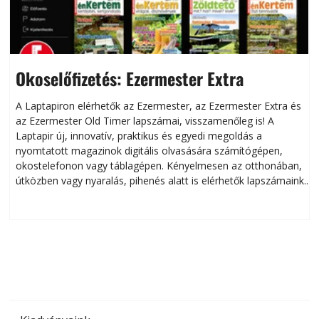
Okoselőfizetés: Ezermester Extra
A Laptapiron elérhetők az Ezermester, az Ezermester Extra és
az Ezermester Old Timer lapszámai, visszamenőleg is! A
Laptapir új, innovatív, praktikus és egyedi megoldás a
L
nyomtatott magazinok digitális olvasására számítógépen,
okostelefonon vagy táblagépen. Kényelmesen az otthonában,
útközben vagy nyaralás, pihenés alatt is elérhetők lapszámaink.
ú
Bárhol, bármikor, akár külföldön élve vagy dolgozva is
B
olvashatók az Ezermester lapszámai. A Laptapir kényelmes
megoldás, mert: – t