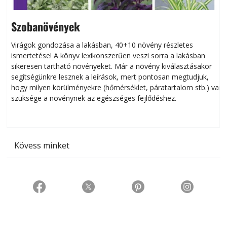
Szobanövények
Virágok gondozása a lakásban, 40+10 növény részletes
ismertetése! A könyv lexikonszerűen veszi sorra a lakásban
s
sikeresen tart­ha­tó növényeket. Már a növény kiválasztásakor
h
segítségünkre lesznek a leírások, mert pontosan megtudjuk,
k
hogy milyen körülményekre (hőmérséklet, páratartalom stb.) van
szüksége a növénynek az egészséges fejlődéshez.
t
Kövess minket