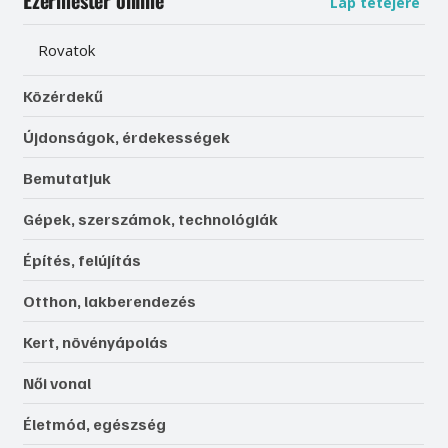
Ezermester online
Lap tetejére
Rovatok
Közérdekű
Újdonságok, érdekességek
Bemutatjuk
Gépek, szerszámok, technológiák
Építés, felújítás
Otthon, lakberendezés
Kert, növényápolás
Női vonal
Életmód, egészség