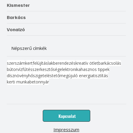
Kismester
Barkács
Vonalzó
Népszerű címkék
szerszám
kert
felújítás
lakberendezés
kreatív ötlet
barkácsolás
bútor
víz
fűtés
szerkesztőség
elektronika
hasznos tippek
dísznövény
hőszigetelés
tető
megújuló energia
tisztítás
kerti munka
beton
nyár
Kapcsolat
Impresszum