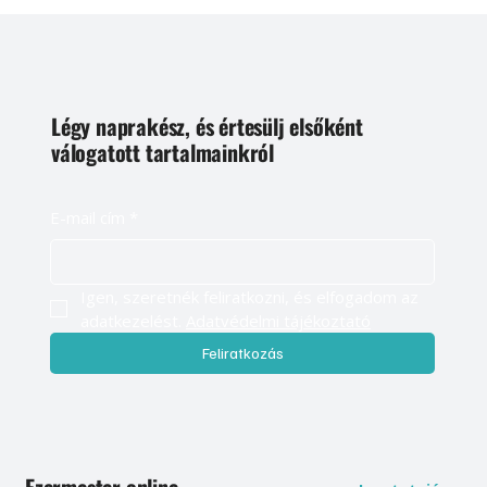
Légy naprakész, és értesülj elsőként
válogatott tartalmainkról
E-mail cím
*
Igen, szeretnék feliratkozni, és elfogadom az 
adatkezelést. 
Adatvédelmi tájékoztató
Feliratkozás