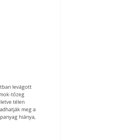
tban levágott 
omok-tőzeg 
letve télen 
madhatják meg a 
ápanyag hiánya, 