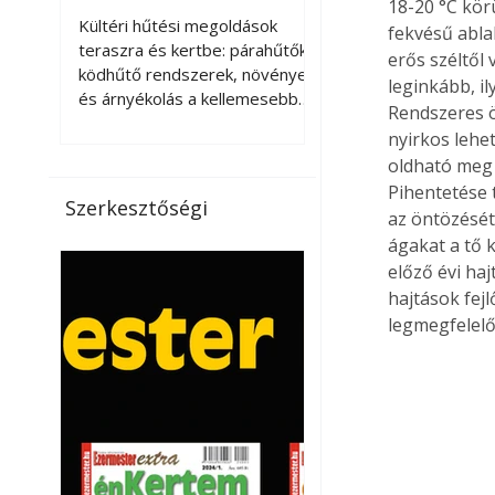
18-20 °C kör
kellemesebbé a
Kültéri hűtési megoldások
fekvésű ablak
teraszt és a kertet?
teraszra és kertbe: párahűtők,
erős széltől
ködhűtő rendszerek, növények
leginkább, i
és árnyékolás a kellemesebb
Rendszeres ö
nyári mikroklímáért. A kültéri
nyirkos lehe
hűtés kérdése az utóbbi
oldható meg 
években egyre nagyobb
Pihentetése t
jelentőséget kapott, ahogy a
Szerkesztőségi
az öntözését 
nyári hőhullámok gyakoribbá és
intenzívebbé váltak. Míg
ágakat a tő k
korábban elsősorban a beltéri
előző évi haj
klímaberendezések jelentették
hajtások fejl
a megoldást a meleg ellen, ma
legmegfelelő
már egyre többen keresnek
olyan kültéri hűtési
lehetőségeket is, amelyek a
teraszok, erkélyek, kertek vagy
vendégl