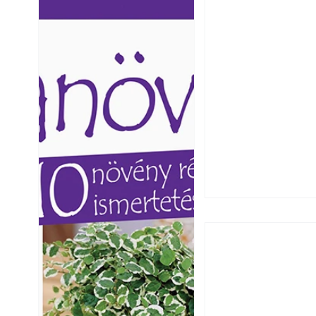
Ezermester lapszámai. A
Ezermester lapszámai
Laptapir kényelmes megoldás,
Laptapir kényelmes 
mert: – t
mert: – t