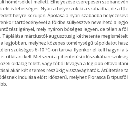
üli hőmérséklet mellett. Elhelyezése cserepesen szobanövén
 elé is lehetséges. Nyárra helyezzük ki a szabadba, de a tűz
 védett helyre kerüljön. Ápolása a nyári szabadba helyezésév
lyenkor tartóedényével a földbe süllyesztve nevelhető a legj
ntözést igényel, mely nyáron bőséges legyen, de télen a föl
t. Táplálása márciustól-augusztusig kéthetente megismételt
a legjobban, melyhez közepes töménységű tápoldatot haszn
élen szükséges 6-10 °C-on tartva. Ilyenkor el kell hagyni a 
is ritkítani kell. Metszeni a pihentetési időszakában szüksé
özeli oldalág felett, vagy tőből levágva a legjobb eltávolítan
tásai akár két szemes részükig visszavághatók. Átültetése ta
ődésnek indulása előtt időszerű, melyhez Florasca B típusföl
bb. 