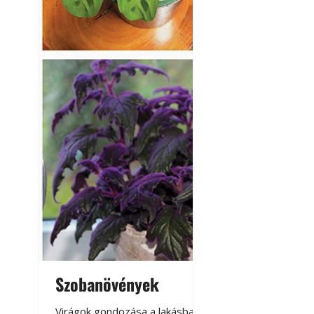
készül tartós bet
Szobanövények
Virágoskert: k
teraszon, laká
Virágok gondozása a lakásban,