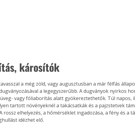
tás, károsítók 
tavasszal a még zöld, vagy augusztusban a már félfás állapo
 dugványozásával a legegyszerűbb. A dugványok nyirkos h
veg- vagy fóliaborítás alatt gyökereztethetők. Túl napos, il
lyen tartott növényeknél a takácsatkák és a pajzstetvek tá
A rossz elhelyezés, a hőmérséklet ingadozása, a fény és a t
ághullást idézhet elő.