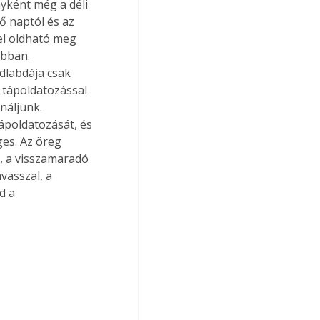
yként még a déli 
ő naptól és az 
el oldható meg 
obban. 
dlabdája csak 
 tápoldatozással 
áljunk. 
tápoldatozását, és 
ges. Az öreg 
i, a visszamaradó 
vasszal, a 
d a 