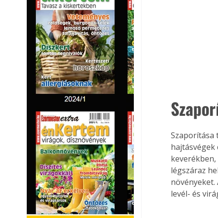
Szaporí
Szaporítása 
hajtásvégek
keverékben, ü
légszáraz he
növényeket. 
levél- és vir