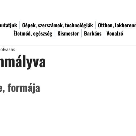
utatjuk
Gépek, szerszámok, technológiák
Otthon, lakberen
Életmód, egészség
Kismester
Barkács
Vonalzó
 olvasás
mmályva
e, formája 