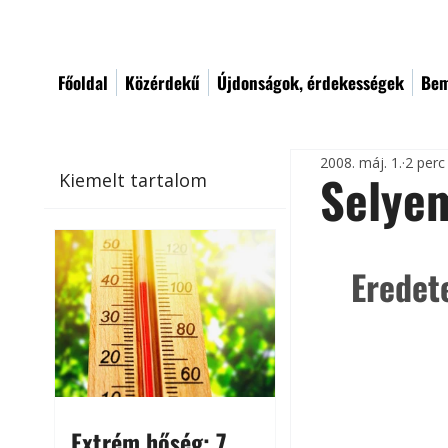
Főoldal
Közérdekű
Újdonságok, érdekességek
Bem
2008. máj. 1.
2 perc
Selye
Kiemelt tartalom
Eredet
Extrém hőség: 7