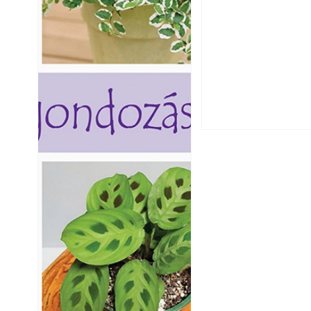
Utóérő gyümölcsö
érnek tovább lesz
Betonjárda készít