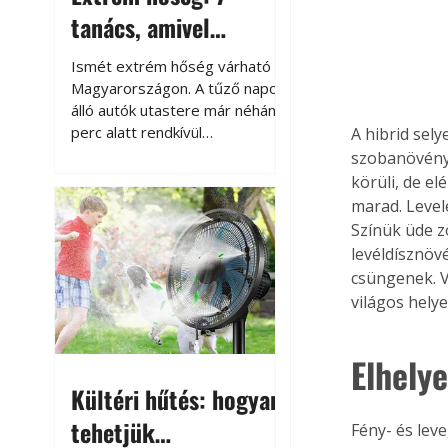
tanács, amivel
megóvhatjuk
Ismét extrém hőség várható
autónkat a nyári
Magyarországon. A tűző napon
álló autók utastere már néhány
károktól
perc alatt rendkívül
A hibrid sel
felmelegszik, és rövid időn belül
szobanövényk
akár a 60-70 °C-ot is
körüli, de e
megközelítheti. Ez nemcsak a
marad. Level
beszállást teszi kellemetlenné,
Színük üde z
hanem az autó állapotára és a
levéldísznöv
benne hagyott tárgyakra is
csüngenek. V
káros hatással lehet. Néhány
világos hely
egyszerű óvintézkedéssel
azonban jelentősen
csökkenthetjük a hőség káros
Elhelye
hatásait.
Kültéri hűtés: hogyan
tehetjük
Fény- és lev