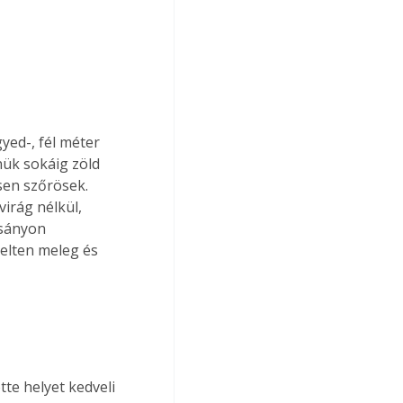
yed-, fél méter 
nük sokáig zöld 
en szőrösek. 
irág nélkül, 
csányon 
elten meleg és 
te helyet kedveli 