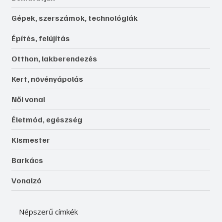
Gépek, szerszámok, technológiák
Építés, felújítás
Otthon, lakberendezés
Kert, növényápolás
Női vonal
Életmód, egészség
Kismester
Barkács
Vonalzó
Népszerű címkék