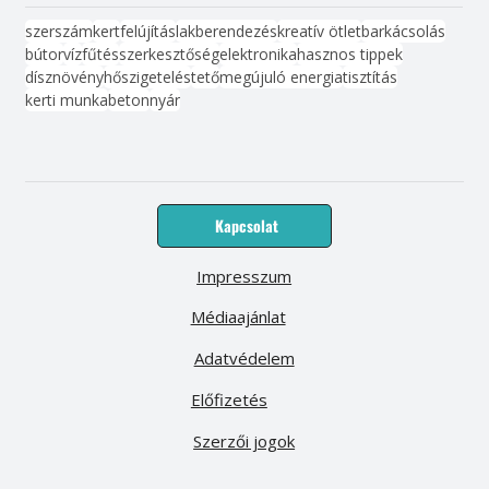
szerszám
kert
felújítás
lakberendezés
kreatív ötlet
barkácsolás
bútor
víz
fűtés
szerkesztőség
elektronika
hasznos tippek
dísznövény
hőszigetelés
tető
megújuló energia
tisztítás
kerti munka
beton
nyár
Kapcsolat
Impresszum
Médiaajánlat
Adatvédelem
Előfizetés
Szerzői jogok