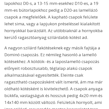
lapokhoz D0-s, a 13-15 mm-esekhez D10-es, a 19 
mm-es bútorlapokhoz pedig a D20-as lamellázó 
csapok a megfelelőek. A kapható csapok felülete 
lehet sima, vagy a lapjukon préseléssel kialakított 
hornyokkal barázdált. Az utóbbiaknál a hornyokba 
kerülő ragasztóanyag szilárdabb kötést ad.
A nagyon szilárd fakötéseknek egy másik fajtája a 
Dominó csapozás. Ez némileg hasonló a lamelló 
kötésekhez. A köldök- és a laposlamelló csapozás 
előnyeit robosztusabb, téglalap alakú csapok 
alkalmazásával egyesítették. Eleinte csak 
ragasztható csapozásként vált ismerté, ám ma már 
oldható kötésként is kivitelezhető. A csapok anyaga 
bükkfa, vastagságuk és hosszuk pedig 4x20 mm és 
14x140 mm között változó. Felületük hornyolt, ami 