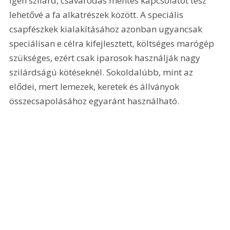
igen szilárd, csavarodás mentes kapcsolatot tesz 
lehetővé a fa alkatrészek között. A speciális 
csapfészkek kialakításához azonban ugyancsak 
speciálisan e célra kifejlesztett, költséges marógép 
szükséges, ezért csak iparosok használják nagy 
szilárdságú kötéseknél. Sokoldalúbb, mint az 
elődei, mert lemezek, keretek és állványok 
összecsapolásához egyaránt használható.