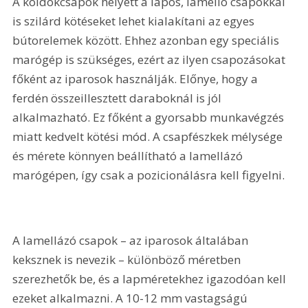
A köldökcsapok helyett a lapos, lamelló csapokkal 
is szilárd kötéseket lehet kialakítani az egyes 
bútorelemek között. Ehhez azonban egy speciális 
marógép is szükséges, ezért az ilyen csapozásokat 
főként az iparosok használják. Előnye, hogy a 
ferdén összeillesztett daraboknál is jól 
alkalmazható. Ez főként a gyorsabb munkavégzés 
miatt kedvelt kötési mód. A csapfészkek mélysége 
és mérete könnyen beállítható a lamellázó 
marógépen, így csak a pozicionálásra kell figyelni.
A lamellázó csapok – az iparosok általá­ban 
keksznek is nevezik – különbö­ző méretben 
szerezhetők be, és a lapmé­retekhez igazodóan kell 
ezeket alkalmazni. A 10-12 mm vastagságú 