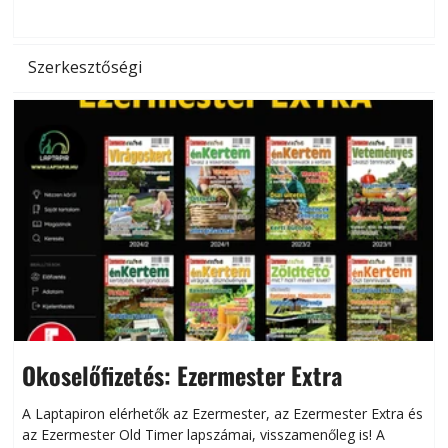
d
Szerkesztőségi
Okoselőfizetés: Ezermester Extra
A Laptapiron elérhetők az Ezermester, az Ezermester Extra és
az Ezermester Old Timer lapszámai, visszamenőleg is! A