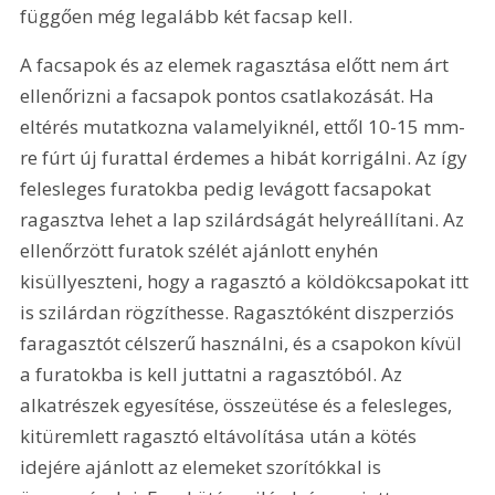
függően még legalább két facsap kell.
A facsapok és az elemek ragasztása előtt nem árt 
ellenőrizni a facsapok pontos csatlakozását. Ha 
eltérés mutatkozna valamelyiknél, ettől 10-15 mm-
re fúrt új furattal érdemes a hibát korrigálni. Az így 
felesleges furatokba pedig levágott facsapokat 
ragasztva lehet a lap szilárdságát helyreállítani. Az 
ellenőrzött furatok szélét ajánlott enyhén 
kisüllyeszteni, hogy a ragasztó a köldökcsapokat itt 
is szilárdan rögzíthesse. Ragasztóként diszperziós 
faragasztót célszerű használni, és a csapokon kívül 
a furatokba is kell juttatni a ragasztóból. Az 
alkatrészek egyesítése, összeütése és a felesleges, 
kitüremlett ragasztó eltávolítása után a kötés 
idejére ajánlott az elemeket szorítókkal is 