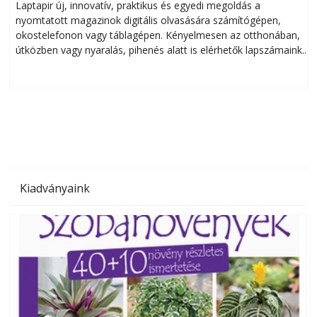
Laptapir új, innovatív, praktikus és egyedi megoldás a
L
nyomtatott magazinok digitális olvasására számítógépen,
okostelefonon vagy táblagépen. Kényelmesen az otthonában,
útközben vagy nyaralás, pihenés alatt is elérhetők lapszámaink.
ú
Bárhol, bármikor, akár külföldön élve vagy dolgozva is
B
olvashatók az Ezermester lapszámai. A Laptapir kényelmes
megoldás, mert: – t
Kiadványaink