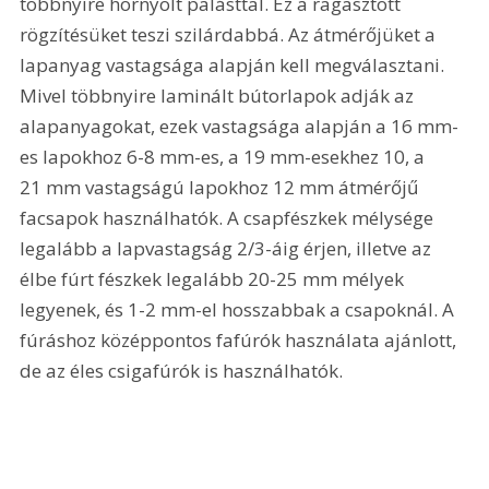
többnyire hornyolt palásttal. Ez a ragasztott 
rögzítésüket teszi szilárdabbá. Az átmérőjüket a 
lapanyag vastagsága alapján kell megválasztani. 
Mivel többnyire laminált bútorlapok adják az 
alapanyagokat, ezek vastagsága alapján a 16 mm-
es lapokhoz 6-8 mm-es, a 19 mm-esekhez 10, a 
21 mm vastagságú lapokhoz 12 mm átmé­rőjű 
facsapok használhatók. A csapfészkek mélysége 
legalább a lapvastagság 2/3-áig érjen, illetve az 
élbe fúrt fészkek legalább 20-25 mm mélyek 
legyenek, és 1-2 mm-el hosszabbak a csapoknál. A 
fúráshoz középpontos fafúrók használata ajánlott, 
de az éles csigafúrók is használhatók.