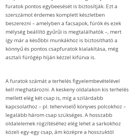
furatok pontos egybeesését is biztosítják. Ezt a 
szerszámot érdemes komplett készletben 
beszerezni – amelyben a facsapok, fúrók és ezek 
mélység beállító gyűrűi is megtalálhatók –, mert 
így már a későbbi munkákhoz is biztosítható a 
könnyű és pontos csapfuratok kialakítása, még 
asztali fúrógép híján kézzel kifúrva is.
A furatok számát a terhelés figyelembevételével 
kell meghatározni. A keskeny oldalakon kis terhelés 
mellett elég két csap is, míg a szilárdabb 
kapcsolathoz – pl. teherviselő könyves polcokhoz – 
legalább három csap szükséges. A hosszabb 
oldalelemek rögzítéséhez elég lehet a sarkokhoz 
közeli egy-egy csap, ám középre a hosszuktól 