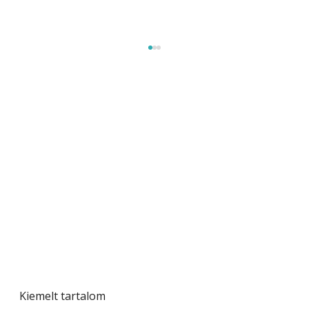
A varrógép és a varrás
Kiemelt tartalom