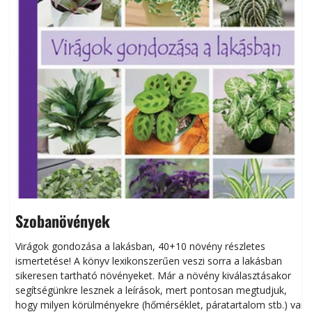
Szobanövények
Virágok gondozása a lakásban, 40+10 növény részletes
ismertetése! A könyv lexikonszerűen veszi sorra a lakásban
s
sikeresen tart­ha­tó növényeket. Már a növény kiválasztásakor
h
segítségünkre lesznek a leírások, mert pontosan megtudjuk,
k
hogy milyen körülményekre (hőmérséklet, páratartalom stb.) van