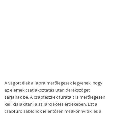
A vágott élek a lapra merőlegesek legyenek, hogy 
az elemek csatlakoztatás után derékszöget 
zárjanak be. A csapfészkek furatait is merőlegesen 
kell kialakítani a szilárd kötés érdekében. Ezt a 
csapfúró sablonok jelentősen megkönnyítik, és a 