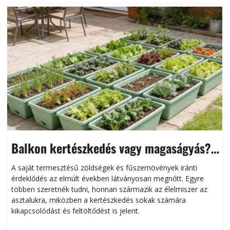
Balkon kertészkedés vagy magaságyás?
Helytakarékos kertészkedés
A saját termesztésű zöldségek és fűszernövények iránti
érdeklődés az elmúlt években látványosan megnőtt. Egyre
többen szeretnék tudni, honnan származik az élelmiszer az
l
asztalukra, miközben a kertészkedés sokak számára
kikapcsolódást és feltöltődést is jelent.
é