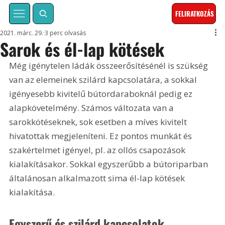
FELIRATKOZÁS
2021. márc. 29.
3 perc olvasás
Sarok és él-lap kötések
Még igénytelen ládák összeerősítésénél is szükség 
van az elemeinek szilárd kapcsolatára, a sokkal 
igényesebb kivitelű bútordaraboknál pedig ez 
alapkövetelmény. Számos változata van a 
sarokkötéseknek, sok esetben a míves kivitelt 
hivatottak megjeleníteni. Ez pontos munkát és 
szakértelmet igényel, pl. az ollós csapozások 
kialakításakor. Sokkal egyszerűbb a bútoriparban 
általánosan alkalmazott sima él-lap kötések 
kialakítása.
Egyszerű és szilárd kapcsolatok