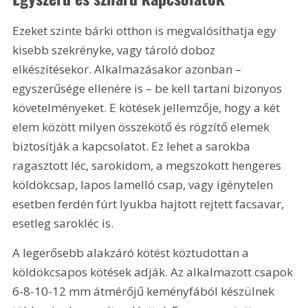
Ezeket szinte bárki otthon is megvalósíthatja egy 
kisebb szekrényke, vagy tároló doboz 
elkészítésekor. Alkalmazásakor azonban – 
egyszerűsége ellenére is – be kell tartani bizonyos 
követelményeket. E kötések jellemzője, hogy a két 
elem között milyen összekötő és rögzítő elemek 
biztosítják a kapcsolatot. Ez lehet a sarokba 
ragasztott léc, sarokidom, a megszokott hengeres 
köldökcsap, lapos lamelló csap, vagy igénytelen 
esetben ferdén fúrt lyukba hajtott rejtett facsavar, 
esetleg sarokléc is.
A legerősebb alakzáró kötést köztudottan a 
köldökcsapos kötések adják. Az alkalmazott csapok 
6-8-10-12 mm átmérőjű keményfából készülnek 