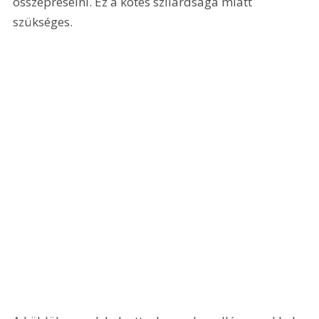
összepréselni. Ez a kötés szilárdsága miatt 
szükséges.