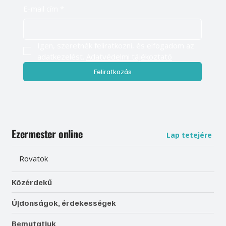
E-mail cím
*
Igen, szeretnék feliratkozni, és elfogadom az 
adatkezelést. 
Adatvédelmi tájékoztató
Feliratkozás
Ezermester online
Lap tetejére
Rovatok
Közérdekű
Újdonságok, érdekességek
Bemutatjuk