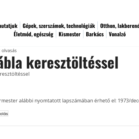
utatjuk
Gépek, szerszámok, technológiák
Otthon, lakberen
Életmód, egészség
Kismester
Barkács
Vonalzó
c olvasás
bla keresztöltéssel
resztöltéssel
ermester alábbi nyomtatott lapszámában érhető el: 1973/de
olás