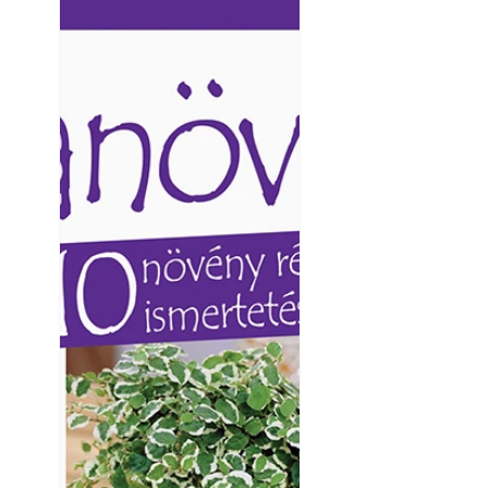
Ezermester lapszámai. A
Ezermester lapszámai
Laptapir kényelmes megoldás,
Laptapir kényelmes 
mert: – t
mert: – t