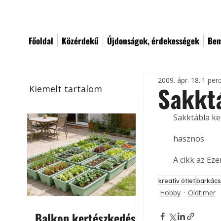
Főoldal
Közérdekű
Újdonságok, érdekességek
Bem
2009. ápr. 18.
1 per
Sakktá
Kiemelt tartalom
Sakktábla ke
hasznos
A cikk az Ez
kreatív ötlet
barkács
Hobby
Oldtimer
Balkon kertészkedés