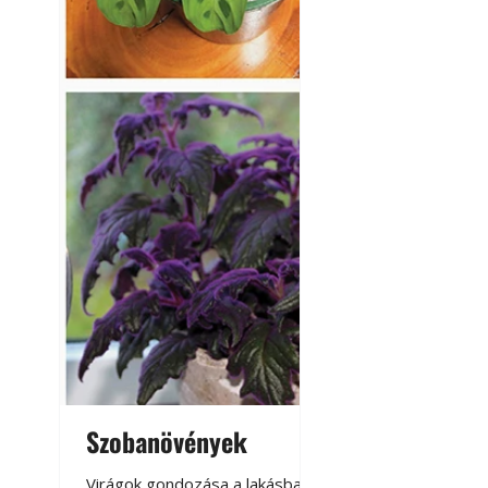
Szobanövények
Virágoskert: k
teraszon, laká
Virágok gondozása a lakásban,