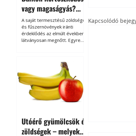
vagy magaságyás?
Helytakarékos
Kapcsolódó bejeg
A saját termesztésű zöldségek
kertészkedés
és fűszernövények iránti
érdeklődés az elmúlt években
látványosan megnőtt. Egyre
többen szeretnék tudni, honnan
származik az élelmiszer az
asztalukra, miközben a
kertészkedés sokak számára
kikapcsolódást és feltöltődést
is jelent.
Utóérő gyümölcsök és
zöldségek – melyek
Thermo-Őr