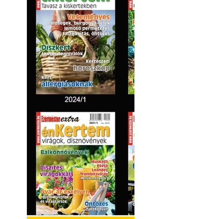
Hivatásos tervez
"alkotnak" anten