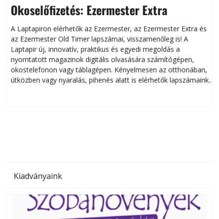
Okoselőfizetés: Ezermester Extra
A Laptapiron elérhetők az Ezermester, az Ezermester Extra és
az Ezermester Old Timer lapszámai, visszamenőleg is! A
Laptapir új, innovatív, praktikus és egyedi megoldás a
L
nyomtatott magazinok digitális olvasására számítógépen,
okostelefonon vagy táblagépen. Kényelmesen az otthonában,
útközben vagy nyaralás, pihenés alatt is elérhetők lapszámaink.
ú
Bárhol, bármikor, akár külföldön élve vagy dolgozva is
B
olvashatók az Ezermester lapszámai. A Laptapir kényelmes
megoldás, mert: – t
Kiadványaink