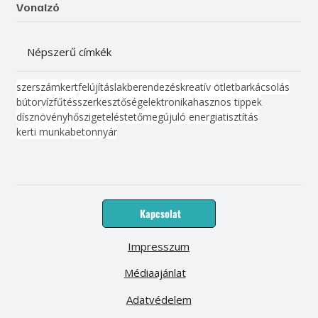
Vonalzó
Népszerű címkék
szerszám
kert
felújítás
lakberendezés
kreatív ötlet
barkácsolás
bútor
víz
fűtés
szerkesztőség
elektronika
hasznos tippek
dísznövény
hőszigetelés
tető
megújuló energia
tisztítás
kerti munka
beton
nyár
Kapcsolat
Impresszum
Médiaajánlat
Adatvédelem