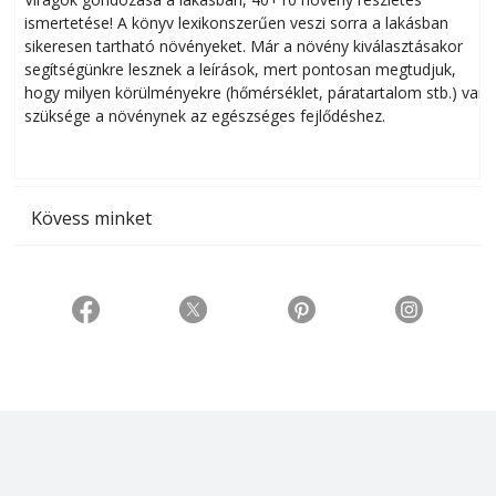
ismertetése! A könyv lexikonszerűen veszi sorra a lakásban
s
sikeresen tart­ha­tó növényeket. Már a növény kiválasztásakor
h
segítségünkre lesznek a leírások, mert pontosan megtudjuk,
k
hogy milyen körülményekre (hőmérséklet, páratartalom stb.) van
szüksége a növénynek az egészséges fejlődéshez.
t
Kövess minket