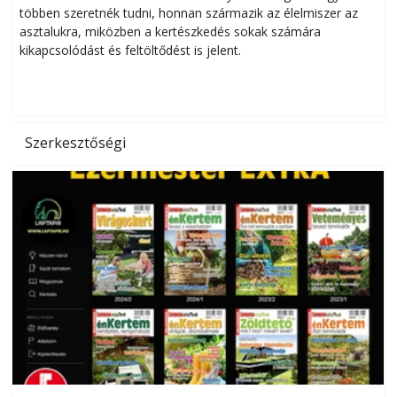
többen szeretnék tudni, honnan származik az élelmiszer az
l
asztalukra, miközben a kertészkedés sokak számára
kikapcsolódást és feltöltődést is jelent.
é
d
Szerkesztőségi