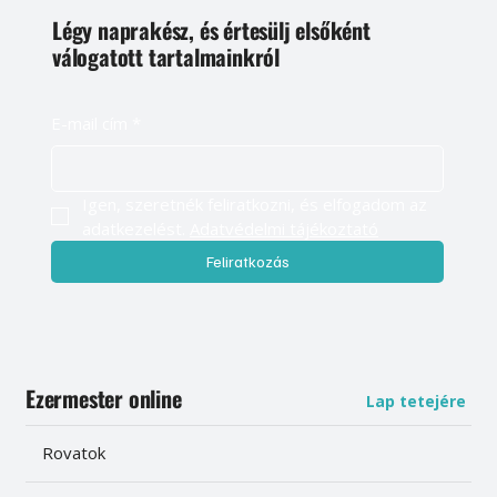
Légy naprakész, és értesülj elsőként
válogatott tartalmainkról
E-mail cím
*
Igen, szeretnék feliratkozni, és elfogadom az 
adatkezelést. 
Adatvédelmi tájékoztató
Feliratkozás
Ezermester online
Lap tetejére
Rovatok