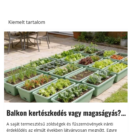
Kiemelt tartalom
Balkon kertészkedés vagy magaságyás?
Helytakarékos kertészkedés
A saját termesztésű zöldségek és fűszernövények iránti
érdeklődés az elmúlt években látványosan megnőtt. Egyre