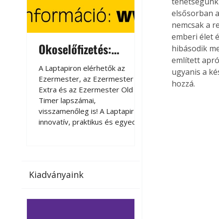
tehetségünk 
elsősorban a
nemcsak a ren
emberi élet 
Okoselőfizetés:
Okoselőfizetés
hibásodik me
említett apr
Ezermester Extra
A Laptapiron elérhetők az
A Laptapiron elérhető
ugyanis a ké
Ezermester, az Ezermester
Ezermester, az Ezer
hozzá.
Extra és az Ezermester Old
Extra és az Ezermest
Timer lapszámai,
Timer lapszámai,
visszamenőleg is! A Laptapir új,
visszamenőleg is! A La
innovatív, praktikus és egyedi
innovatív, praktikus 
megoldás a nyomtatott
megoldás a nyomtato
magazinok digitális olvasására
magazinok digitális o
számítógépen, okostelefonon
számítógépen, okost
vagy táblagépen. Kényelmesen
vagy táblagépen. Ké
Kiadványaink
az otthonában, útközben vagy
az otthonában, útköz
nyaralás, pihenés alatt is
nyaralás, pihenés alat
elérhetők lapszámaink. Bárhol,
elérhetők lapszámaink
bármikor, akár külföldön élve
bármikor, akár külföld
vagy dolgozva is olvashatók az
vagy dolgozva is olv