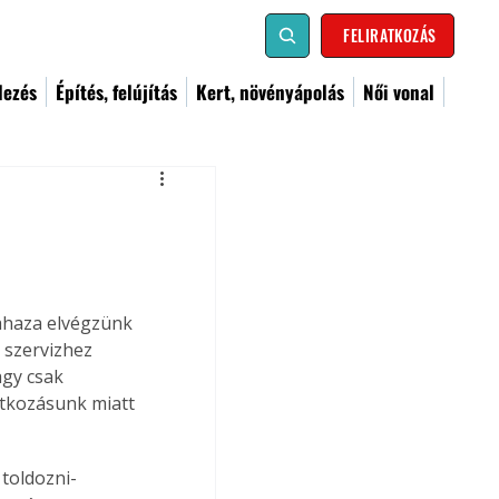
FELIRATKOZÁS
dezés
Építés, felújítás
Kert, növényápolás
Női vonal
ahaza elvégzünk 
 szervizhez 
gy csak 
atkozásunk miatt 
toldozni-