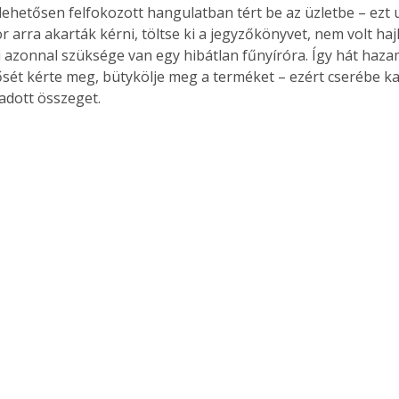
glehetősen felfokozott hangulatban tért be az üzletbe – ezt 
or arra akarták kérni, töltse ki a jegyzőkönyvet, nem volt haj
 azonnal szüksége van egy hibátlan fűnyíróra. Így hát haza
ősét kérte meg, bütykölje meg a terméket – ezért cserébe kap
adott összeget.