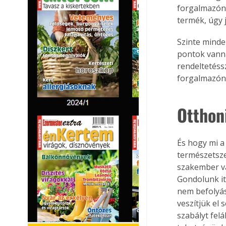
forgalmazóná
termék, úgy j
Szinte minde
pontok vannak
rendeltetéssz
forgalmazónál
Otthoni
És hogy mi a
természetsze
szakember vag
Gondolunk it
nem befolyás
veszítjük el 
szabályt felá