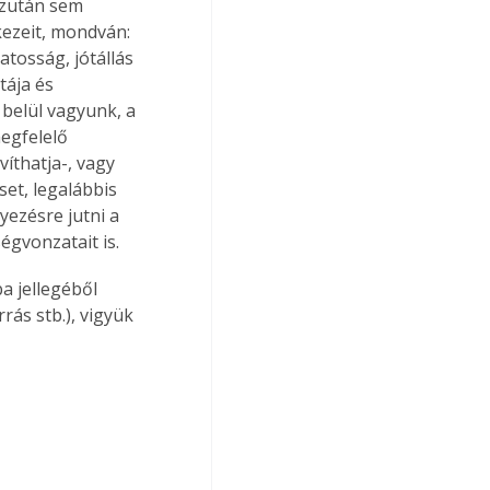
ezután sem 
kezeit, mondván: 
tosság, jótállás 
tája és 
belül vagyunk, a 
egfelelő 
víthatja-, vagy 
set, legalábbis 
ezésre jutni a 
égvonzatait is.
a jellegéből 
rás stb.), vigyük 