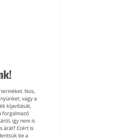
nk!
 terméket. Nos, 
ényünket, vagy a 
k kijavítását, 
a forgalmazó 
áról, így nem is 
 árát? Ezért is 
lentsük be a 