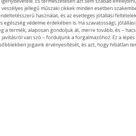
igénybevétele. És természetesen azt sem szabad elfelejteni
 veszélyes jellegű műszaki cikkek minden esetben szakember
deltetésszerű használat, és az esetleges jótállási feltétele
és egészség védelme érdekében is. Ha szavatossági, jótállási 
Együtt jobban megéri!
g a termék, alaposan gondoljuk át, merre tovább, és – hacs
ó javításról van szó – forduljunk a forgalmazóhoz. Ez a lépé
Bővebb információ itt!
k az
Együtt jobban megéri! A
sőbbiekben jogaink érvényesítését, és azt, hogy hibátlan t
mester
könyvek tetszőleges
er Old
párosítással kedvezményes
áron, 0 Ft postaköltséggel
ptapir új,
megrendelhetők!
és egyedi
tt
lvasására
elefonon
nyelmesen
ben vagy
t is
. Bárhol,
ön élve
ashatók az