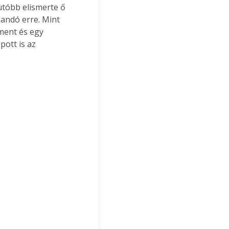
utóbb elismerte ő 
landó erre. Mint 
ment és egy 
ott is az 