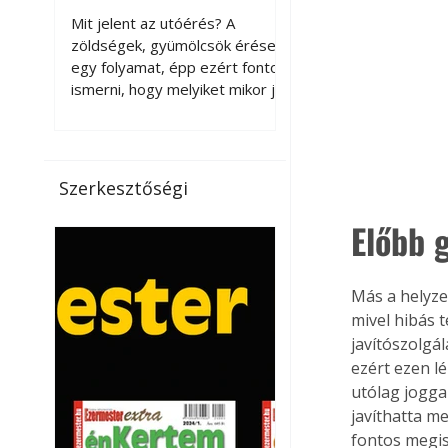
érnek tovább leszedés
Mit jelent az utóérés? A
után?
zöldségek, gyümölcsök érése
egy folyamat, épp ezért fontos
ismerni, hogy melyiket mikor jó
leszedni. Meg kell különböztetni
a gazdasági és a biológiai
érettséget. Például a
paradicsomot sokszor
Szerkesztőségi
gazdasági érettségben, azaz
félig éretten szedik le, ezután
Előbb 
utaztatják hosszan, és még
pulton tartható kell legyen.
Utóérik eközben, de nem lesz
Más a helyze
olyan ízű, mint amit a saját
mivel hibás 
kertünkben, biológiai
javítószolgál
érettségben szedünk le. Teljes
ezért ezen l
érettségben szedve nem
utólag joggal
tárolható h
javíthatta me
fontos megis