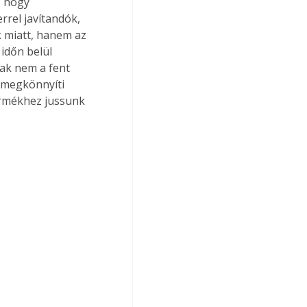
, hogy 
rel javítandók, 
k miatt, hanem az 
időn belül 
ak nem a fent 
s megkönnyíti 
ermékhez jussunk 