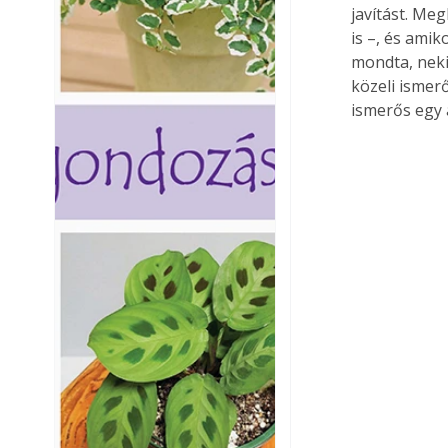
javítást. Me
is –, és amik
mondta, neki
közeli ismer
ismerős egy 