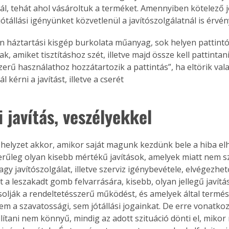
l, tehát ahol vásároltuk a terméket. Amennyiben kötelező jót
ótállási igényünket közvetlenül a javítószolgálatnál is érvén
n háztartási kisgép burkolata műanyag, sok helyen pattintós
, amiket tisztításhoz szét, illetve majd össze kell pattintani
erű használathoz hozzátartozik a pattintás”, ha eltörik val
 kérni a javítást, illetve a cserét
 javítás, veszélyekkel
 helyzet akkor, amikor saját magunk kezdünk bele a hiba el
rűleg olyan kisebb mértékű javítások, amelyek miatt nem 
y javítószolgálat, illetve szerviz igénybevétele, elvégezhető
t a leszakadt gomb felvarrására, kisebb, olyan jellegű javítá
olják a rendeltetésszerű működést, és amelyek által termé
sem a szavatossági, sem jótállási jogainkat. De erre vonatko
llítani nem könnyű, mindig az adott szituáció dönti el, mikor