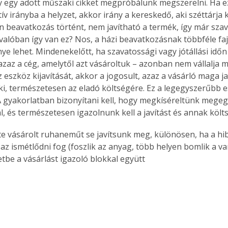
gy egy adott műszaki cikket megpróbálunk megszerelni. Ha 
tív irányba a helyzet, akkor irány a kereskedő, aki széttárja 
en beavatkozás történt, nem javítható a termék, így már szava
 valóban így van ez? Nos, a házi beavatkozásnak többféle faj
e lehet. Mindenekelőtt, ha szavatossági vagy jótállási időn 
 azaz a cég, amelytől azt vásároltuk – azonban nem vállalja m
 eszköz kijavítását, akkor a jogosult, azaz a vásárló maga ja
 ki, természetesen az eladó költségére. Ez a legegyszerűbb e
 A gyakorlatban bizonyítani kell, hogy megkíséreltünk megegy
l, és természetesen igazolnunk kell a javítást és annak költs
e vásárolt ruhaneműt se javítsunk meg, különösen, ha a hib
 az ismétlődni fog (foszlik az anyag, több helyen bomlik a var
etbe a vásárlást igazoló blokkal együtt