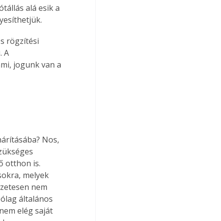
állás alá esik a 
yesíthetjük.
 rögzítési 
. A 
ami, jogunk van a 
hárításába? Nos, 
szükséges 
 otthon is. 
sokra, melyek 
szetesen nem 
zólag általános 
 nem elég saját 