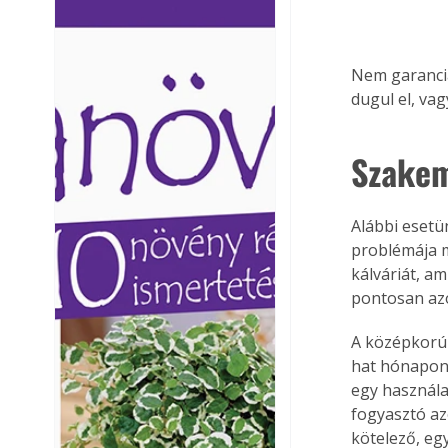
Ezermester lapszámai. A
Ezermester lapszámai
Laptapir kényelmes megoldás,
Laptapir kényelmes 
mert: – t
mert: – t
Nem garanciál
dugul el, va
Szakem
Alábbi esetü
problémája m
kálváriát, am
pontosan azo
A középkorú 
hat hónapon 
egy használat
fogyasztó az
kötelező, egy