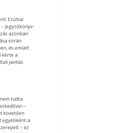
nt. Ezúttal 
t – jegyzőkönyv-
kozás azonban 
lása során 
en, és emiatt 
 kérte a 
ali javítás 
 nem tudta 
eskedővel – 
zt követően 
t egyébként a 
zerepelt – ez 