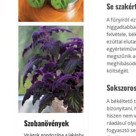
Se szakér
A fűnyírót e
higgadtabban
felvétele, bé
ezúttal eluta
egyértelművé
megszűnik a j
meghibásodott
költségét.
Sokszoros
A békéltető 
bizonyítani,
hiszen nem v
Szobanövények
Virágoskert: k
ráadásul oly
fogyasztó sem
teraszon, laká
Virágok gondozása a lakásban,