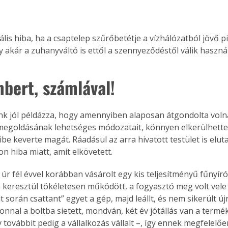
. A
megoldás,
is hiba, ha a csaptelep szűrőbetétje a vízhálózatból jövő pi
gy akár a zuhanyváltó is ettől a szennyeződéstől válik haszn
bert, számlával!
nk jól példázza, hogy amennyiben alaposan átgondolta volna
egoldásának lehetséges módozatait, könnyen elkerülhette 
ibe keverte magát. Ráadásul az arra hivatott testület is eluta
n hiba miatt, amit elkövetett.
úr fél évvel korábban vásárolt egy kis teljesítményű fűnyíró
keresztül tökéletesen működött, a fogyasztó meg volt vele 
 során csattant” egyet a gép, majd leállt, és nem sikerült újr
onnal a boltba sietett, mondván, két év jótállás van a termék
 továbbit pedig a vállalkozás vállalt –, így ennek megfelelőe