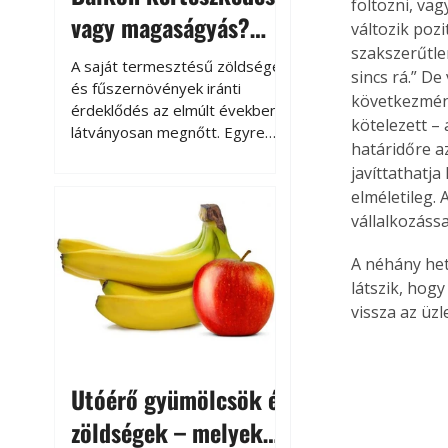
foltozni, va
vagy magaságyás?
változik pozi
Helytakarékos
szakszerűtl
A saját termesztésű zöldségek
sincs rá.” De
kertészkedés
és fűszernövények iránti
következmény
érdeklődés az elmúlt években
kötelezett –
látványosan megnőtt. Egyre
határidőre az
többen szeretnék tudni, honnan
javíttathatja
származik az élelmiszer az
elméletileg.
asztalukra, miközben a
kertészkedés sokak számára
vállalkozássa
kikapcsolódást és feltöltődést
A néhány het
is jelent.
látszik, hogy
vissza az üzl
Utóérő gyümölcsök és
zöldségek – melyek