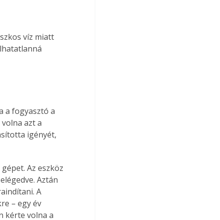
szkos víz miatt 
álhatatlanná
 a fogyasztó a 
volna azt a 
sította igényét, 
 gépet. Az eszköz 
elégedve. Aztán 
aindítani. A 
re – egy év 
n kérte volna a 