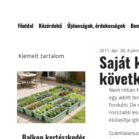
Főoldal
Közérdekű
Újdonságok, érdekességek
Bem
2011. ápr. 28.
4 per
Saját 
Kiemelt tartalom
követ
Nem ritkán f
egy adott te
fordulni. De
rosszabb les
elutasítja i
Számtalanszo
Balkon kertészkedés