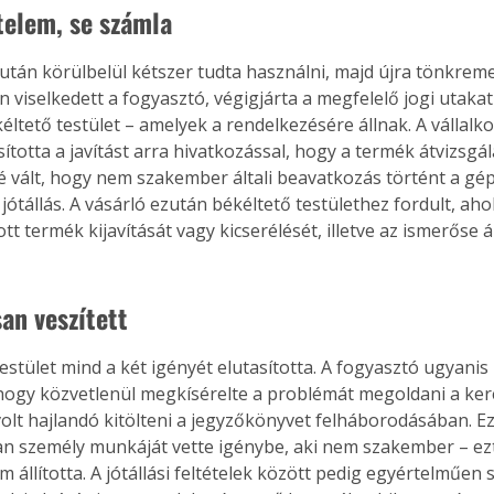
telem, se számla
zután körülbelül kétszer tudta használni, majd újra tönkreme
 viselkedett a fogyasztó, végigjárta a megfelelő jogi utaka
kéltető testület – amelyek a rendelkezésére állnak. A vállal
sította a javítást arra hivatkozással, hogy a termék átvizsgá
 vált, hogy nem szakember általi beavatkozás történt a gép
ótállás. A vásárló ezután békéltető testülethez fordult, ahol
 termék kijavítását vagy kicserélését, illetve az ismerőse ált
an veszített
testület mind a két igényét elutasította. A fogyasztó ugyanis
 hogy közvetlenül megkísérelte a problémát megoldani a ker
olt hajlandó kitölteni a jegyzőkönyvet felháborodásában. E
ertben,
Gyógyító növények: a
an személy munkáját vette igénybe, aki nem szakember – ez
 állította. A jótállási feltételek között pedig egyértelműen s
sban
természet kincsei az