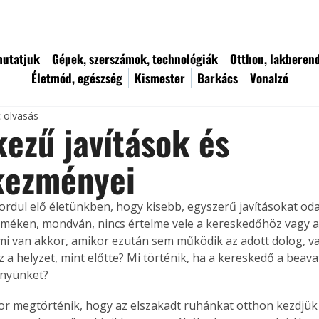
utatjuk
Gépek, szerszámok, technológiák
Otthon, lakberen
Életmód, egészség
Kismester
Barkács
Vonalzó
c olvasás
kezű javítások és
kezményei
ordul elő életünkben, hogy kisebb, egyszerű javításokat od
rméken, mondván, nincs értelme vele a kereskedőhöz vagy a
 mi van akkor, amikor ezután sem működik az adott dolog, va
z a helyzet, mint előtte? Mi történik, ha a kereskedő a beav
gényünket?
r megtörténik, hogy az elszakadt ruhánkat otthon kezdjük 