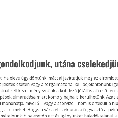
gondolkodjunk, utána cselekedjü
t, ha eleve úgy döntünk, mással javíttatjuk meg az elromlott
teljesítés esetén vagy a forgalmazónál kell bejelentenünk ig
atnál kell kezdeményeznünk a kötelező jótállás alá eső termé
épések elmaradása miatt komoly bajba is kerülhetünk. Azaz 
 mondhatja, mivel ő – vagy a szervize – nem is értesült a hib
g a terméket. Hogyan várja el ezek után a fogyasztó a javítás
mételnünk: hiba esetén azt és igényünket haladéktalanul je