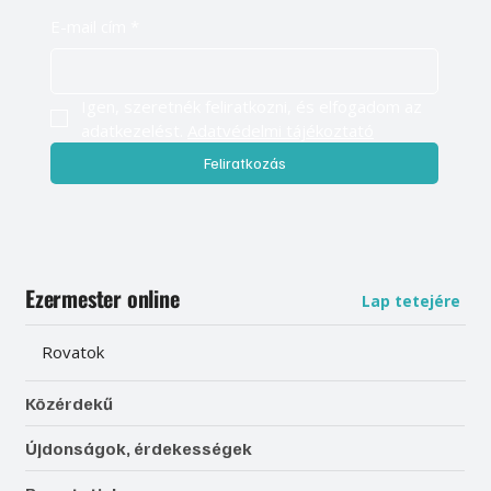
E-mail cím
*
Igen, szeretnék feliratkozni, és elfogadom az 
adatkezelést. 
Adatvédelmi tájékoztató
Feliratkozás
Ezermester online
Lap tetejére
Rovatok
Közérdekű
Újdonságok, érdekességek