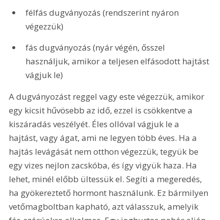
félfás dugványozás (rendszerint nyáron 
végezzük)
fás dugványozás (nyár végén, ősszel 
használjuk, amikor a teljesen elfásodott hajtást 
vágjuk le)
A dugványozást reggel vagy este végezzük, amikor 
egy kicsit hűvösebb az idő, ezzel is csökkentve a 
kiszáradás veszélyét. Éles ollóval vágjuk le a 
hajtást, vagy ágat, ami ne legyen több éves. Ha a 
hajtás levágását nem otthon végezzük, tegyük be 
egy vizes nejlon zacskóba, és így vigyük haza. Ha 
lehet, minél előbb ültessük el. Segíti a megeredés, 
ha gyökereztető hormont használunk. Ez bármilyen 
vetőmagboltban kapható, azt válasszuk, amelyik 