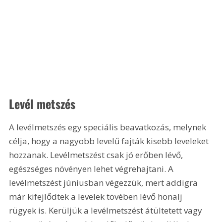
Levél metszés
A levélmetszés egy speciális beavatkozás, melynek 
célja, hogy a nagyobb levelű fajták kisebb leveleket 
hozzanak. Levélmetszést csak jó erőben lévő, 
egészséges növényen lehet végrehajtani. A 
levélmetszést júniusban végezzük, mert addigra 
már kifejlődtek a levelek tövében lévő honalj 
rügyek is. Kerüljük a levélmetszést átültetett vagy 