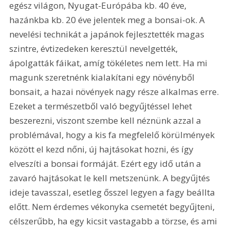
egész világon, Nyugat-Európába kb. 40 éve, 
hazánkba kb. 20 éve jelentek meg a bonsai-ok. A 
nevelési technikát a japánok fejlesztették magas 
szintre, évtizedeken keresztül nevelgették, 
ápolgatták fáikat, amíg tökéletes nem lett. Ha mi 
magunk szeretnénk kialakítani egy növényből 
bonsait, a hazai növények nagy része alkalmas erre. 
Ezeket a természetből való begyűjtéssel lehet 
beszerezni, viszont szembe kell néznünk azzal a 
problémával, hogy a kis fa megfelelő körülmények 
között el kezd nőni, új hajtásokat hozni, és így 
elveszíti a bonsai formáját. Ezért egy idő után a 
zavaró hajtásokat le kell metszenünk. A begyűjtés 
ideje tavasszal, esetleg ősszel legyen a fagy beállta 
előtt. Nem érdemes vékonyka csemetét begyűjteni, 
célszerűbb, ha egy kicsit vastagabb a törzse, és ami 