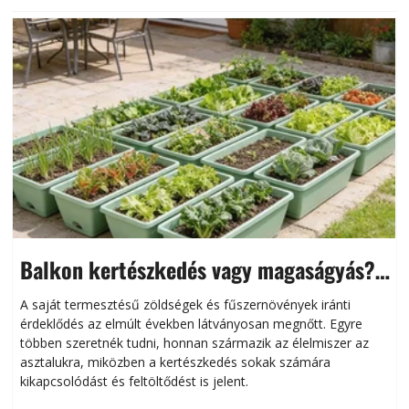
Balkon kertészkedés vagy magaságyás?
Helytakarékos kertészkedés
A saját termesztésű zöldségek és fűszernövények iránti
érdeklődés az elmúlt években látványosan megnőtt. Egyre
többen szeretnék tudni, honnan származik az élelmiszer az
l
asztalukra, miközben a kertészkedés sokak számára
kikapcsolódást és feltöltődést is jelent.
é