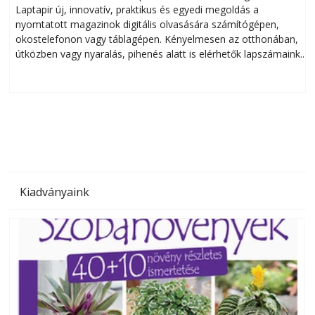
Laptapir új, innovatív, praktikus és egyedi megoldás a
L
nyomtatott magazinok digitális olvasására számítógépen,
okostelefonon vagy táblagépen. Kényelmesen az otthonában,
útközben vagy nyaralás, pihenés alatt is elérhetők lapszámaink.
ú
Bárhol, bármikor, akár külföldön élve vagy dolgozva is
B
olvashatók az Ezermester lapszámai. A Laptapir kényelmes
megoldás, mert: – t
Kiadványaink