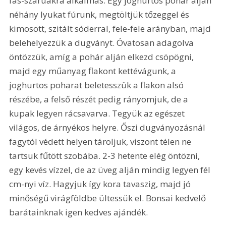
fás-szárúakra alkalmas. Egy joghurtos pohár alján 
néhány lyukat fúrunk, megtöltjük tőzeggel és 
kimosott, szitált sóderral, fele-fele arányban, majd 
belehelyezzük a dugványt. Óvatosan adagolva 
öntözzük, amíg a pohár alján elkezd csöpögni, 
majd egy műanyag flakont kettévágunk, a 
joghurtos poharat beletesszük a flakon alsó 
részébe, a felső részét pedig rányomjuk, de a 
kupak legyen rácsavarva. Tegyük az egészet 
világos, de árnyékos helyre. Őszi dugványozásnál 
fagytól védett helyen tároljuk, viszont télen ne 
tartsuk fűtött szobába. 2-3 hetente elég öntözni, 
egy kevés vízzel, de az üveg alján mindig legyen fél 
cm-nyi víz. Hagyjuk így kora tavaszig, majd jó 
minőségű virágföldbe ültessük el. Bonsai kedvelő 
barátainknak igen kedves ajándék.