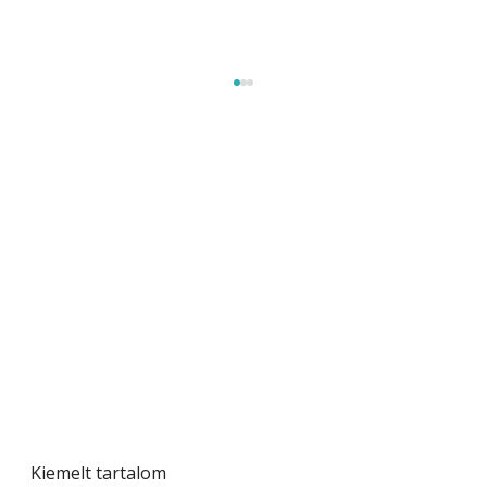
Szárazság a kertben – az aszály hatása a
növényekre és a védekezés lehetőségei
Kiemelt tartalom