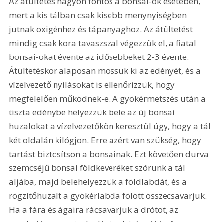
Az átültetés nagyon fontos a bonsai-ok esetében, 
mert a kis tálban csak kisebb menynyiségben 
jutnak oxigénhez és tápanyaghoz. Az átültetést 
mindig csak kora tavaszszal végezzük el, a fiatal 
bonsai-okat évente az idősebbeket 2-3 évente. 
Átültetéskor alaposan mossuk ki az edényét, és a 
vízelvezető nyílásokat is ellenőrizzük, hogy 
megfelelően működnek-e. A gyökérmetszés után a 
tiszta edénybe helyezzük bele az új bonsai 
huzalokat a vízelvezetőkön keresztül úgy, hogy a tál 
két oldalán kilógjon. Erre azért van szükség, hogy 
tartást biztosítson a bonsainak. Ezt követően durva 
szemcséjű bonsai földkeveréket szórunk a tál 
aljába, majd belehelyezzük a földlabdát, és a 
rögzítőhuzalt a gyökérlabda fölött összecsavarjuk. 
Ha a fára és ágaira rácsavarjuk a drótot, az 