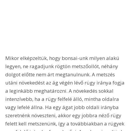
Mikor elképzeltük, hogy bonsai-unk milyen alakú 
legyen, ne ragadjunk rögtön metszőollót, néhány 
dolgot előtte nem árt megtanulnunk. A metszés 
utáni növekedést az ág végén lévő rügy iránya fogja 
a leginkább meghatározni. A növekedés sokkal 
intenzívebb, ha a rügy felfelé álló, mintha oldalra 
vagy lefelé állna. Ha egy ágat jobb oldali irányba 
szeretnénk növeszteni, akkor egy jobbra néző rügy 
felett kell metszenünk, így a továbbiakban a rügyek 