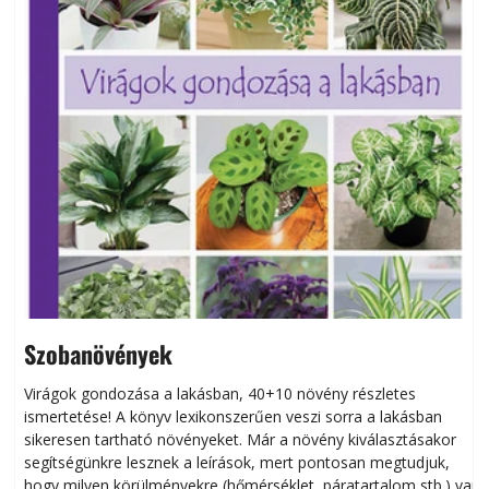
Szobanövények
Virágok gondozása a lakásban, 40+10 növény részletes
ismertetése! A könyv lexikonszerűen veszi sorra a lakásban
s
sikeresen tart­ha­tó növényeket. Már a növény kiválasztásakor
h
segítségünkre lesznek a leírások, mert pontosan megtudjuk,
k
hogy milyen körülményekre (hőmérséklet, páratartalom stb.) van