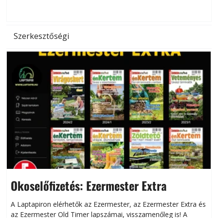
d
Szerkesztőségi
Okoselőfizetés: Ezermester Extra
A Laptapiron elérhetők az Ezermester, az Ezermester Extra és
az Ezermester Old Timer lapszámai, visszamenőleg is! A