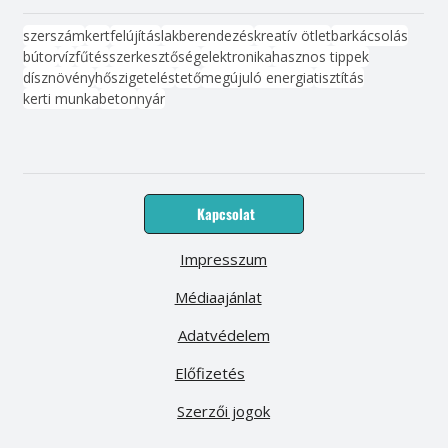
szerszám
kert
felújítás
lakberendezés
kreatív ötlet
barkácsolás
bútor
víz
fűtés
szerkesztőség
elektronika
hasznos tippek
dísznövény
hőszigetelés
tető
megújuló energia
tisztítás
kerti munka
beton
nyár
Kapcsolat
Impresszum
Médiaajánlat
Adatvédelem
Előfizetés
Szerzői jogok