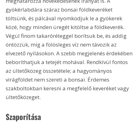
meghatározza növekedésének irányát is. A 
gyökérlabdára száraz bonsai földkeveréket 
töltsünk, és pálcával nyomkodjuk le a gyökerek 
közé, hogy minden üregét kitöltse a földkeverék. 
Végül finom takaróréteggel borítsuk be, és addig 
öntözzük, míg a fölösleges víz nem távozik az 
elvezető nyílásokon. A szebb megjelenés érdekében 
beboríthatjuk a tetejét mohával. Rendkívül fontos 
az ültetőközeg összetétele; a hagyományos 
virágföldet nem szereti a bonsai. Érdemes 
szakboltokban keresni a megfelelő keveréket vagy 
ültetőközeget. 
Szaporítása