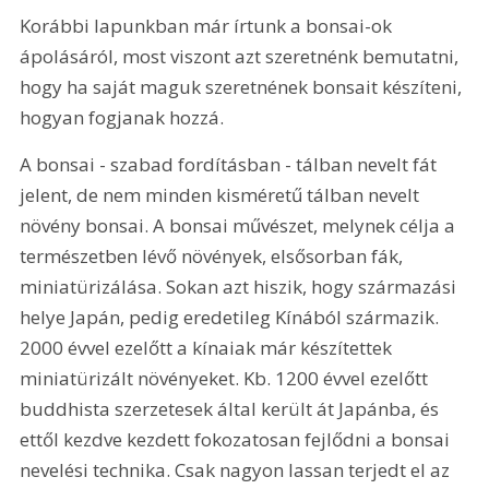
Korábbi lapunkban már írtunk a bonsai-ok 
ápolásáról, most viszont azt szeretnénk bemutatni, 
hogy ha saját maguk szeretnének bonsait készíteni, 
hogyan fogjanak hozzá.
A bonsai - szabad fordításban - tálban nevelt fát 
jelent, de nem minden kisméretű tálban nevelt 
növény bonsai. A bonsai művészet, melynek célja a 
természetben lévő növények, elsősorban fák, 
miniatürizálása. Sokan azt hiszik, hogy származási 
helye Japán, pedig eredetileg Kínából származik. 
2000 évvel ezelőtt a kínaiak már készítettek 
miniatürizált növényeket. Kb. 1200 évvel ezelőtt 
buddhista szerzetesek által került át Japánba, és 
ettől kezdve kezdett fokozatosan fejlődni a bonsai 
nevelési technika. Csak nagyon lassan terjedt el az 