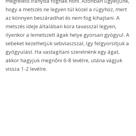
megfelelő irányba fognak nőni. Azonban ügyeljünk, 
hogy a metszés ne legyen túl közel a rügyhöz, mert 
az könnyen beszáradhat és nem fog kihajtani. A 
metszés ideje általában kora tavasszal legyen, 
ilyenkor a lemetszett ágak helye gyorsan gyógyul. A 
sebeket kezelhetjük sebviaszszal, így felgyorsítjuk a 
gyógyulást. Ha vastagítani szeretnénk egy ágat, 
akkor hagyjuk megnőni 6-8 levélre, utána vágjuk 
vissza 1-2 levélre.