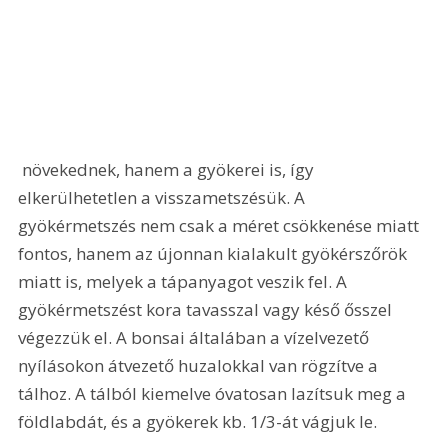
 növekednek, hanem a gyökerei is, így 
elkerülhetetlen a visszametszésük. A 
gyökérmetszés nem csak a méret csökkenése miatt 
fontos, hanem az újonnan kialakult gyökérszőrök 
miatt is, melyek a tápanyagot veszik fel. A 
gyökérmetszést kora tavasszal vagy késő ősszel 
végezzük el. A bonsai általában a vízelvezető 
nyílásokon átvezető huzalokkal van rögzítve a 
tálhoz. A tálból kiemelve óvatosan lazítsuk meg a 
földlabdát, és a gyökerek kb. 1/3-át vágjuk le. 