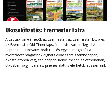
Okoselőfizetés: Ezermester Extra
A Laptapiron elérhetők az Ezermester, az Ezermester Extra és
az Ezermester Old Timer lapszámai, visszamenőleg is! A
Laptapir új, innovatív, praktikus és egyedi megoldás a
L
nyomtatott magazinok digitális olvasására számítógépen,
okostelefonon vagy táblagépen. Kényelmesen az otthonában,
útközben vagy nyaralás, pihenés alatt is elérhetők lapszámaink.
ú
Bárhol, bármikor, akár külföldön élve vagy dolgozva is
B
olvashatók az Ezermester lapszámai. A Laptapir kényelmes
megoldás, mert: – t