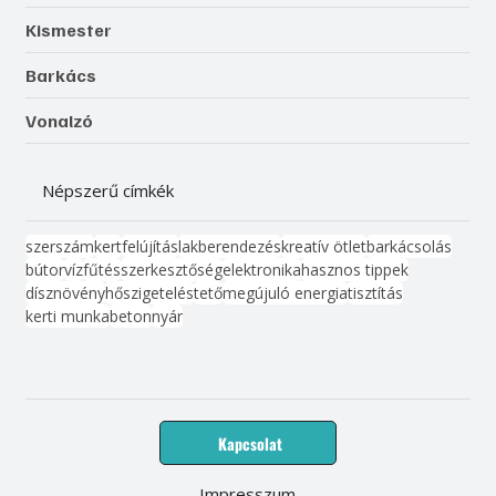
Kismester
Barkács
Vonalzó
Népszerű címkék
szerszám
kert
felújítás
lakberendezés
kreatív ötlet
barkácsolás
bútor
víz
fűtés
szerkesztőség
elektronika
hasznos tippek
dísznövény
hőszigetelés
tető
megújuló energia
tisztítás
kerti munka
beton
nyár
Kapcsolat
Impresszum