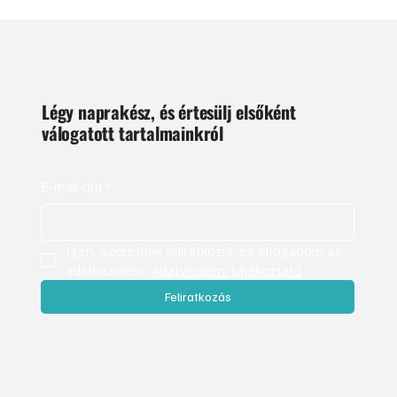
Légy naprakész, és értesülj elsőként
válogatott tartalmainkról
E-mail cím
*
Igen, szeretnék feliratkozni, és elfogadom az 
adatkezelést. 
Adatvédelmi tájékoztató
Feliratkozás