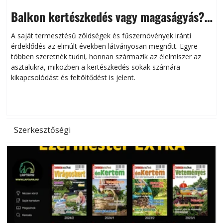
Balkon kertészkedés vagy magaságyás?
Helytakarékos kertészkedés
A saját termesztésű zöldségek és fűszernövények iránti
érdeklődés az elmúlt években látványosan megnőtt. Egyre
többen szeretnék tudni, honnan származik az élelmiszer az
l
asztalukra, miközben a kertészkedés sokak számára
kikapcsolódást és feltöltődést is jelent.
é
d
Szerkesztőségi