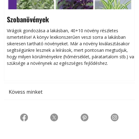
Szobanövények
Virágok gondozása a lakásban, 40+10 növény részletes
ismertetése! A könyv lexikonszerűen veszi sorra a lakásban
s
sikeresen tart­ha­tó növényeket. Már a növény kiválasztásakor
h
segítségünkre lesznek a leírások, mert pontosan megtudjuk,
k
hogy milyen körülményekre (hőmérséklet, páratartalom stb.) van
szüksége a növénynek az egészséges fejlődéshez.
t
Kövess minket