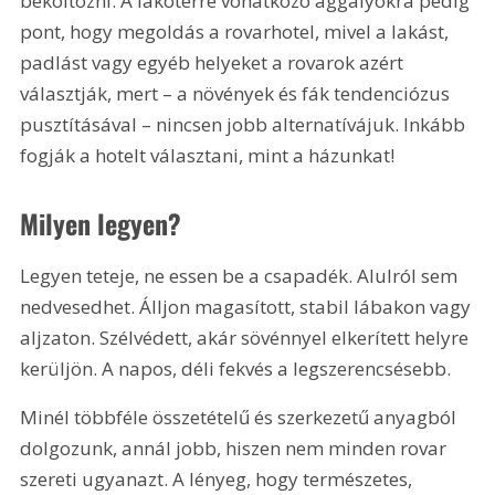
beköltözni. A lakótérre vonatkozó aggályokra pedig 
pont, hogy megoldás a rovarhotel, mivel a lakást, 
padlást vagy egyéb helyeket a rovarok azért 
választják, mert – a növények és fák tendenciózus 
pusztításával – nincsen jobb alternatívájuk. Inkább 
fogják a hotelt választani, mint a házunkat!
Milyen legyen?
Legyen teteje, ne essen be a csapadék. Alulról sem 
nedvesedhet. Álljon magasított, stabil lábakon vagy 
aljzaton. Szélvédett, akár sövénnyel elkerített helyre 
kerüljön. A napos, déli fekvés a legszerencsésebb.
Minél többféle összetételű és szerkezetű anyagból 
dolgozunk, annál jobb, hiszen nem minden rovar 
szereti ugyanazt. A lényeg, hogy természetes, 