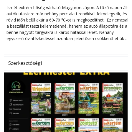
megóvhatjuk autónkat a nyári károktól
Ismét extrém hőség várható Magyarországon. A tűző napon álló
autók utastere már néhány perc alatt rendkívül felmelegszik, és
rövid időn belül akár a 60-70 °C-ot is megközelítheti. Ez nemcsak
n
a beszállást teszi kellemetlenné, hanem az autó állapotára és a
benne hagyott tárgyakra is káros hatással lehet. Néhány
egyszerű óvintézkedéssel azonban jelentősen csökkenthetjük a
hőség káros hatásait.
l
Szerkesztőségi