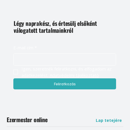
Légy naprakész, és értesülj elsőként
válogatott tartalmainkról
E-mail cím
*
Igen, szeretnék feliratkozni, és elfogadom az 
adatkezelést. 
Adatvédelmi tájékoztató
Feliratkozás
Ezermester online
Lap tetejére