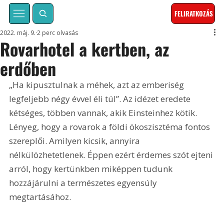
FELIRATKOZÁS
2022. máj. 9.
2 perc olvasás
Rovarhotel a kertben, az
erdőben
„Ha kipusztulnak a méhek, azt az emberiség 
legfeljebb négy évvel éli túl”. Az idézet eredete 
kétséges, többen vannak, akik Einsteinhez kötik. 
Lényeg, hogy a rovarok a földi ökoszisztéma fontos 
szereplői. Amilyen kicsik, annyira 
nélkülözhetetlenek. Éppen ezért érdemes szót ejteni 
arról, hogy kertünkben miképpen tudunk 
hozzájárulni a természetes egyensúly 
megtartásához.