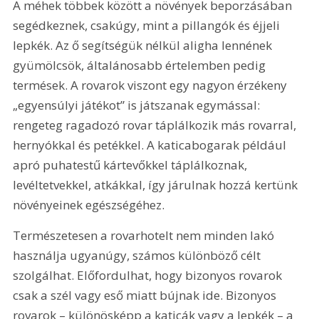
A méhek többek között a növények beporzásában 
segédkeznek, csakúgy, mint a pillangók és éjjeli 
lepkék. Az ő segítségük nélkül aligha lennének 
gyümölcsök, általánosabb értelemben pedig 
termések. A rovarok viszont egy nagyon érzékeny 
„egyensúlyi játékot” is játszanak egymással: 
rengeteg ragadozó rovar táplálkozik más rovarral, 
hernyókkal és petékkel. A katicabogarak például 
apró puhatestű kártevőkkel táplálkoznak, 
levéltetvekkel, atkákkal, így járulnak hozzá kertünk 
növényeinek egészségéhez.
Természetesen a rovarhotelt nem minden lakó 
használja ugyanúgy, számos különböző célt 
szolgálhat. Előfordulhat, hogy bizonyos rovarok 
csak a szél vagy eső miatt bújnak ide. Bizonyos 
rovarok – különösképp a katicák vagy a lepkék – a 