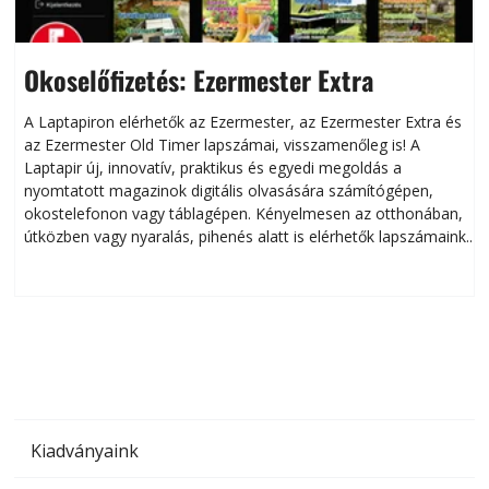
Okoselőfizetés: Ezermester Extra
A Laptapiron elérhetők az Ezermester, az Ezermester Extra és
az Ezermester Old Timer lapszámai, visszamenőleg is! A
Laptapir új, innovatív, praktikus és egyedi megoldás a
L
nyomtatott magazinok digitális olvasására számítógépen,
okostelefonon vagy táblagépen. Kényelmesen az otthonában,
útközben vagy nyaralás, pihenés alatt is elérhetők lapszámaink.
ú
Bárhol, bármikor, akár külföldön élve vagy dolgozva is
B
olvashatók az Ezermester lapszámai. A Laptapir kényelmes
megoldás, mert: – t
Kiadványaink