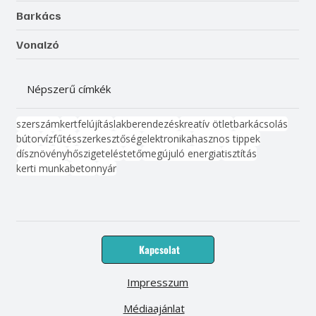
Barkács
Vonalzó
Népszerű címkék
szerszám
kert
felújítás
lakberendezés
kreatív ötlet
barkácsolás
bútor
víz
fűtés
szerkesztőség
elektronika
hasznos tippek
dísznövény
hőszigetelés
tető
megújuló energia
tisztítás
kerti munka
beton
nyár
Kapcsolat
Impresszum
Médiaajánlat