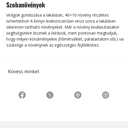
Szobanövények
Virágok gondozása a lakásban, 40+10 növény részletes
ismertetése! A könyv lexikonszerűen veszi sorra a lakásban
s
sikeresen tart­ha­tó növényeket. Már a növény kiválasztásakor
h
segítségünkre lesznek a leírások, mert pontosan megtudjuk,
k
hogy milyen körülményekre (hőmérséklet, páratartalom stb.) van
szüksége a növénynek az egészséges fejlődéshez.
t
Kövess minket