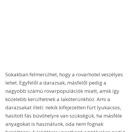
Sokakban felmerülhet, hogy a rovarhotel veszélyes 
lehet. Egyfelől a darazsak, másfelől pedig a 
nagyobb számú rovarpopulációk miatt, amik így 
közelebb kerülhetnek a lakóterünkhöz. Ami a 
darazsakat illeti: nekik kifejezetten fúrt lyukacsos, 
hasított fás búvóhelyre van szükségük, ha másféle 
anyagokat is használunk, oda nem fognak 