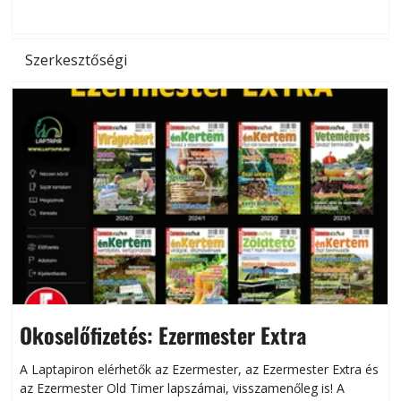
d
Szerkesztőségi
Okoselőfizetés: Ezermester Extra
A Laptapiron elérhetők az Ezermester, az Ezermester Extra és
az Ezermester Old Timer lapszámai, visszamenőleg is! A