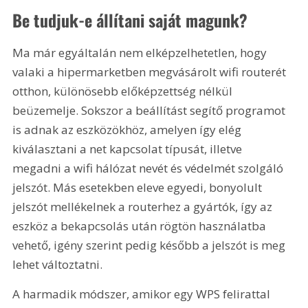
Be tudjuk-e állítani saját magunk?
Ma már egyáltalán nem elképzelhetetlen, hogy 
valaki a hipermarketben megvásárolt wifi routerét 
otthon, különösebb előképzettség nélkül 
beüzemelje. Sokszor a beállítást segítő programot 
is adnak az eszközökhöz, amelyen így elég 
kiválasztani a net kapcsolat típusát, illetve 
megadni a wifi hálózat nevét és védelmét szolgáló 
jelszót. Más esetekben eleve egyedi, bonyolult 
jelszót mellékelnek a routerhez a gyártók, így az 
eszköz a bekapcsolás után rögtön használatba 
vehető, igény szerint pedig később a jelszót is meg 
lehet változtatni.
A harmadik módszer, amikor egy WPS felirattal 