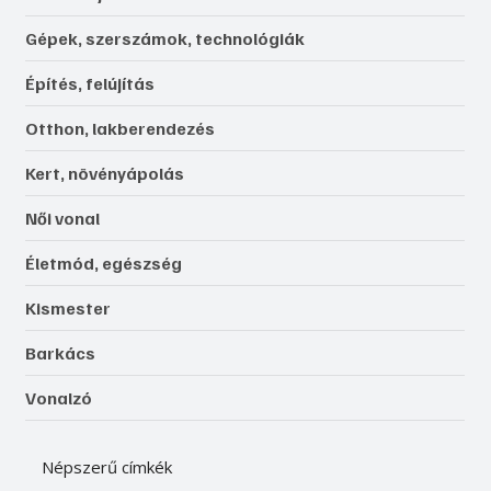
Gépek, szerszámok, technológiák
Építés, felújítás
Otthon, lakberendezés
Kert, növényápolás
Női vonal
Életmód, egészség
Kismester
Barkács
Vonalzó
Népszerű címkék