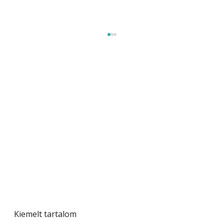
A varrógép és a varrás
Kiemelt tartalom