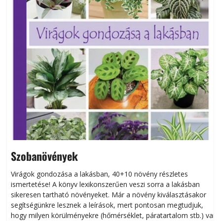
Szobanövények
Virágok gondozása a lakásban, 40+10 növény részletes
ismertetése! A könyv lexikonszerűen veszi sorra a lakásban
s
sikeresen tart­ha­tó növényeket. Már a növény kiválasztásakor
h
segítségünkre lesznek a leírások, mert pontosan megtudjuk,
k
hogy milyen körülményekre (hőmérséklet, páratartalom stb.) van