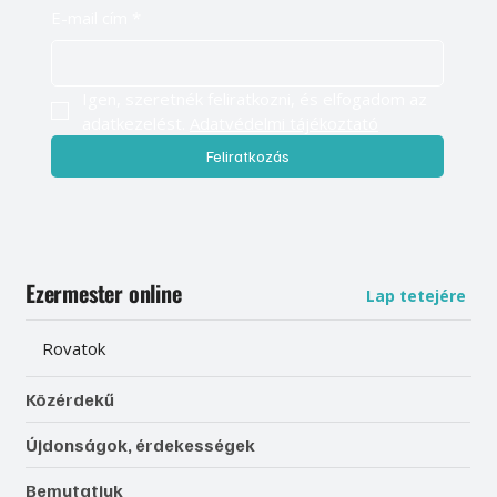
E-mail cím
*
Igen, szeretnék feliratkozni, és elfogadom az 
adatkezelést. 
Adatvédelmi tájékoztató
Feliratkozás
Ezermester online
Lap tetejére
Rovatok
Közérdekű
Újdonságok, érdekességek
Bemutatjuk