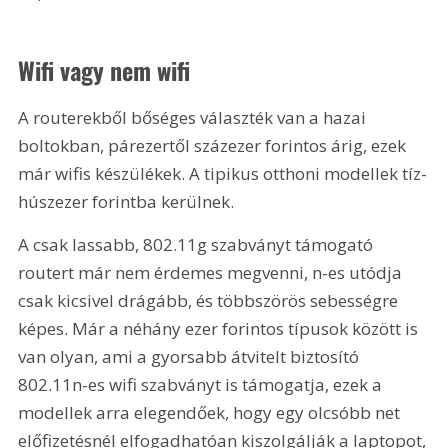
Wifi vagy nem wifi
A routerekből bőséges választék van a hazai 
boltokban, párezertől százezer forintos árig, ezek 
már wifis készülékek. A tipikus otthoni modellek tíz-
húszezer forintba kerülnek.
A csak lassabb, 802.11g szabványt támogató 
routert már nem érdemes megvenni, n-es utódja 
csak kicsivel drágább, és többszörös sebességre 
képes. Már a néhány ezer forintos típusok között is 
van olyan, ami a gyorsabb átvitelt biztosító 
802.11n-es wifi szabványt is támogatja, ezek a 
modellek arra elegendőek, hogy egy olcsóbb net 
előfizetésnél elfogadhatóan kiszolgálják a laptopot, 