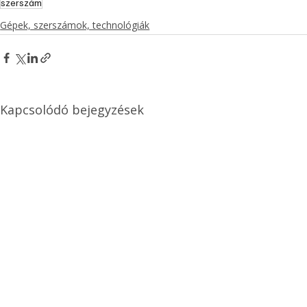
szerszám
Gépek, szerszámok, technológiák
Kapcsolódó bejegyzések