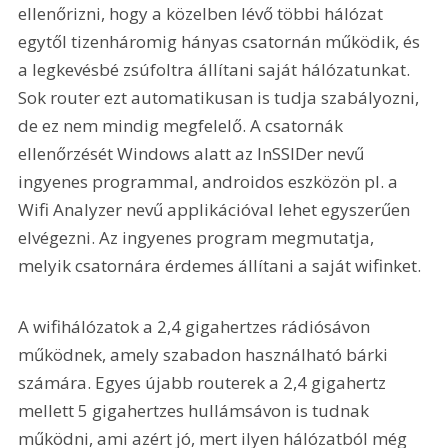
ellenőrizni, hogy a közelben lévő többi hálózat 
egytől tizenháromig hányas csatornán működik, és 
a legkevésbé zsúfoltra állítani saját hálózatunkat. 
Sok router ezt automatikusan is tudja szabályozni, 
de ez nem mindig megfelelő. A csatornák 
ellenőrzését Windows alatt az InSSIDer nevű 
ingyenes programmal, androidos eszközön pl. a 
Wifi Analyzer nevű applikációval lehet egyszerűen 
elvégezni. Az ingyenes program megmutatja, 
melyik csatornára érdemes állítani a saját wifinket.
A wifihálózatok a 2,4 gigahertzes rádiósávon 
működnek, amely szabadon használható bárki 
számára. Egyes újabb routerek a 2,4 gigahertz 
mellett 5 gigahertzes hullámsávon is tudnak 
működni, ami azért jó, mert ilyen hálózatból még 