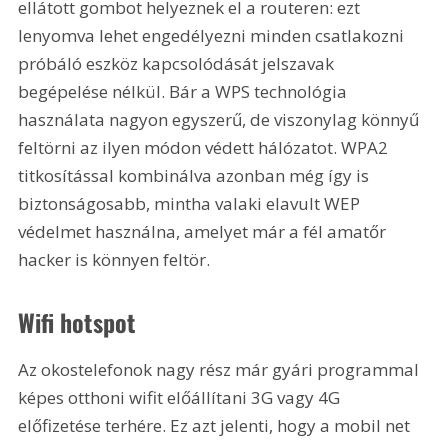
ellátott gombot helyeznek el a routeren: ezt 
lenyomva lehet engedélyezni minden csatlakozni 
próbáló eszköz kapcsolódását jelszavak 
begépelése nélkül. Bár a WPS technológia 
használata nagyon egyszerű, de viszonylag könnyű 
feltörni az ilyen módon védett hálózatot. WPA2 
titkosítással kombinálva azonban még így is 
biztonságosabb, mintha valaki elavult WEP 
védelmet használna, amelyet már a fél amatőr 
hacker is könnyen feltör.
Wifi hotspot
Az okostelefonok nagy rész már gyári programmal 
képes otthoni wifit előállítani 3G vagy 4G 
előfizetése terhére. Ez azt jelenti, hogy a mobil net 