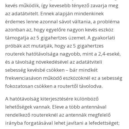
kevés működik, így kevesebb tényező zavarja meg 
az adatátvitelt. Ennek alapján mindenkinek 
érdemes lenne azonnal sávot váltania, a probléma 
azonban az, hogy egyelőre nagyon kevés eszköz 
támogatja az 5 gigahertzes üzemet. A gyakorlati 
próbák azt mutatják, hogy az 5 gigahertzes 
routerek hatótávolsága nagyobb, mint a 2,4-eseké, 
és a távolság növekedésével az adatátviteli 
sebesség kevésbé csökken – bár mindkét 
frekvenciasávon működő eszközöknél ez a sebesség 
fokozatosan csökken a routertől távolodva.
A hatótávolság kiterjesztésére különböző 
lehetőségek vannak. Eleve a több antennával 
rendelkező routereknél az antennák megfelelő 
irányba forgatásával lehet javítani a lefedettséget; 