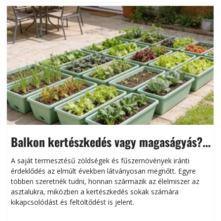
Balkon kertészkedés vagy magaságyás?
Helytakarékos kertészkedés
A saját termesztésű zöldségek és fűszernövények iránti
érdeklődés az elmúlt években látványosan megnőtt. Egyre
többen szeretnék tudni, honnan származik az élelmiszer az
l
asztalukra, miközben a kertészkedés sokak számára
kikapcsolódást és feltöltődést is jelent.
é