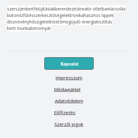
szerszám
kert
felújítás
lakberendezés
kreatív ötlet
barkácsolás
bútor
víz
fűtés
szerkesztőség
elektronika
hasznos tippek
dísznövény
hőszigetelés
tető
megújuló energia
tisztítás
kerti munka
beton
nyár
Kapcsolat
Impresszum
Médiaajánlat
Adatvédelem
Előfizetés
Szerzői jogok