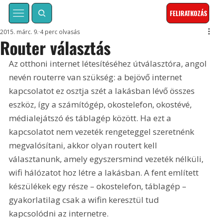
FELIRATKOZÁS
2015. márc. 9.
4 perc olvasás
Router választás
Az otthoni internet létesítéséhez útválasztóra, angol 
nevén routerre van szükség: a bejövő internet 
kapcsolatot ez osztja szét a lakásban lévő összes 
eszköz, így a számítógép, okostelefon, okostévé, 
médialejátszó és táblagép között. Ha ezt a 
kapcsolatot nem vezeték rengeteggel szeretnénk 
megvalósítani, akkor olyan routert kell 
választanunk, amely egyszersmind vezeték nélküli, 
wifi hálózatot hoz létre a lakásban. A fent említett 
készülékek egy része – okostelefon, táblagép – 
gyakorlatilag csak a wifin keresztül tud 
kapcsolódni az internetre.