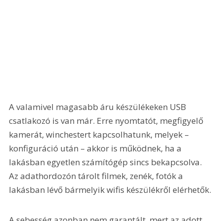
A valamivel magasabb áru készülékeken USB 
csatlakozó is van már. Erre nyomtatót, megfigyelő 
kamerát, winchestert kapcsolhatunk, melyek – 
konfiguráció után – akkor is működnek, ha a 
lakásban egyetlen számítógép sincs bekapcsolva. 
Az adathordozón tárolt filmek, zenék, fotók a 
lakásban lévő bármelyik wifis készülékről elérhetők.
A sebesség azonban nem garantált, mert az adott 