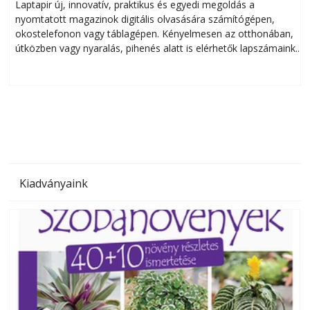
Laptapir új, innovatív, praktikus és egyedi megoldás a
L
nyomtatott magazinok digitális olvasására számítógépen,
okostelefonon vagy táblagépen. Kényelmesen az otthonában,
útközben vagy nyaralás, pihenés alatt is elérhetők lapszámaink.
ú
Bárhol, bármikor, akár külföldön élve vagy dolgozva is
B
olvashatók az Ezermester lapszámai. A Laptapir kényelmes
megoldás, mert: – t
Kiadványaink