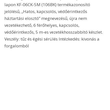
lapon KF-06CK-5M (106BK) termékazonosító 
jelölésű, „Hatos, kapcsolós, védőérintkezős 
háztartási elosztó” megnevezésű, újra nem 
vezetékezhető, 6 férőhelyes, kapcsolós, 
védőérintkezős, 5 m-es vezetékhosszabbító készlet. 
Veszély: tűz és égési sérülés Intézkedés: kivonás a 
forgalomból