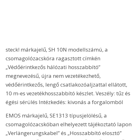
steck! márkajelű, SH 10N modellszámú, a 
csomagolózacskóra ragasztott címkén 
„Védőérintkezős hálózati hosszabbító” 
megnevezésű, újra nem vezetékezhető, 
védőérintkezős, lengő csatlakozóaljzattal ellátott, 
10 m-es vezetékhosszabbító készlet. Veszély: tűz és 
égési sérülés Intézkedés: kivonás a forgalomból
EMOS márkajelű, SE1313 típusjelölésű, a 
csomagolózacskóban elhelyezett tájékoztató lapon 
„Verlängerungskabel” és „Hosszabbító elosztó” 