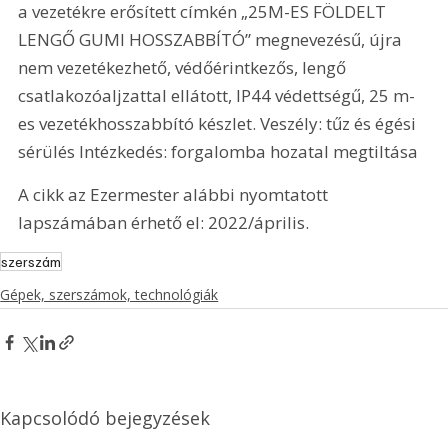
a vezetékre erősített címkén „25M-ES FÖLDELT 
LENGŐ GUMI HOSSZABBÍTÓ” megnevezésű, újra 
nem vezetékezhető, védőérintkezős, lengő 
csatlakozóaljzattal ellátott, IP44 védettségű, 25 m-
es vezetékhosszabbító készlet. Veszély: tűz és égési 
sérülés Intézkedés: forgalomba hozatal megtiltása
A cikk az Ezermester alábbi nyomtatott 
lapszámában érhető el: 2022/április.
szerszám
Gépek, szerszámok, technológiák
Kapcsolódó bejegyzések