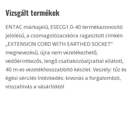
Vizsgált termékek
ENTAC márkajelű, ESECG1.0-40 termékazonosító 
jelölésű, a csomagolózacskóra ragasztott címkén 
„EXTENSION CORD WITH EARTHED SOCKET” 
megnevezésű, újra nem vezetékezhető, 
védőérintkezős, lengő csatlakozóaljzattal ellátott, 
40 m-es vezetékhosszabbító készlet. Veszély: tűz és 
égési sérülés Intézkedés: kivonás a forgalomból, 
visszahívás a vásárlóktól