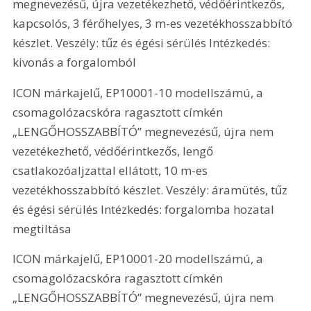
megnevezésű, újra vezetékezhető, védőérintkezős, 
kapcsolós, 3 férőhelyes, 3 m-es vezetékhosszabbító 
készlet. Veszély: tűz és égési sérülés Intézkedés: 
kivonás a forgalomból
ICON márkajelű, EP10001-10 modellszámú, a 
csomagolózacskóra ragasztott címkén 
„LENGŐHOSSZABBÍTÓ” megnevezésű, újra nem 
vezetékezhető, védőérintkezős, lengő 
csatlakozóaljzattal ellátott, 10 m-es 
vezetékhosszabbító készlet. Veszély: áramütés, tűz 
és égési sérülés Intézkedés: forgalomba hozatal 
megtiltása
ICON márkajelű, EP10001-20 modellszámú, a 
csomagolózacskóra ragasztott címkén 
„LENGŐHOSSZABBÍTÓ” megnevezésű, újra nem 