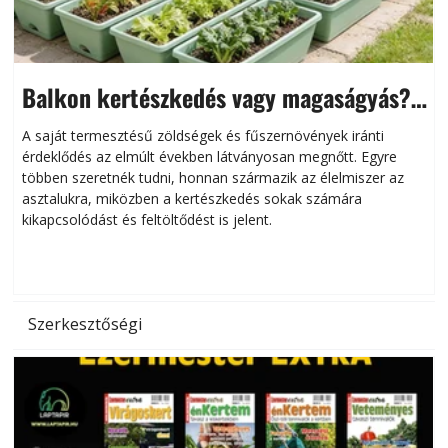
Balkon kertészkedés vagy magaságyás?
Helytakarékos kertészkedés
A saját termesztésű zöldségek és fűszernövények iránti
érdeklődés az elmúlt években látványosan megnőtt. Egyre
többen szeretnék tudni, honnan származik az élelmiszer az
l
asztalukra, miközben a kertészkedés sokak számára
kikapcsolódást és feltöltődést is jelent.
é
d
Szerkesztőségi