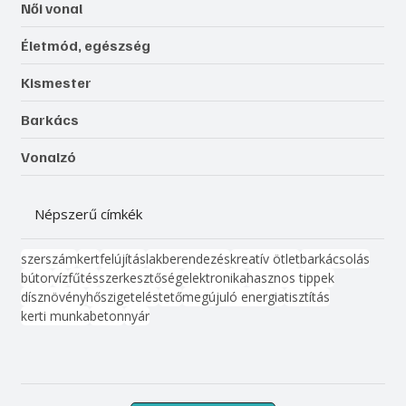
Női vonal
Életmód, egészség
Kismester
Barkács
Vonalzó
Népszerű címkék
szerszám
kert
felújítás
lakberendezés
kreatív ötlet
barkácsolás
bútor
víz
fűtés
szerkesztőség
elektronika
hasznos tippek
dísznövény
hőszigetelés
tető
megújuló energia
tisztítás
kerti munka
beton
nyár