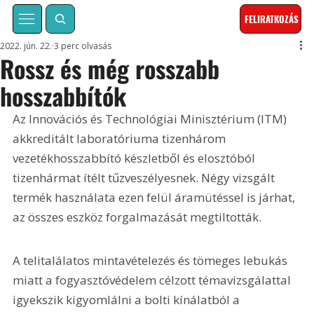
FELIRATKOZÁS
2022. jún. 22.
3 perc olvasás
Rossz és még rosszabb
hosszabbítók
Az Innovációs és Technológiai Minisztérium (ITM) 
akkreditált laboratóriuma tizenhárom 
vezetékhosszabbító készletből és elosztóból 
tizenhármat ítélt tűzveszélyesnek. Négy vizsgált 
termék használata ezen felül áramütéssel is járhat, 
az összes eszköz forgalmazását megtiltották.
A telitalálatos mintavételezés és tömeges lebukás 
miatt a fogyasztóvédelem célzott témavizsgálattal 
igyekszik kigyomlálni a bolti kínálatból a 