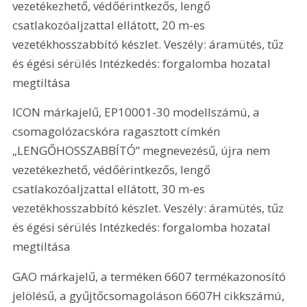
vezetékezhető, védőérintkezős, lengő 
csatlakozóaljzattal ellátott, 20 m-es 
vezetékhosszabbító készlet. Veszély: áramütés, tűz 
és égési sérülés Intézkedés: forgalomba hozatal 
megtiltása
ICON márkajelű, EP10001-30 modellszámú, a 
csomagolózacskóra ragasztott címkén 
„LENGŐHOSSZABBÍTÓ” megnevezésű, újra nem 
vezetékezhető, védőérintkezős, lengő 
csatlakozóaljzattal ellátott, 30 m-es 
vezetékhosszabbító készlet. Veszély: áramütés, tűz 
és égési sérülés Intézkedés: forgalomba hozatal 
megtiltása
GAO márkajelű, a terméken 6607 termékazonosító 
jelölésű, a gyűjtőcsomagoláson 6607H cikkszámú, 