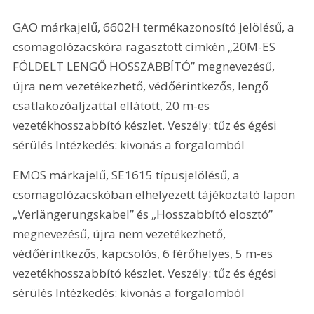
GAO márkajelű, 6602H termékazonosító jelölésű, a 
csomagolózacskóra ragasztott címkén „20M-ES 
FÖLDELT LENGŐ HOSSZABBÍTÓ” megnevezésű, 
újra nem vezetékezhető, védőérintkezős, lengő 
csatlakozóaljzattal ellátott, 20 m-es 
vezetékhosszabbító készlet. Veszély: tűz és égési 
sérülés Intézkedés: kivonás a forgalomból
EMOS márkajelű, SE1615 típusjelölésű, a 
csomagolózacskóban elhelyezett tájékoztató lapon 
„Verlängerungskabel” és „Hosszabbító elosztó” 
megnevezésű, újra nem vezetékezhető, 
védőérintkezős, kapcsolós, 6 férőhelyes, 5 m-es 
vezetékhosszabbító készlet. Veszély: tűz és égési 
sérülés Intézkedés: kivonás a forgalomból