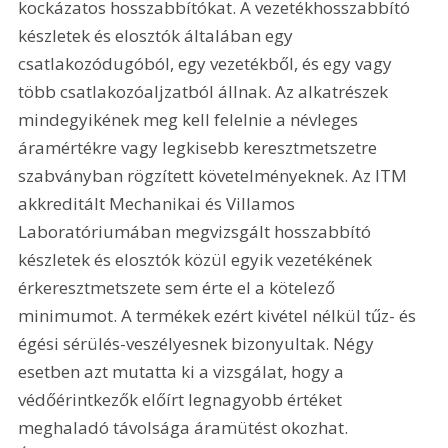
kockázatos hosszabbítókat. A vezetékhosszabbító 
készletek és elosztók általában egy 
csatlakozódugóból, egy vezetékből, és egy vagy 
több csatlakozóaljzatból állnak. Az alkatrészek 
mindegyikének meg kell felelnie a névleges 
áramértékre vagy legkisebb keresztmetszetre 
szabványban rögzített követelményeknek. Az ITM 
akkreditált Mechanikai és Villamos 
Laboratóriumában megvizsgált hosszabbító 
készletek és elosztók közül egyik vezetékének 
érkeresztmetszete sem érte el a kötelező 
minimumot. A termékek ezért kivétel nélkül tűz- és 
égési sérülés-veszélyesnek bizonyultak. Négy 
esetben azt mutatta ki a vizsgálat, hogy a 
védőérintkezők előírt legnagyobb értéket 
meghaladó távolsága áramütést okozhat. 