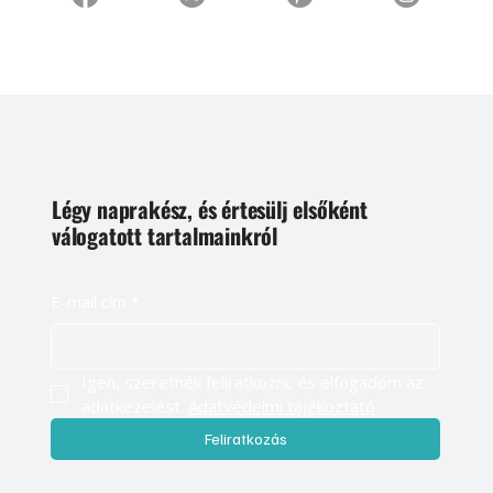
Légy naprakész, és értesülj elsőként
válogatott tartalmainkról
E-mail cím
*
Igen, szeretnék feliratkozni, és elfogadom az 
adatkezelést. 
Adatvédelmi tájékoztató
Feliratkozás