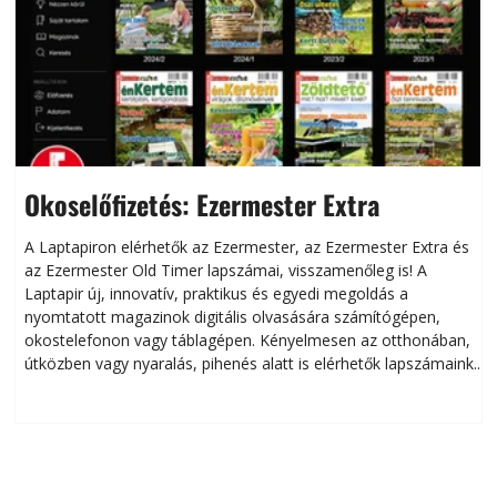
Okoselőfizetés: Ezermester Extra
A Laptapiron elérhetők az Ezermester, az Ezermester Extra és
az Ezermester Old Timer lapszámai, visszamenőleg is! A
Laptapir új, innovatív, praktikus és egyedi megoldás a
L
nyomtatott magazinok digitális olvasására számítógépen,
okostelefonon vagy táblagépen. Kényelmesen az otthonában,
útközben vagy nyaralás, pihenés alatt is elérhetők lapszámaink.
ú
Bárhol, bármikor, akár külföldön élve vagy dolgozva is
B
olvashatók az Ezermester lapszámai. A Laptapir kényelmes
megoldás, mert: – t