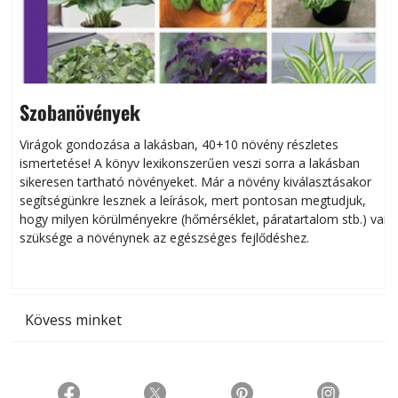
Szobanövények
Virágok gondozása a lakásban, 40+10 növény részletes
ismertetése! A könyv lexikonszerűen veszi sorra a lakásban
s
sikeresen tart­ha­tó növényeket. Már a növény kiválasztásakor
h
segítségünkre lesznek a leírások, mert pontosan megtudjuk,
k
hogy milyen körülményekre (hőmérséklet, páratartalom stb.) van
szüksége a növénynek az egészséges fejlődéshez.
t
Kövess minket