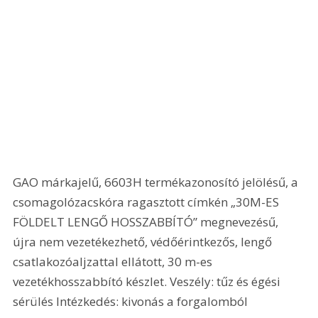
GAO márkajelű, 6603H termékazonosító jelölésű, a 
csomagolózacskóra ragasztott címkén „30M-ES 
FÖLDELT LENGŐ HOSSZABBÍTÓ” megnevezésű, 
újra nem vezetékezhető, védőérintkezős, lengő 
csatlakozóaljzattal ellátott, 30 m-es 
vezetékhosszabbító készlet. Veszély: tűz és égési 
sérülés Intézkedés: kivonás a forgalomból