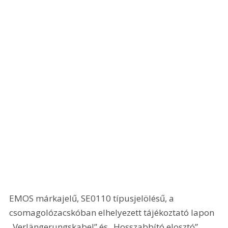
EMOS márkajelű, SE0110 típusjelölésű, a 
csomagolózacskóban elhelyezett tájékoztató lapon 
„Verlängerungskabel” és „Hosszabbító elosztó” 