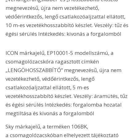
megnevezésű, újra nem vezetékezhető, 
védőérintkezős, lengő csatlakozóaljzattal ellátott, 
10 m-es vezetékhosszabbító készlet. Veszély: tűz és 
égési sérülés Intézkedés: kivonás a forgalomból
ICON márkajelű, EP10001-5 modellszámú, a 
csomagolózacskóra ragasztott címkén 
„LENGÖHOSSZABBÍTÓ” megnevezésű, újra nem 
vezetékezhető, védőérintkezős, lengő 
csatlakozóaljzattal ellátott, 5 m-es 
vezetékhosszabbító készlet. Veszély: áramütés, tűz 
és égési sérülés Intézkedés: forgalomba hozatal 
megtiltása és kivonás a forgalomból
Sky márkajelű, a terméken 106BK, 
a csomagolózacskóban elhelyezett tájékoztató 