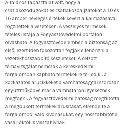
Általános tapasztalat volt, hogy a 
csatlakozódugókat és csatlakozóaljzatokat a 10 és 
16 amper névleges értékek kevert alkalmazásával 
rögzítették a vezetéken. A veszélyes termékek 
tételes listája a Fogyasztóvédelmi portálon 
olvasható. A fogyasztóvédelemben a biztonság az 
első, ezért idén fokozottan fogják ellenőrizni a 
vezetékhosszabbító készleteket. A célzott 
témavizsgálat nemcsak a kereskedelmi 
forgalomban kapható termékekre terjed ki, a 
kockázatos árucikkeket a vámhatósággal szorosan 
együttműködve már a vámhatáron igyekeznek 
megfogni. A fogyasztóvédelmi hatóság megtiltotta 
a megbukott termékek árusítását, elrendelte a 
forgalomból való kivonásukat, egy hosszabbítót a 
vásárlóktól is visszahívnak.