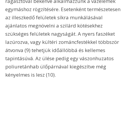
ragasztóval bekenve alkalmazzunk a vázelemek 
egymáshoz rögzítésére. Esetenként természetesen 
az illeszkedő felületek síkra munkálásával 
ajánlatos megnövelni a szilárd kötésekhez 
szükséges felületek nagyságát. A nyers faszéket 
lazúrozva, vagy kültéri zománcfestékkel többször 
átvonva (9) tehetjük időállóbbá és kellemes 
tapintásúvá. Az ülése pedig egy vászonhuzatos 
poliuretánhab ülőpárnával kiegészítve még 
kényelmes is lesz (10). 