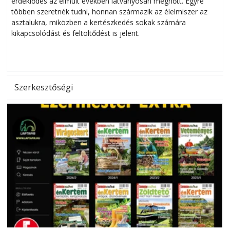
érdeklődés az elmúlt években látványosan megnőtt. Egyre
többen szeretnék tudni, honnan származik az élelmiszer az
l
asztalukra, miközben a kertészkedés sokak számára
kikapcsolódást és feltöltődést is jelent.
é
d
Szerkesztőségi