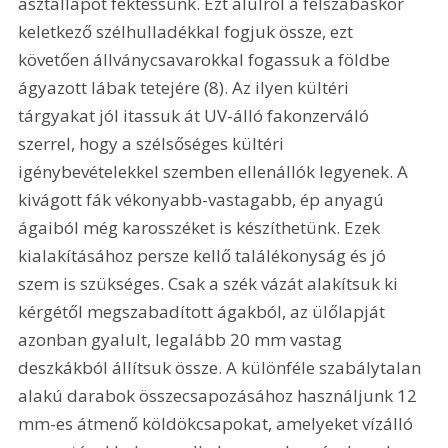
asztallapot fektessünk. Ezt alulról a felszabáskor 
keletkező szélhulladékkal fogjuk össze, ezt 
követően állványcsavarokkal fogassuk a földbe 
ágyazott lábak tetejére (8). Az ilyen kültéri 
tárgyakat jól itassuk át UV-álló fakonzerváló 
szerrel, hogy a szélsőséges kültéri 
igénybevételekkel szemben ellenállók legyenek. A 
kivágott fák vékonyabb-vastagabb, ép anyagú 
ágaiból még karosszéket is készíthetünk. Ezek 
kialakításához persze kellő találékonyság és jó 
szem is szükséges. Csak a szék vázát alakítsuk ki 
kérgétől megszabadított ágakból, az ülőlapját 
azonban gyalult, legalább 20 mm vastag 
deszkákból állítsuk össze. A különféle szabálytalan 
alakú darabok összecsapozásához használjunk 12 
mm-es átmenő köldökcsapokat, amelyeket vízálló 