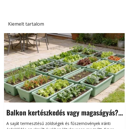
Kiemelt tartalom
Balkon kertészkedés vagy magaságyás?
Helytakarékos kertészkedés
A saját termesztésű zöldségek és fűszernövények iránti