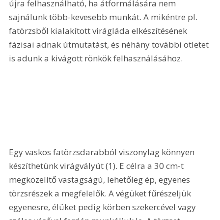
újra felhasználható, ha átformálására nem 
sajnálunk több-kevesebb munkát. A mikéntre pl. 
fatörzsből kialakított virágláda elkészítésének 
fázisai adnak útmutatást, és néhány további ötletet 
is adunk a kivágott rönkök felhasználásához. 
Egy vaskos fatörzsdarabból viszonylag könnyen 
készíthetünk virágvályút (1). E célra a 30 cm-t 
megközelítő vastagságú, lehetőleg ép, egyenes 
törzsrészek a megfelelők. A végüket fűrészeljük 
egyenesre, élüket pedig körben szekercével vagy 