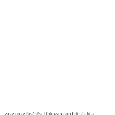
vagy nagy favésővel fokozatosan fejtsük ki a 