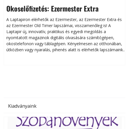
Okoselőfizetés: Ezermester Extra
A Laptapiron elérhetők az Ezermester, az Ezermester Extra és
az Ezermester Old Timer lapszámai, visszamenőleg is! A
Laptapir új, innovatív, praktikus és egyedi megoldás a
L
nyomtatott magazinok digitális olvasására számítógépen,
okostelefonon vagy táblagépen. Kényelmesen az otthonában,
útközben vagy nyaralás, pihenés alatt is elérhetők lapszámaink.
ú
Bárhol, bármikor, akár külföldön élve vagy dolgozva is
B
olvashatók az Ezermester lapszámai. A Laptapir kényelmes
megoldás, mert: – t
Kiadványaink