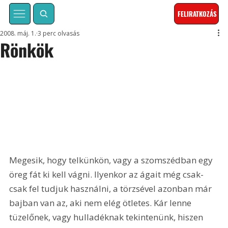
FELIRATKOZÁS
2008. máj. 1.
3 perc olvasás
Rönkök
Megesik, hogy telkünkön, vagy a szomszédban egy 
öreg fát ki kell vágni. Ilyenkor az ágait még csak-
csak fel tudjuk használni, a törzsével azonban már 
bajban van az, aki nem elég ötletes. Kár lenne 
tüzelőnek, vagy hulladéknak tekintenünk, hiszen 