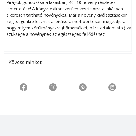
Virágok gondozása a lakásban, 40+10 növény részletes
ismertetése! A könyv lexikonszerűen veszi sorra a lakásban
s
sikeresen tart­ha­tó növényeket. Már a növény kiválasztásakor
h
segítségünkre lesznek a leírások, mert pontosan megtudjuk,
k
hogy milyen körülményekre (hőmérséklet, páratartalom stb.) van
szüksége a növénynek az egészséges fejlődéshez.
t
Kövess minket