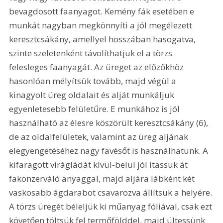
bevagdosott faanyagot. Kemény fák esetében e 
munkát nagyban megkönnyíti a jól megélezett 
keresztcsákány, amellyel hosszában hasogatva, 
szinte szeletenként távolíthatjuk el a törzs 
felesleges faanyagát. Az üreget az előzőkhöz 
hasonlóan mélyítsük tovább, majd végül a 
kinagyolt üreg oldalait és alját munkáljuk 
egyenletesebb felületűre. E munkához is jól 
használható az élesre köszörült keresztcsákány (6), 
de az oldalfelületek, valamint az üreg aljának 
elegyengetéséhez nagy favésőt is használhatunk. A 
kifaragott virágládát kívül-belül jól itassuk át 
fakonzerváló anyaggal, majd aljára lábként két 
vaskosabb ágdarabot csavarozva állítsuk a helyére. 
A törzs üregét béleljük ki műanyag fóliával, csak ezt 
követően töltsük fel termőfölddel, majd ültessünk 