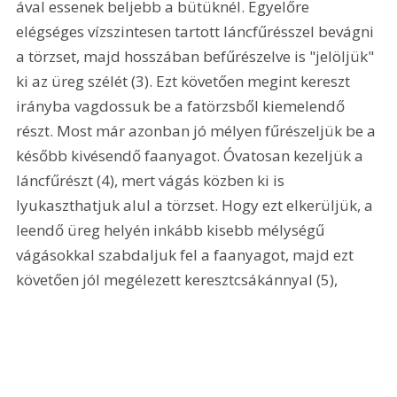
ával essenek beljebb a bütüknél. Egyelőre 
elégséges vízszintesen tartott láncfűrésszel bevágni 
a törzset, majd hosszában befűrészelve is "jelöljük" 
ki az üreg szélét (3). Ezt követően megint kereszt 
irányba vagdossuk be a fatörzsből kiemelendő 
részt. Most már azonban jó mélyen fűrészeljük be a 
később kivésendő faanyagot. Óvatosan kezeljük a 
láncfűrészt (4), mert vágás közben ki is 
lyukaszthatjuk alul a törzset. Hogy ezt elkerüljük, a 
leendő üreg helyén inkább kisebb mélységű 
vágásokkal szabdaljuk fel a faanyagot, majd ezt 
követően jól megélezett keresztcsákánnyal (5), 