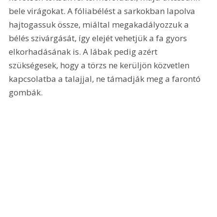
bele virágokat. A fóliabélést a sarkokban lapolva 
hajtogassuk össze, miáltal megakadályozzuk a 
bélés szivárgását, így elejét vehetjük a fa gyors 
elkorhadásának is. A lábak pedig azért 
szükségesek, hogy a törzs ne kerüljön közvetlen 
kapcsolatba a talajjal, ne támadják meg a farontó 
gombák. 