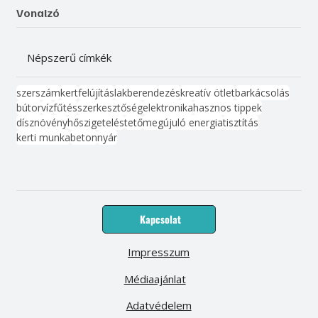
Vonalzó
Népszerű címkék
szerszám
kert
felújítás
lakberendezés
kreatív ötlet
barkácsolás
bútor
víz
fűtés
szerkesztőség
elektronika
hasznos tippek
dísznövény
hőszigetelés
tető
megújuló energia
tisztítás
kerti munka
beton
nyár
Kapcsolat
Impresszum
Médiaajánlat
Adatvédelem