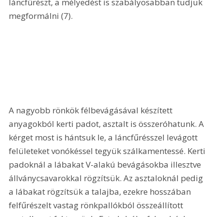
láncfűrészt, a mélyedést is szabályosabban tudjuk 
megformálni (7). 
A nagyobb rönkök félbevágásával készített 
anyagokból kerti padot, asztalt is összeróhatunk. A 
kérget most is hántsuk le, a láncfűrésszel levágott 
felületeket vonókéssel tegyük szálkamentessé. Kerti 
padoknál a lábakat V-alakú bevágásokba illesztve 
állványcsavarokkal rögzítsük. Az asztaloknál pedig 
a lábakat rögzítsük a talajba, ezekre hosszában 
felfűrészelt vastag rönkpallókból összeállított 