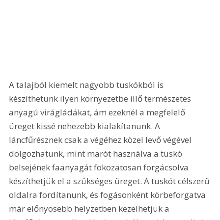
A talajból kiemelt nagyobb tuskókból is 
készíthetünk ilyen környezetbe illő természetes 
anyagú virágládákat, ám ezeknél a megfelelő 
üreget kissé nehezebb kialakítanunk. A 
láncfűrésznek csak a végéhez közel levő végével 
dolgozhatunk, mint marót használva a tuskó 
belsejének faanyagát fokozatosan forgácsolva 
készíthetjük el a szükséges üreget. A tuskót célszerű 
oldalra fordítanunk, és fogásonként körbeforgatva 
már előnyösebb helyzetben kezelhetjük a 