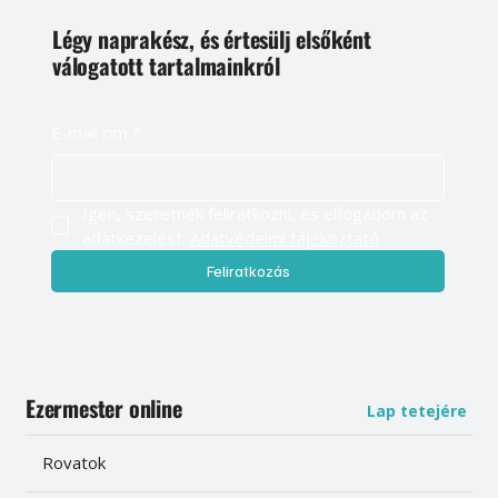
Légy naprakész, és értesülj elsőként
válogatott tartalmainkról
E-mail cím
*
Igen, szeretnék feliratkozni, és elfogadom az 
adatkezelést. 
Adatvédelmi tájékoztató
Feliratkozás
Ezermester online
Lap tetejére
Rovatok