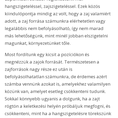
hangszigeteléssel, zajszigeteléssel. Ezek közös 
kiindulópontja mindig az volt, hogy a zaj valamiért 
adott, a zaj forrása számunkra elérhetetlen vagy 
legalábbis nem befolyásolható, így nem marad 
más lehetőségünk, mint minél jobban elszigetelni 
magunkat, környezetünket tőle. 
Most fordítunk egy kicsit a pozíciókon és 
megnézzük a zajok forrását. Természetesen a 
zajforrások nagy része ez után is 
befolyásolhatatlan számunkra, de érdemes azért 
számba vennünk azokat is, amelyekhez valamilyen 
közünk van, amelyet esetleg csökkenteni tudunk. 
Sokkal könnyebb ugyanis a dolgunk, ha a zajt 
rögtön a keletkezési helyén próbáljuk megfogni, és 
csökkenteni, mint ha a hangszigetelésre törekszünk 