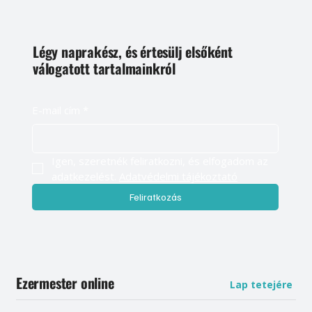
Légy naprakész, és értesülj elsőként
válogatott tartalmainkról
E-mail cím
*
Igen, szeretnék feliratkozni, és elfogadom az 
adatkezelést. 
Adatvédelmi tájékoztató
Feliratkozás
Ezermester online
Lap tetejére