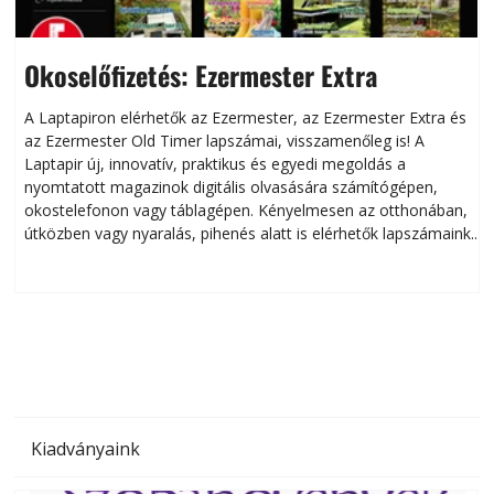
Okoselőfizetés: Ezermester Extra
A Laptapiron elérhetők az Ezermester, az Ezermester Extra és
az Ezermester Old Timer lapszámai, visszamenőleg is! A
Laptapir új, innovatív, praktikus és egyedi megoldás a
L
nyomtatott magazinok digitális olvasására számítógépen,
okostelefonon vagy táblagépen. Kényelmesen az otthonában,
útközben vagy nyaralás, pihenés alatt is elérhetők lapszámaink.
ú
Bárhol, bármikor, akár külföldön élve vagy dolgozva is
B
olvashatók az Ezermester lapszámai. A Laptapir kényelmes
megoldás, mert: – t
Kiadványaink