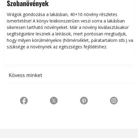
Szobanövények
Virágok gondozása a lakásban, 40+10 növény részletes
ismertetése! A könyv lexikonszerűen veszi sorra a lakásban
s
sikeresen tart­ha­tó növényeket. Már a növény kiválasztásakor
h
segítségünkre lesznek a leírások, mert pontosan megtudjuk,
k
hogy milyen körülményekre (hőmérséklet, páratartalom stb.) van
szüksége a növénynek az egészséges fejlődéshez.
t
Kövess minket