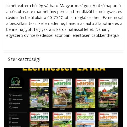
megóvhatjuk autónkat a nyári károktól
Ismét extrém hőség várható Magyarországon. A tűző napon álló
autók utastere már néhány perc alatt rendkívül felmelegszik, és
rövid időn belül akár a 60-70 °C-ot is megközelítheti. Ez nemcsak
n
a beszállást teszi kellemetlenné, hanem az autó állapotára és a
benne hagyott tárgyakra is káros hatással lehet. Néhány
egyszerű óvintézkedéssel azonban jelentősen csökkenthetjük a
hőség káros hatásait.
l
Szerkesztőségi