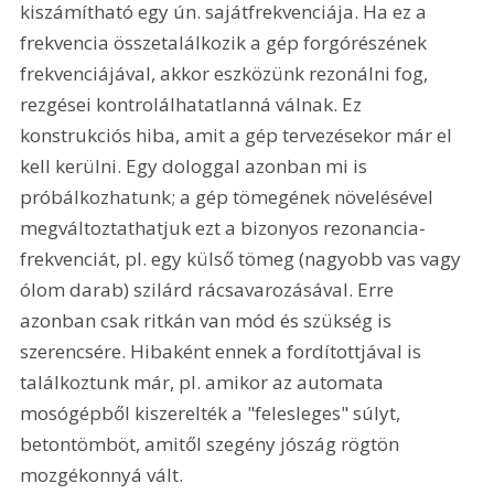
kiszámítható egy ún. sajátfrekvenciája. Ha ez a 
frekvencia összetalálkozik a gép forgórészének 
frekvenciájával, akkor eszközünk rezonálni fog, 
rezgései kontrolálhatatlanná válnak. Ez 
konstrukciós hiba, amit a gép tervezésekor már el 
kell kerülni. Egy dologgal azonban mi is 
próbálkozhatunk; a gép tömegének növelésével 
megváltoztathatjuk ezt a bizonyos rezonancia-
frekvenciát, pl. egy külső tömeg (nagyobb vas vagy 
ólom darab) szilárd rácsavarozásával. Erre 
azonban csak ritkán van mód és szükség is 
szerencsére. Hibaként ennek a fordítottjával is 
találkoztunk már, pl. amikor az automata 
mosógépből kiszerelték a "felesleges" súlyt, 
betontömböt, amitől szegény jószág rögtön 
mozgékonnyá vált.