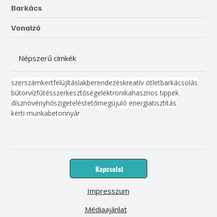
Barkács
Vonalzó
Népszerű címkék
szerszám
kert
felújítás
lakberendezés
kreatív ötlet
barkácsolás
bútor
víz
fűtés
szerkesztőség
elektronika
hasznos tippek
dísznövény
hőszigetelés
tető
megújuló energia
tisztítás
kerti munka
beton
nyár
Kapcsolat
Impresszum
Médiaajánlat