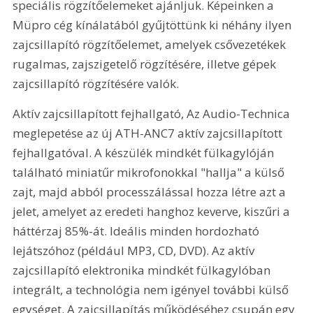
speciális rögzítőelemeket ajánljuk. Képeinken a 
Müpro cég kínálatából gyűjtöttünk ki néhány ilyen 
zajcsillapító rögzítőelemet, amelyek csővezetékek 
rugalmas, zajszigetelő rögzítésére, illetve gépek 
zajcsillapító rögzítésére valók.
Aktív zajcsillapított fejhallgató, Az Audio-Technica 
meglepetése az új ATH-ANC7 aktív zajcsillapított 
fejhallgatóval. A készülék mindkét fülkagylóján 
található miniatűr mikrofonokkal "hallja" a külső 
zajt, majd abból processzálással hozza létre azt a 
jelet, amelyet az eredeti hanghoz keverve, kiszűri a 
háttérzaj 85%-át. Ideális minden hordozható 
lejátszóhoz (például MP3, CD, DVD). Az aktív 
zajcsillapító elektronika mindkét fülkagylóban 
integrált, a technológia nem igényel további külső 
egységet. A zajcsillapítás működéséhez csupán egy 