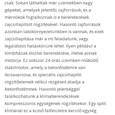
csak. Sokan láthattak már üzemekben nagy 
gépeket, amelyek jelentős zajforrások, és a 
mérnökök foglalkoznak is e berendezések 
zajcsillapított rögzítésével. Hasonló zajforrások 
azonban lakókörnyezetünkben is vannak, és ezek 
zajcsillapítása már a mi feladatunk, vagy 
legalábbis hatáskörünk lehet. Ilyen például a 
tömbházak elszívó berendezése, illetve annak 
motorja. Ez sokszor 24 órás üzemben működő 
stabilmotor, amely a betonfödémre van 
lecsavarozva, és speciális zajcsillapító 
rögzítőelemek nélkül rezgéseit átadja a 
betonfödémnek. Hasonló jelenséggel 
találkozhatunk a klímaberendezések 
kompresszoros egységének rögzítésekor. Egy split 
klímánál ez a külső falfelületre kerülő egység 