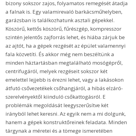
bizony sokszor zajos, folyamatos remegését átadja 
a falnak is. Egy valamirevaló barkácsműhelyben, 
garázsban is találkozhatunk asztali gépekkel. 
Köszörű, kettős köszörű, fűrészgép, kompresszor 
szintén jelentős zajforrás lehet, és hiába zárjuk be 
az ajtót, ha a gépek rezgését az épület valamennyi 
fala közvetíti. És akkor még nem beszéltünk a 
minden háztartásban megtalálható mosógépről, 
centrifugáról, melyek rezgéseit sokszor két 
emelettel lejjebb is érezni lehet, vagy a lakásokon 
átfutó csővezetékek csőhangjáról, a hibás elzáró-
szerelvényektől kiinduló csőkattogásról. E 
problémák megoldását leegyszerűsítve két 
irányból lehet keresni. Az egyik nem a mi dolgunk, 
hanem a gépek konstruktőreinek feladata. Minden 
tárgynak a méretei és a tömege ismeretében 