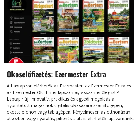
Okoselőfizetés: Ezermester Extra
A Laptapiron elérhetők az Ezermester, az Ezermester Extra és
az Ezermester Old Timer lapszámai, visszamenőleg is! A
Laptapir új, innovatív, praktikus és egyedi megoldás a
L
nyomtatott magazinok digitális olvasására számítógépen,
okostelefonon vagy táblagépen. Kényelmesen az otthonában,
útközben vagy nyaralás, pihenés alatt is elérhetők lapszámaink.
ú
Bárhol, bármikor, akár külföldön élve vagy dolgozva is
B
olvashatók az Ezermester lapszámai. A Laptapir kényelmes
megoldás, mert: – t