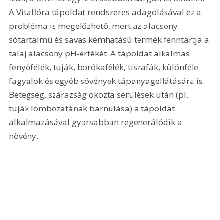
A Vitaflóra tápoldat rendszeres adagolásával ez a 
probléma is megelőzhető, mert az alacsony 
sótartalmú és savas kémhatású termék fenntartja a 
talaj alacsony pH-értékét. A tápoldat alkalmas 
fenyőfélék, tuják, borókafélék, tiszafák, különféle 
fagyalok és egyéb sövények tápanyagellátására is. 
Betegség, szárazság okozta sérülések után (pl. 
tuják lombozatának barnulása) a tápoldat 
alkalmazásával gyorsabban regenerálódik a 
növény.