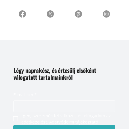
Légy naprakész, és értesülj elsőként
válogatott tartalmainkról
E-mail cím
*
Igen, szeretnék feliratkozni, és elfogadom az 
adatkezelést. 
Adatvédelmi tájékoztató