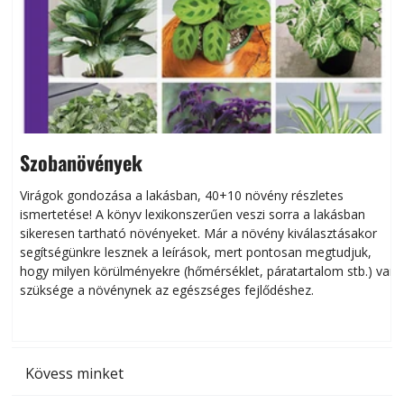
Szobanövények
Virágok gondozása a lakásban, 40+10 növény részletes
ismertetése! A könyv lexikonszerűen veszi sorra a lakásban
s
sikeresen tart­ha­tó növényeket. Már a növény kiválasztásakor
h
segítségünkre lesznek a leírások, mert pontosan megtudjuk,
k
hogy milyen körülményekre (hőmérséklet, páratartalom stb.) van
szüksége a növénynek az egészséges fejlődéshez.
t
Kövess minket