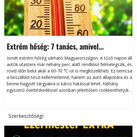
Extrém hőség: 7 tanács, amivel
megóvhatjuk autónkat a nyári károktól
Ismét extrém hőség várható Magyarországon. A tűző napon álló
autók utastere már néhány perc alatt rendkívül felmelegszik, és
rövid időn belül akár a 60-70 °C-ot is megközelítheti. Ez nemcsak
n
a beszállást teszi kellemetlenné, hanem az autó állapotára és a
benne hagyott tárgyakra is káros hatással lehet. Néhány
egyszerű óvintézkedéssel azonban jelentősen csökkenthetjük a
hőség káros hatásait.
l
Szerkesztőségi