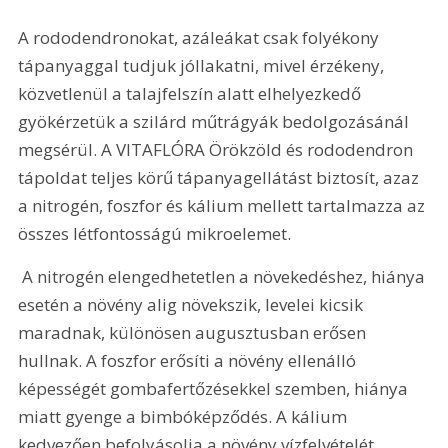
A rododendronokat, azáleákat csak folyékony 
tápanyaggal tudjuk jóllakatni, mivel érzékeny, 
közvetlenül a talajfelszín alatt elhelyezkedő 
gyökérzetük a szilárd műtrágyák bedolgozásánál 
megsérül. A VITAFLÓRA Örökzöld és rododendron 
tápoldat teljes körű tápanyagellátást biztosít, azaz 
a nitrogén, foszfor és kálium mellett tartalmazza az 
összes létfontosságú mikroelemet.
 A nitrogén elengedhetetlen a növekedéshez, hiánya 
esetén a növény alig növekszik, levelei kicsik 
maradnak, különösen augusztusban erősen 
hullnak. A foszfor erősíti a növény ellenálló 
képességét gombafertőzésekkel szemben, hiánya 
miatt gyenge a bimbóképződés. A kálium 
kedvezően befolyásolja a növény vízfelvételét, 