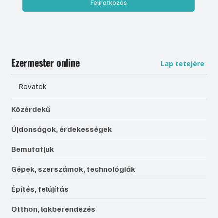
Feliratkozás
Ezermester online
Lap tetejére
Rovatok
Közérdekű
Újdonságok, érdekességek
Bemutatjuk
Gépek, szerszámok, technológiák
Építés, felújítás
Otthon, lakberendezés