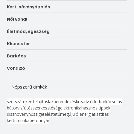
Kert, növényápolás
Női vonal
Életmód, egészség
Kismester
Barkács
Vonalzó
Népszerű címkék
szerszám
kert
felújítás
lakberendezés
kreatív ötlet
barkácsolás
bútor
víz
fűtés
szerkesztőség
elektronika
hasznos tippek
dísznövény
hőszigetelés
tető
megújuló energia
tisztítás
kerti munka
beton
nyár