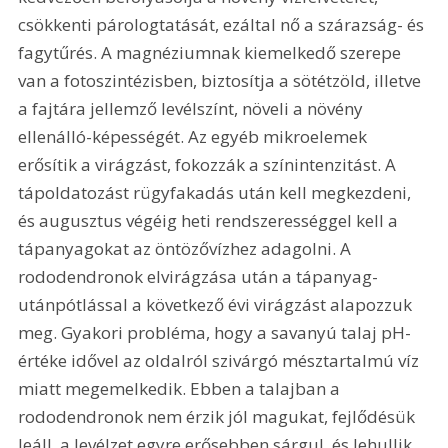
csökkenti párologtatását, ezáltal nő a szárazság- és 
fagytűrés. A magnéziumnak kiemelkedő szerepe 
van a fotoszintézisben, biztosítja a sötétzöld, illetve 
a fajtára jellemző levélszínt, növeli a növény 
ellenálló-képességét. Az egyéb mikroelemek 
erősítik a virágzást, fokozzák a színintenzitást. A 
tápoldatozást rügyfakadás után kell megkezdeni, 
és augusztus végéig heti rendszerességgel kell a 
tápanyagokat az öntözővízhez adagolni. A 
rododendronok elvirágzása után a tápanyag-
utánpótlással a következő évi virágzást alapozzuk 
meg. Gyakori probléma, hogy a savanyú talaj pH-
értéke idővel az oldalról szivárgó mésztartalmú víz 
miatt megemelkedik. Ebben a talajban a 
rododendronok nem érzik jól magukat, fejlődésük 
leáll, a levélzet egyre erősebben sárgul, és lehullik. 