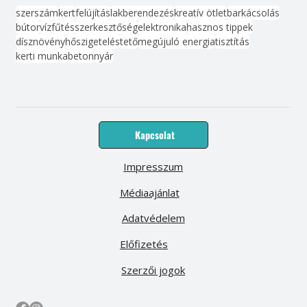
szerszám
kert
felújítás
lakberendezés
kreatív ötlet
barkácsolás
bútor
víz
fűtés
szerkesztőség
elektronika
hasznos tippek
dísznövény
hőszigetelés
tető
megújuló energia
tisztítás
kerti munka
beton
nyár
Kapcsolat
Impresszum
Médiaajánlat
Adatvédelem
Előfizetés
Szerzői jogok