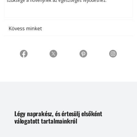
szüksége a növénynek az egészséges fejlődéshez.
t
Kövess minket
Légy naprakész, és értesülj elsőként
válogatott tartalmainkról