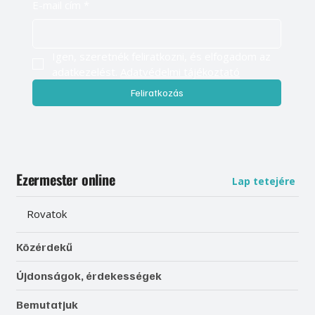
E-mail cím
*
Igen, szeretnék feliratkozni, és elfogadom az 
adatkezelést. 
Adatvédelmi tájékoztató
Feliratkozás
Ezermester online
Lap tetejére
Rovatok
Közérdekű
Újdonságok, érdekességek
Bemutatjuk