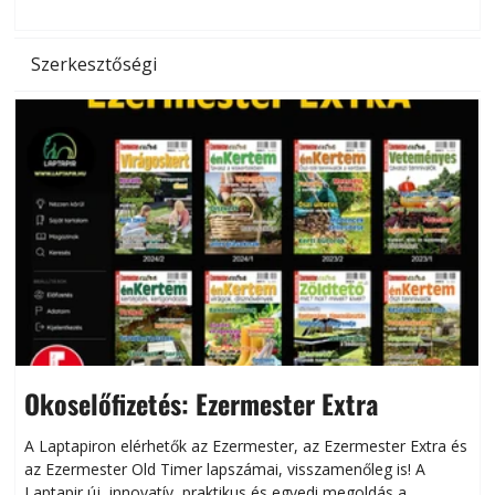
l
Szerkesztőségi
Okoselőfizetés: Ezermester Extra
A Laptapiron elérhetők az Ezermester, az Ezermester Extra és
az Ezermester Old Timer lapszámai, visszamenőleg is! A
Laptapir új, innovatív, praktikus és egyedi megoldás a
L