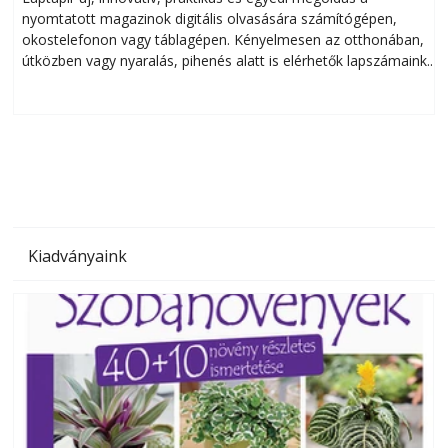
nyomtatott magazinok digitális olvasására számítógépen,
okostelefonon vagy táblagépen. Kényelmesen az otthonában,
útközben vagy nyaralás, pihenés alatt is elérhetők lapszámaink.
ú
Bárhol, bármikor, akár külföldön élve vagy dolgozva is
B
olvashatók az Ezermester lapszámai. A Laptapir kényelmes
megoldás, mert: – t
Kiadványaink