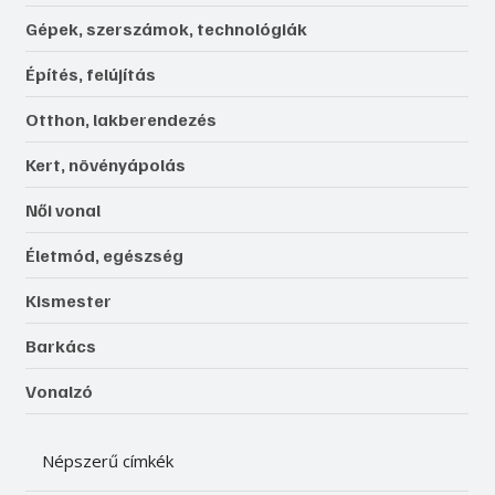
Gépek, szerszámok, technológiák
Építés, felújítás
Otthon, lakberendezés
Kert, növényápolás
Női vonal
Életmód, egészség
Kismester
Barkács
Vonalzó
Népszerű címkék