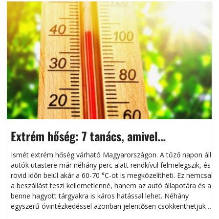
Extrém hőség: 7 tanács, amivel
megóvhatjuk autónkat a nyári károktól
Ismét extrém hőség várható Magyarországon. A tűző napon álló
autók utastere már néhány perc alatt rendkívül felmelegszik, és
rövid időn belül akár a 60-70 °C-ot is megközelítheti. Ez nemcsak
n
a beszállást teszi kellemetlenné, hanem az autó állapotára és a
benne hagyott tárgyakra is káros hatással lehet. Néhány
egyszerű óvintézkedéssel azonban jelentősen csökkenthetjük a
hőség káros hatásait.