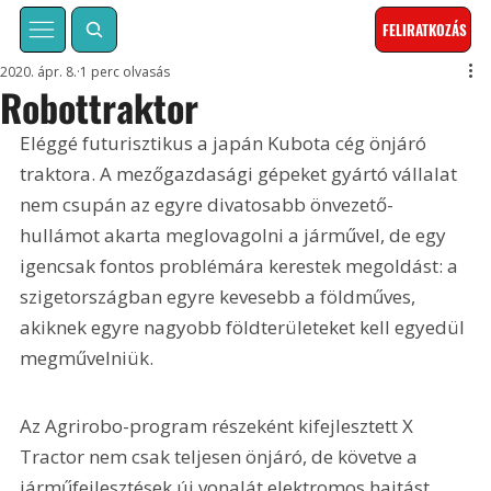
FELIRATKOZÁS
2020. ápr. 8.
1 perc olvasás
Robottraktor
Eléggé futurisztikus a japán Kubota cég önjáró 
traktora. A mezőgazdasági gépeket gyártó vállalat 
nem csupán az egyre divatosabb önvezető-
hullámot akarta meglovagolni a járművel, de egy 
igencsak fontos problémára kerestek megoldást: a 
szigetországban egyre kevesebb a földműves, 
akiknek egyre nagyobb földterületeket kell egyedül 
megművelniük.
Az Agrirobo-program részeként kifejlesztett X 
Tractor nem csak teljesen önjáró, de követve a 
járműfejlesztések új vonalát elektromos hajtást 