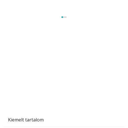
Sci-fibe illő repülő
Kiemelt tartalom