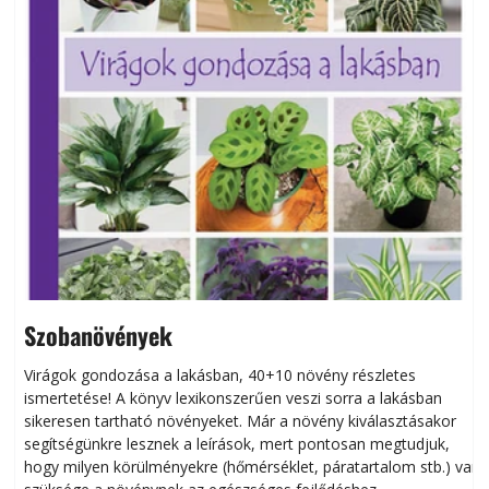
Szobanövények
Virágok gondozása a lakásban, 40+10 növény részletes
ismertetése! A könyv lexikonszerűen veszi sorra a lakásban
s
sikeresen tart­ha­tó növényeket. Már a növény kiválasztásakor
h
segítségünkre lesznek a leírások, mert pontosan megtudjuk,
k
hogy milyen körülményekre (hőmérséklet, páratartalom stb.) van