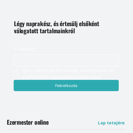
Légy naprakész, és értesülj elsőként
válogatott tartalmainkról
E-mail cím
*
Igen, szeretnék feliratkozni, és elfogadom az 
adatkezelést. 
Adatvédelmi tájékoztató
Feliratkozás
Ezermester online
Lap tetejére