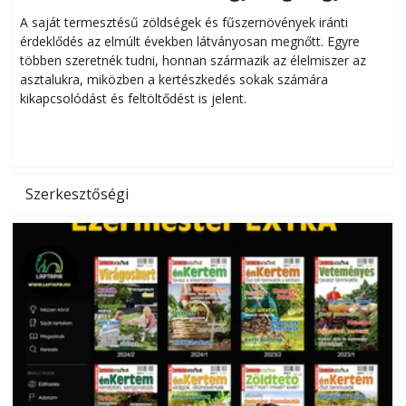
Helytakarékos kertészkedés
A saját termesztésű zöldségek és fűszernövények iránti
érdeklődés az elmúlt években látványosan megnőtt. Egyre
többen szeretnék tudni, honnan származik az élelmiszer az
l
asztalukra, miközben a kertészkedés sokak számára
kikapcsolódást és feltöltődést is jelent.
é
d
Szerkesztőségi