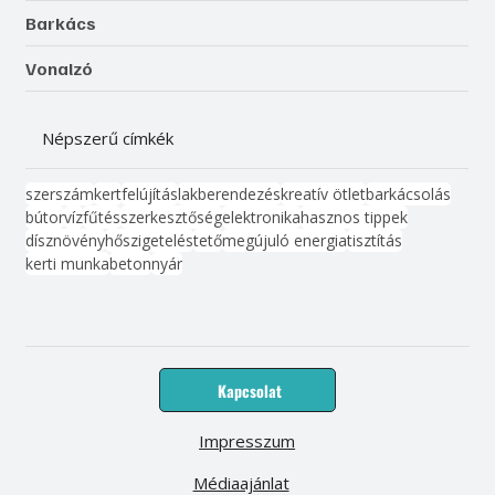
Barkács
Vonalzó
Népszerű címkék
szerszám
kert
felújítás
lakberendezés
kreatív ötlet
barkácsolás
bútor
víz
fűtés
szerkesztőség
elektronika
hasznos tippek
dísznövény
hőszigetelés
tető
megújuló energia
tisztítás
kerti munka
beton
nyár
Kapcsolat
Impresszum
Médiaajánlat