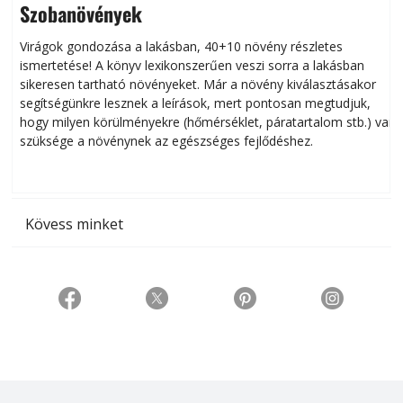
Szobanövények
Virágok gondozása a lakásban, 40+10 növény részletes
ismertetése! A könyv lexikonszerűen veszi sorra a lakásban
s
sikeresen tart­ha­tó növényeket. Már a növény kiválasztásakor
h
segítségünkre lesznek a leírások, mert pontosan megtudjuk,
k
hogy milyen körülményekre (hőmérséklet, páratartalom stb.) van
szüksége a növénynek az egészséges fejlődéshez.
t
Kövess minket