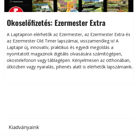
Okoselőfizetés: Ezermester Extra
A Laptapiron elérhetők az Ezermester, az Ezermester Extra és
az Ezermester Old Timer lapszámai, visszamenőleg is! A
Laptapir új, innovatív, praktikus és egyedi megoldás a
L
nyomtatott magazinok digitális olvasására számítógépen,
okostelefonon vagy táblagépen. Kényelmesen az otthonában,
útközben vagy nyaralás, pihenés alatt is elérhetők lapszámaink.
ú
Bárhol, bármikor, akár külföldön élve vagy dolgozva is
B
olvashatók az Ezermester lapszámai. A Laptapir kényelmes
megoldás, mert: – t
Kiadványaink