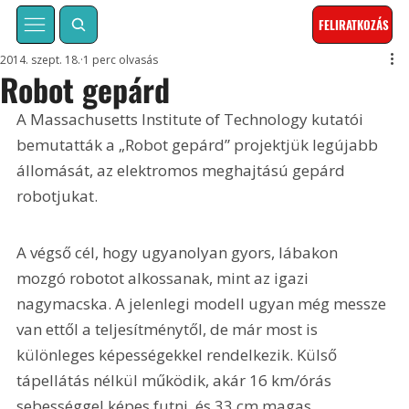
FELIRATKOZÁS
2014. szept. 18.
1 perc olvasás
Robot gepárd
A Massachusetts Institute of Technology kutatói 
bemutatták a „Robot gepárd” projektjük legújabb 
állomását, az elektromos meghajtású gepárd 
robotjukat.
A végső cél, hogy ugyanolyan gyors, lábakon 
mozgó robotot alkossanak, mint az igazi 
nagymacska. A jelenlegi modell ugyan még messze 
van ettől a teljesítménytől, de már most is 
különleges képességekkel rendelkezik. Külső 
tápellátás nélkül működik, akár 16 km/órás 
sebességgel képes futni, és 33 cm magas 