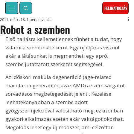
FELIRATKOZÁS
2011. márc. 18.
1 perc olvasás
Robot a szemben
Első hallásra kellemetlennek tűnhet a tudat, hogy 
valami a szemünkbe kerül. Egy új eljárás viszont 
akár a látásunkat is megmentheti egy apró, 
szembe jutattatott szerkezet segítségével.
Az időskori makula degeneráció (age-related 
macular degeneration, azaz AMD) a szem sárgafolt 
sorvadásos megbetegedését jelenti. Kezelése 
leghatékonyabban a szembe adott 
gyógyszerinjekcióval valósítható meg, ez azonban 
gyakori alkalmazás esetén akár vakságot okozhat. 
Megoldás lehet egy új módszer, ami célzottan 