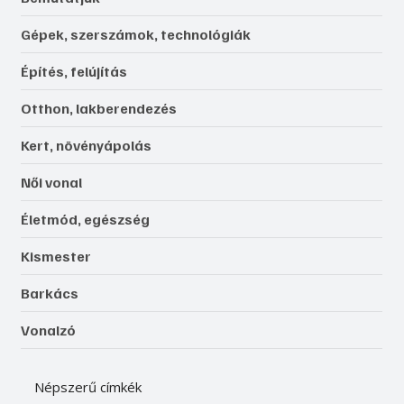
Gépek, szerszámok, technológiák
Építés, felújítás
Otthon, lakberendezés
Kert, növényápolás
Női vonal
Életmód, egészség
Kismester
Barkács
Vonalzó
Népszerű címkék