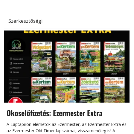
d
Szerkesztőségi
Okoselőfizetés: Ezermester Extra
A Laptapiron elérhetők az Ezermester, az Ezermester Extra és
az Ezermester Old Timer lapszámai, visszamenőleg is! A