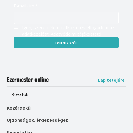
E-mail cím
*
Igen, szeretnék feliratkozni, és elfogadom az 
adatkezelést. 
Adatvédelmi tájékoztató
Feliratkozás
Ezermester online
Lap tetejére
Rovatok
Közérdekű
Újdonságok, érdekességek
Bemutatjuk