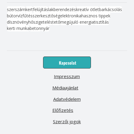
szerszám
kert
felújítás
lakberendezés
kreatív ötlet
barkácsolás
bútor
víz
fűtés
szerkesztőség
elektronika
hasznos tippek
dísznövény
hőszigetelés
tető
megújuló energia
tisztítás
kerti munka
beton
nyár
Kapcsolat
Impresszum
Médiaajánlat
Adatvédelem
Előfizetés
Szerzői jogok