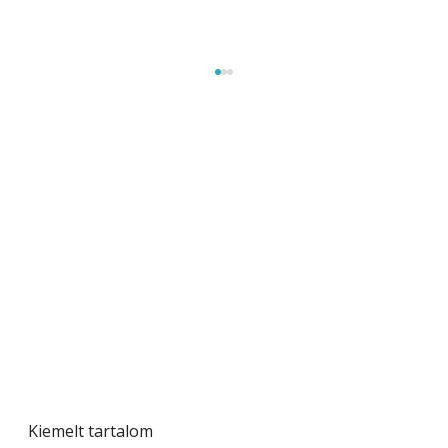
Széndioxid temető az Északi-tengeren
Kiemelt tartalom