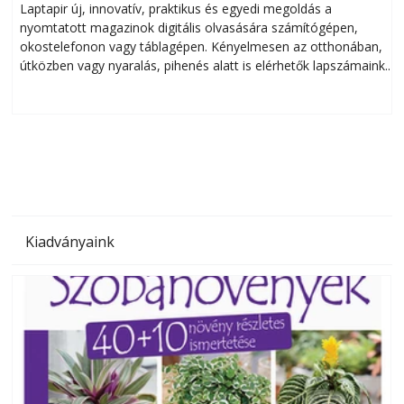
Laptapir új, innovatív, praktikus és egyedi megoldás a
L
nyomtatott magazinok digitális olvasására számítógépen,
okostelefonon vagy táblagépen. Kényelmesen az otthonában,
útközben vagy nyaralás, pihenés alatt is elérhetők lapszámaink.
ú
Bárhol, bármikor, akár külföldön élve vagy dolgozva is
B
olvashatók az Ezermester lapszámai. A Laptapir kényelmes
megoldás, mert: – t
Kiadványaink