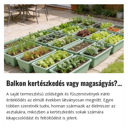
Balkon kertészkedés vagy magaságyás?
Helytakarékos kertészkedés
A saját termesztésű zöldségek és fűszernövények iránti
érdeklődés az elmúlt években látványosan megnőtt. Egyre
többen szeretnék tudni, honnan származik az élelmiszer az
l
asztalukra, miközben a kertészkedés sokak számára
kikapcsolódást és feltöltődést is jelent.
é