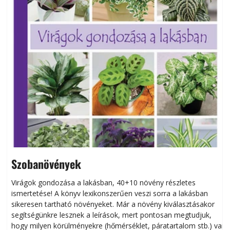
Szobanövények
Virágok gondozása a lakásban, 40+10 növény részletes
ismertetése! A könyv lexikonszerűen veszi sorra a lakásban
s
sikeresen tart­ha­tó növényeket. Már a növény kiválasztásakor
h
segítségünkre lesznek a leírások, mert pontosan megtudjuk,
k
hogy milyen körülményekre (hőmérséklet, páratartalom stb.) van