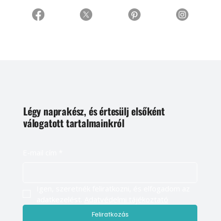
Légy naprakész, és értesülj elsőként
válogatott tartalmainkról
E-mail cím
*
Igen, szeretnék feliratkozni, és elfogadom az 
adatkezelést. 
Adatvédelmi tájékoztató
Feliratkozás