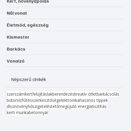
Kert, növényápolás
Női vonal
Életmód, egészség
Kismester
Barkács
Vonalzó
Népszerű címkék
szerszám
kert
felújítás
lakberendezés
kreatív ötlet
barkácsolás
bútor
víz
fűtés
szerkesztőség
elektronika
hasznos tippek
dísznövény
hőszigetelés
tető
megújuló energia
tisztítás
kerti munka
beton
nyár