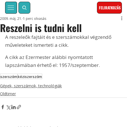
FELIRATKOZÁS
2009. máj. 21.
1 perc olvasás
Reszelni is tudni kell
A reszeleők fajtáit és e szerszámokkal végzendő 
műveleteket ismerteti a cikk. 
A cikk az Ezermester alábbi nyomtatott 
lapszámában érhető el: 1957/szeptember.
szerszám
kéziszerszám
Gépek, szerszámok, technológiák
Oldtimer