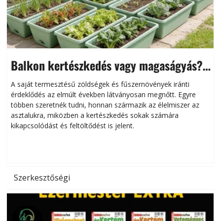
Balkon kertészkedés vagy magaságyás?
Helytakarékos kertészkedés
A saját termesztésű zöldségek és fűszernövények iránti
érdeklődés az elmúlt években látványosan megnőtt. Egyre
többen szeretnék tudni, honnan származik az élelmiszer az
l
asztalukra, miközben a kertészkedés sokak számára
kikapcsolódást és feltöltődést is jelent.
é
d
Szerkesztőségi