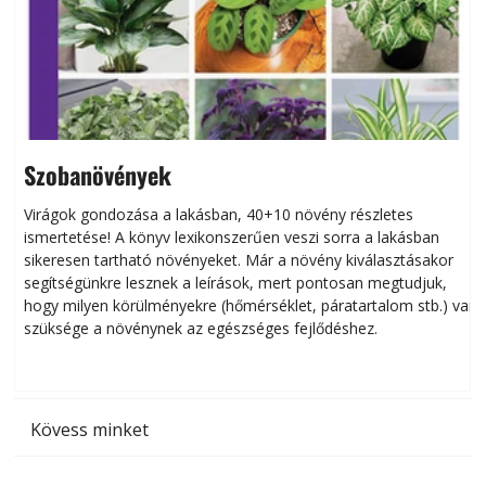
Szobanövények
Virágok gondozása a lakásban, 40+10 növény részletes
ismertetése! A könyv lexikonszerűen veszi sorra a lakásban
s
sikeresen tart­ha­tó növényeket. Már a növény kiválasztásakor
h
segítségünkre lesznek a leírások, mert pontosan megtudjuk,
k
hogy milyen körülményekre (hőmérséklet, páratartalom stb.) van
szüksége a növénynek az egészséges fejlődéshez.
t
Kövess minket