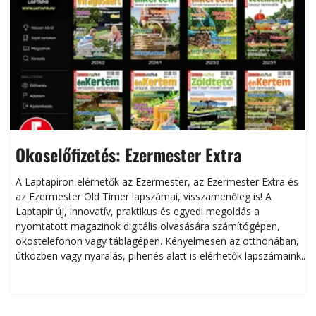
Okoselőfizetés: Ezermester Extra
A Laptapiron elérhetők az Ezermester, az Ezermester Extra és
az Ezermester Old Timer lapszámai, visszamenőleg is! A
Laptapir új, innovatív, praktikus és egyedi megoldás a
L
nyomtatott magazinok digitális olvasására számítógépen,
okostelefonon vagy táblagépen. Kényelmesen az otthonában,
útközben vagy nyaralás, pihenés alatt is elérhetők lapszámaink.
ú
Bárhol, bármikor, akár külföldön élve vagy dolgozva is
B
olvashatók az Ezermester lapszámai. A Laptapir kényelmes
megoldás, mert: – t