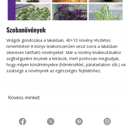
Szobanövények
Virágok gondozása a lakásban, 40+10 növény részletes
ismertetése! A könyv lexikonszerűen veszi sorra a lakásban
s
sikeresen tart­ha­tó növényeket. Már a növény kiválasztásakor
h
segítségünkre lesznek a leírások, mert pontosan megtudjuk,
k
hogy milyen körülményekre (hőmérséklet, páratartalom stb.) van
szüksége a növénynek az egészséges fejlődéshez.
t
Kövess minket