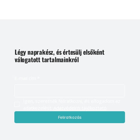
Légy naprakész, és értesülj elsőként
válogatott tartalmainkról
E-mail cím
*
Igen, szeretnék feliratkozni, és elfogadom az 
adatkezelést. 
Adatvédelmi tájékoztató
Feliratkozás