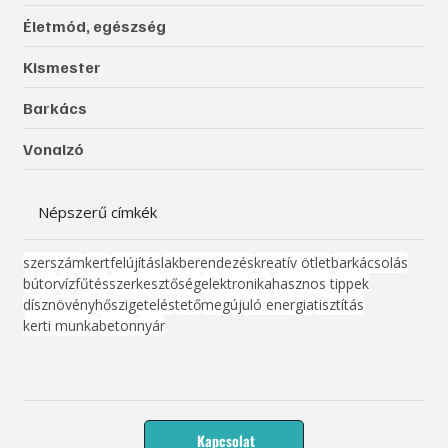
Életmód, egészség
Kismester
Barkács
Vonalzó
Népszerű címkék
szerszám
kert
felújítás
lakberendezés
kreatív ötlet
barkácsolás
bútor
víz
fűtés
szerkesztőség
elektronika
hasznos tippek
dísznövény
hőszigetelés
tető
megújuló energia
tisztítás
kerti munka
beton
nyár
Kapcsolat