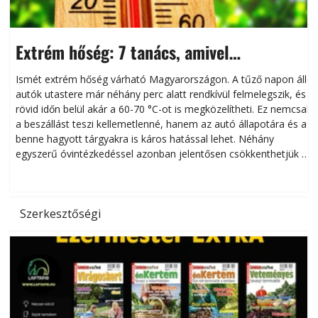
Extrém hőség: 7 tanács, amivel
megóvhatjuk autónkat a nyári károktól
Ismét extrém hőség várható Magyarországon. A tűző napon álló
autók utastere már néhány perc alatt rendkívül felmelegszik, és
rövid időn belül akár a 60-70 °C-ot is megközelítheti. Ez nemcsak
n
a beszállást teszi kellemetlenné, hanem az autó állapotára és a
benne hagyott tárgyakra is káros hatással lehet. Néhány
egyszerű óvintézkedéssel azonban jelentősen csökkenthetjük a
hőség káros hatásait.
l
Szerkesztőségi