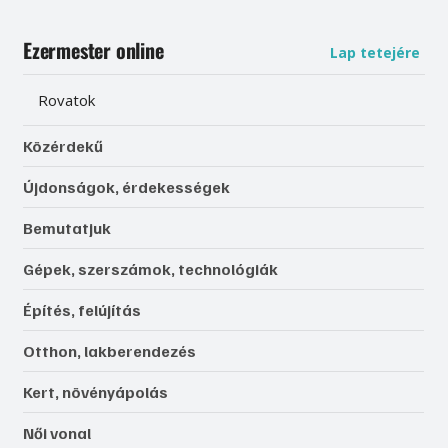
Ezermester online
Lap tetejére
Rovatok
Közérdekű
Újdonságok, érdekességek
Bemutatjuk
Gépek, szerszámok, technológiák
Építés, felújítás
Otthon, lakberendezés
Kert, növényápolás
Női vonal