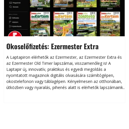
Okoselőfizetés: Ezermester Extra
A Laptapiron elérhetők az Ezermester, az Ezermester Extra és
az Ezermester Old Timer lapszámai, visszamenőleg is! A
Laptapir új, innovatív, praktikus és egyedi megoldás a
L
nyomtatott magazinok digitális olvasására számítógépen,
okostelefonon vagy táblagépen. Kényelmesen az otthonában,
útközben vagy nyaralás, pihenés alatt is elérhetők lapszámaink.
ú
Bárhol, bármikor, akár külföldön élve vagy dolgozva is
B
olvashatók az Ezermester lapszámai. A Laptapir kényelmes
megoldás, mert: – t