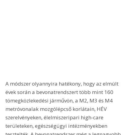
A módszer olyannyira hatékony, hogy az elmúlt 
évek során a bevonatrendszert több mint 160 
tömegközlekedési járművön, a M2, M3 és M4 
metróvonalak mozgólépcső korlátain, HÉV 
szerelvényeken, élelmiszeripari high-care 
területeken, egészségügyi intézményekben 
tesztelték. A bevonatrendszer még a legnagyobb 