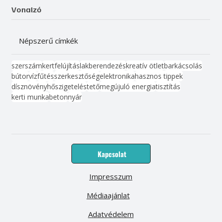
Vonalzó
Népszerű címkék
szerszám
kert
felújítás
lakberendezés
kreatív ötlet
barkácsolás
bútor
víz
fűtés
szerkesztőség
elektronika
hasznos tippek
dísznövény
hőszigetelés
tető
megújuló energia
tisztítás
kerti munka
beton
nyár
Kapcsolat
Impresszum
Médiaajánlat
Adatvédelem