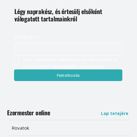
Légy naprakész, és értesülj elsőként
válogatott tartalmainkról
E-mail cím
*
Igen, szeretnék feliratkozni, és elfogadom az 
adatkezelést. 
Adatvédelmi tájékoztató
Feliratkozás
Ezermester online
Lap tetejére
Rovatok