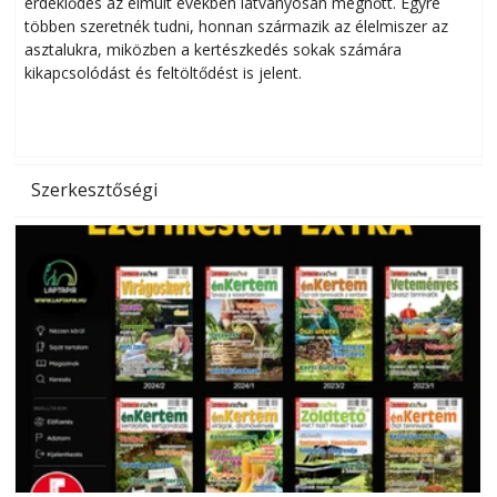
érdeklődés az elmúlt években látványosan megnőtt. Egyre
többen szeretnék tudni, honnan származik az élelmiszer az
l
asztalukra, miközben a kertészkedés sokak számára
kikapcsolódást és feltöltődést is jelent.
é
d
Szerkesztőségi