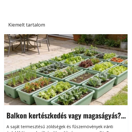
Kiemelt tartalom
Balkon kertészkedés vagy magaságyás?
Helytakarékos kertészkedés
A saját termesztésű zöldségek és fűszernövények iránti