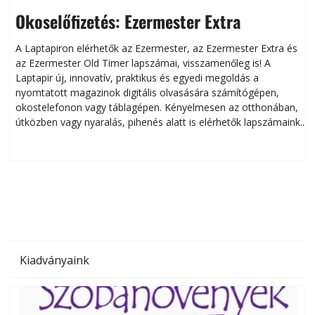
Okoselőfizetés: Ezermester Extra
A Laptapiron elérhetők az Ezermester, az Ezermester Extra és
az Ezermester Old Timer lapszámai, visszamenőleg is! A
Laptapir új, innovatív, praktikus és egyedi megoldás a
L
nyomtatott magazinok digitális olvasására számítógépen,
okostelefonon vagy táblagépen. Kényelmesen az otthonában,
útközben vagy nyaralás, pihenés alatt is elérhetők lapszámaink.
ú
Bárhol, bármikor, akár külföldön élve vagy dolgozva is
B
olvashatók az Ezermester lapszámai. A Laptapir kényelmes
megoldás, mert: – t
Kiadványaink