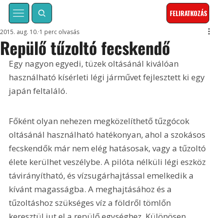
FELIRATKOZÁS
2015. aug. 10.
1 perc olvasás
Repülő tűzoltó fecskendő
Egy nagyon egyedi, tüzek oltásánál kiválóan 
használható kísérleti légi járművet fejlesztett ki egy 
japán feltaláló.
Főként olyan nehezen megközelíthető tűzgócok 
oltásánál használható hatékonyan, ahol a szokásos 
fecskendők már nem elég hatásosak, vagy a tűzoltó 
élete kerülhet veszélybe. A pilóta nélküli légi eszköz 
távirányítható, és vízsugárhajtással emelkedik a 
kívánt magasságba. A meghajtásához és a 
tűzoltáshoz szükséges víz a földről tömlőn 
keresztül jut el a repülő egységhez. Különösen 