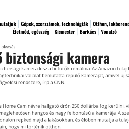
utatjuk
Gépek, szerszámok, technológiák
Otthon, lakberen
Életmód, egészség
Kismester
Barkács
Vonalzó
c olvasás
 biztonsági kamera
biztonsági kamera lesz a betörők rémálma. Az Amazon tulaj
gtechnikai vállalat bemutatta repülő kameráját, amivel új sz
igyelési rendszere, írja a CNN.
s Home Cam névre hallgató drón 250 dollárba fog kerülni, vis
eglehetősen hangos és nagy felbontású a kamerája. A szer
tvonalon repked majd a lakásokban, és élőben mutatja a tula
ain, hogy mi történik otthon.