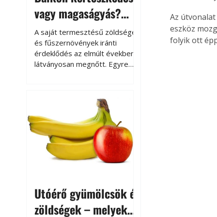
vagy magaságyás?
Az útvonalat
Helytakarékos
eszköz mozgá
A saját termesztésű zöldségek
folyik ott ép
kertészkedés
és fűszernövények iránti
érdeklődés az elmúlt években
látványosan megnőtt. Egyre
többen szeretnék tudni, honnan
származik az élelmiszer az
asztalukra, miközben a
kertészkedés sokak számára
kikapcsolódást és feltöltődést
is jelent.
Utóérő gyümölcsök és
zöldségek – melyek