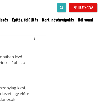
FELIRATKOZÁS
dezés
Építés, felújítás
Kert, növényápolás
Női vonal
donában lévő 
intre léphet a 
zonylag kicsi, 
kezet egy előre 
jdonosok 