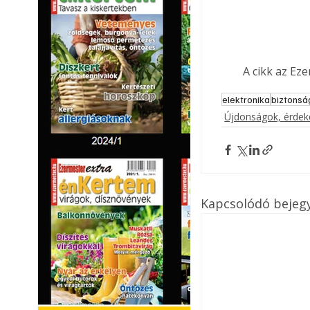
A cikk az Ez
elektronika
biztonsá
Újdonságok, érde
Kapcsolódó bejeg