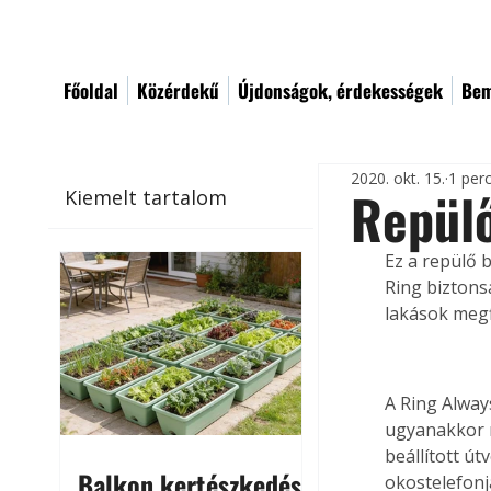
Főoldal
Közérdekű
Újdonságok, érdekességek
Bem
2020. okt. 15.
1 per
Repülő
Kiemelt tartalom
Ez a repülő 
Ring biztonsá
lakások megf
A Ring Alway
ugyanakkor m
beállított ú
Balkon kertészkedés
okostelefonj