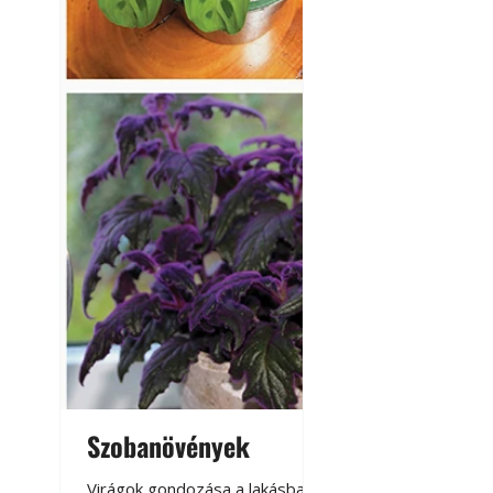
Szobanövények
Virágoskert: k
teraszon, laká
Virágok gondozása a lakásban,