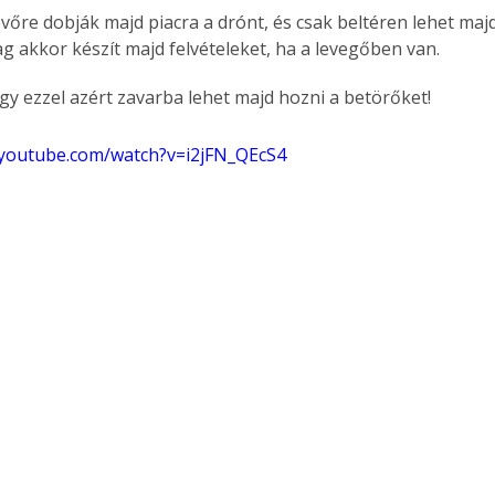
vőre dobják majd piacra a drónt, és csak beltéren lehet majd
ag akkor készít majd felvételeket, ha a levegőben van.
ogy ezzel azért zavarba lehet majd hozni a betörőket!
.youtube.com/watch?v=i2jFN_QEcS4