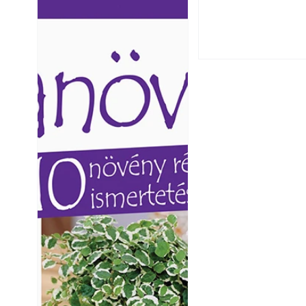
Ezermester lapszámai. A
Ezermester lapszámai
Laptapir kényelmes megoldás,
Laptapir kényelmes 
mert: – t
mert: – t
Yamaha koncepci