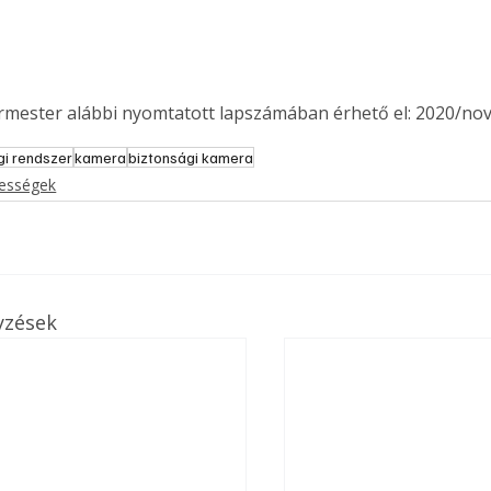
ermester alábbi nyomtatott lapszámában érhető el: 2020/no
gi rendszer
kamera
biztonsági kamera
kességek
yzések