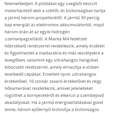
felemelkedjen. A pilótákat egy üvegből készült 
motorháztető védi a széltől, és biztonságban tartja 
a jármű három propellerétől. A jármű 30 percig 
kap energiát az elektromos akkumulátortól, majd 
három órán át az egyik hidrogén 
üzemanyagcellától. A Manta M4 fedélzeti 
hőérzékelő rendszerrel rendelkezik, amely érzékeli 
és figyelmeztet a madarakra és más veszélyekre a 
levegőben, valamint egy ultrahangos hangokat 
kibocsátó rendszerrel, amely elriasztja a vízben 
leselkedő cápákat. Emellett nyolc ultrahangos 
érzékelővel, 16 szonár zavaró érzékelővel és négy 
hőkamerával rendelkezik, amivel jeleneteket 
rögzíthet a környezetéről és elkerüli a szembejövő 
akadályokat. Ha a jármű energiaellátásával gond 
lenne, három ejtőernyő biztosítja a biztonságos 