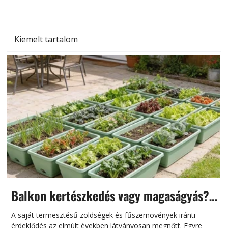
Kiemelt tartalom
Balkon kertészkedés vagy magaságyás?
Helytakarékos kertészkedés
A saját termesztésű zöldségek és fűszernövények iránti
érdeklődés az elmúlt években látványosan megnőtt. Egyre