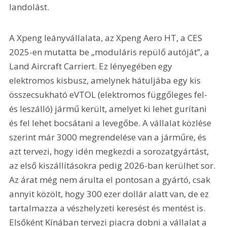
landolást.
A Xpeng leányvállalata, az Xpeng Aero HT, a CES 
2025-en mutatta be „moduláris repülő autóját”, a 
Land Aircraft Carriert. Ez lényegében egy 
elektromos kisbusz, amelynek hátuljába egy kis 
összecsukható eVTOL (elektromos függőleges fel- 
és leszálló) jármű került, amelyet ki lehet gurítani 
és fel lehet bocsátani a levegőbe. A vállalat közlése 
szerint már 3000 megrendelése van a járműre, és 
azt tervezi, hogy idén megkezdi a sorozatgyártást, 
az első kiszállításokra pedig 2026-ban kerülhet sor. 
Az árat még nem árulta el pontosan a gyártó, csak 
annyit közölt, hogy 300 ezer dollár alatt van, de ez 
tartalmazza a vészhelyzeti keresést és mentést is. 
Elsőként Kínában tervezi piacra dobni a vállalat a 