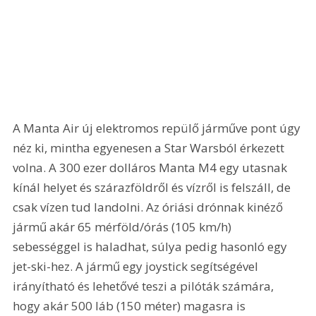
A Manta Air új elektromos repülő járműve pont úgy 
néz ki, mintha egyenesen a Star Warsból érkezett 
volna. A 300 ezer dolláros Manta M4 egy utasnak 
kínál helyet és szárazföldről és vízről is felszáll, de 
csak vízen tud landolni. Az óriási drónnak kinéző 
jármű akár 65 mérföld/órás (105 km/h) 
sebességgel is haladhat, súlya pedig hasonló egy 
jet-ski-hez. A jármű egy joystick segítségével 
irányítható és lehetővé teszi a pilóták számára, 
hogy akár 500 láb (150 méter) magasra is 