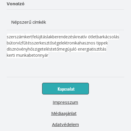
Vonalzó
Népszerű címkék
szerszám
kert
felújítás
lakberendezés
kreatív ötlet
barkácsolás
bútor
víz
fűtés
szerkesztőség
elektronika
hasznos tippek
dísznövény
hőszigetelés
tető
megújuló energia
tisztítás
kerti munka
beton
nyár
Kapcsolat
Impresszum
Médiaajánlat
Adatvédelem