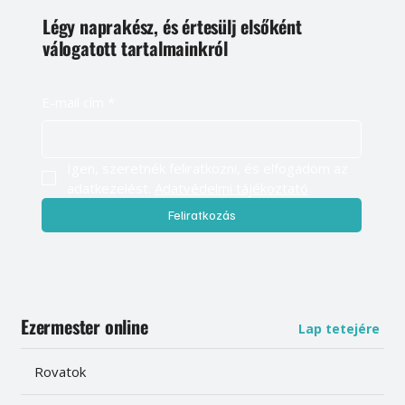
Légy naprakész, és értesülj elsőként
válogatott tartalmainkról
E-mail cím
*
Igen, szeretnék feliratkozni, és elfogadom az 
adatkezelést. 
Adatvédelmi tájékoztató
Feliratkozás
Ezermester online
Lap tetejére
Rovatok