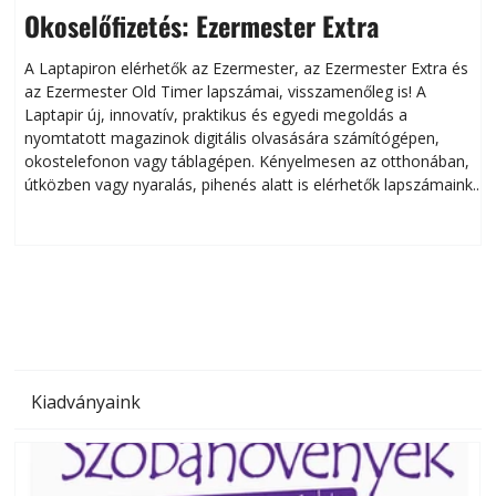
Okoselőfizetés: Ezermester Extra
A Laptapiron elérhetők az Ezermester, az Ezermester Extra és
az Ezermester Old Timer lapszámai, visszamenőleg is! A
Laptapir új, innovatív, praktikus és egyedi megoldás a
L
nyomtatott magazinok digitális olvasására számítógépen,
okostelefonon vagy táblagépen. Kényelmesen az otthonában,
útközben vagy nyaralás, pihenés alatt is elérhetők lapszámaink.
ú
Bárhol, bármikor, akár külföldön élve vagy dolgozva is
B
olvashatók az Ezermester lapszámai. A Laptapir kényelmes
megoldás, mert: – t
Kiadványaink