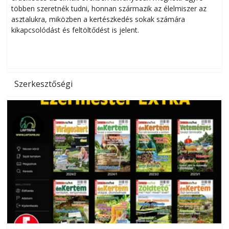
többen szeretnék tudni, honnan származik az élelmiszer az
l
asztalukra, miközben a kertészkedés sokak számára
kikapcsolódást és feltöltődést is jelent.
é
d
Szerkesztőségi