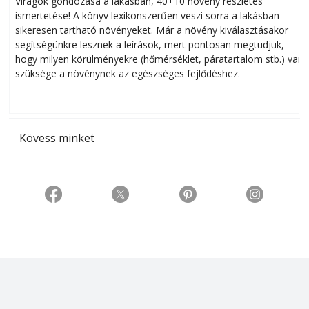
Virágok gondozása a lakásban, 40+10 növény részletes
ismertetése! A könyv lexikonszerűen veszi sorra a lakásban
s
sikeresen tart­ha­tó növényeket. Már a növény kiválasztásakor
h
segítségünkre lesznek a leírások, mert pontosan megtudjuk,
k
hogy milyen körülményekre (hőmérséklet, páratartalom stb.) van
szüksége a növénynek az egészséges fejlődéshez.
t
Kövess minket