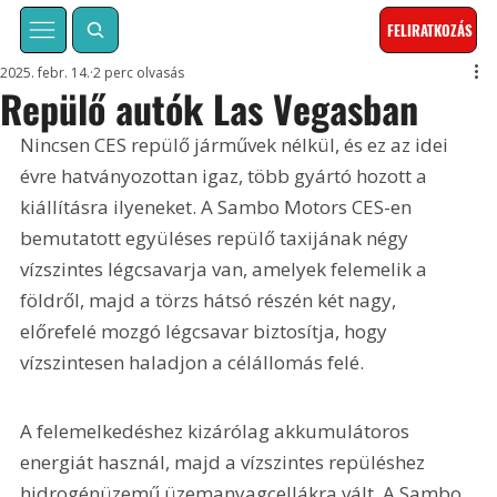
FELIRATKOZÁS
2025. febr. 14.
2 perc olvasás
Repülő autók Las Vegasban
Nincsen CES repülő járművek nélkül, és ez az idei 
évre hatványozottan igaz, több gyártó hozott a 
kiállításra ilyeneket. A Sambo Motors CES-en 
bemutatott együléses repülő taxijának négy 
vízszintes légcsavarja van, amelyek felemelik a 
földről, majd a törzs hátsó részén két nagy, 
előrefelé mozgó légcsavar biztosítja, hogy 
vízszintesen haladjon a célállomás felé. 
A felemelkedéshez kizárólag akkumulátoros 
energiát használ, majd a vízszintes repüléshez 
hidrogénüzemű üzemanyagcellákra vált. A Sambo 