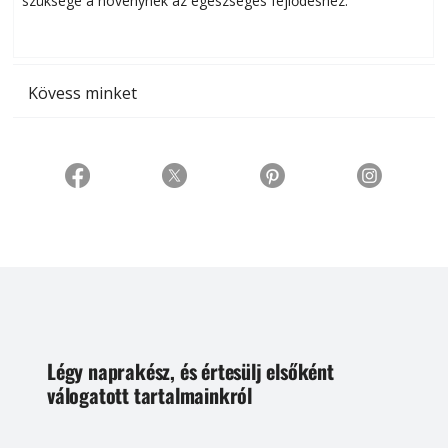
szüksége a növénynek az egészséges fejlődéshez.
t
Kövess minket
Légy naprakész, és értesülj elsőként
válogatott tartalmainkról