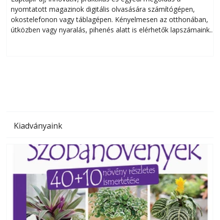
nyomtatott magazinok digitális olvasására számítógépen,
okostelefonon vagy táblagépen. Kényelmesen az otthonában,
útközben vagy nyaralás, pihenés alatt is elérhetők lapszámaink.
ú
Bárhol, bármikor, akár külföldön élve vagy dolgozva is
B
olvashatók az Ezermester lapszámai. A Laptapir kényelmes
megoldás, mert: – t
Kiadványaink