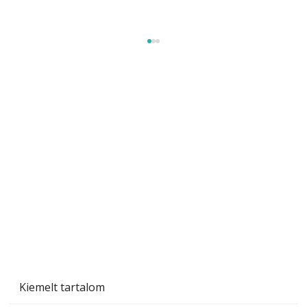
Sci-fibe illő repülő
Kiemelt tartalom