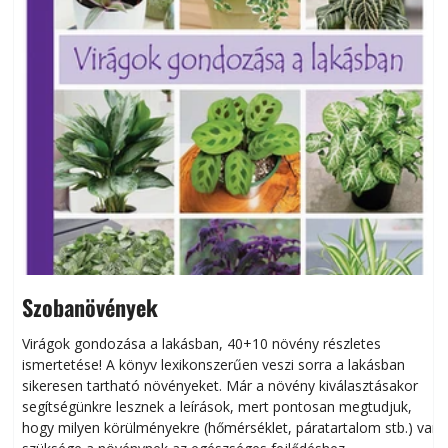
Szobanövények
Virágok gondozása a lakásban, 40+10 növény részletes
ismertetése! A könyv lexikonszerűen veszi sorra a lakásban
s
sikeresen tart­ha­tó növényeket. Már a növény kiválasztásakor
h
segítségünkre lesznek a leírások, mert pontosan megtudjuk,
k
hogy milyen körülményekre (hőmérséklet, páratartalom stb.) van