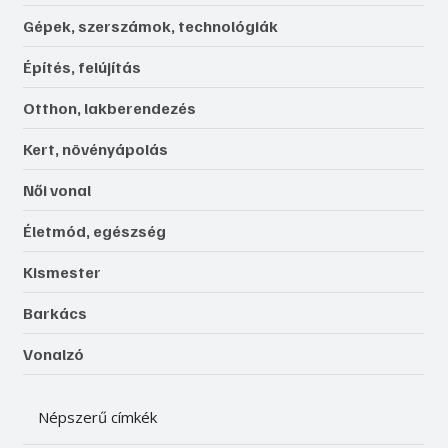
Gépek, szerszámok, technológiák
Építés, felújítás
Otthon, lakberendezés
Kert, növényápolás
Női vonal
Életmód, egészség
Kismester
Barkács
Vonalzó
Népszerű címkék