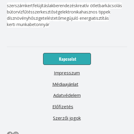
szerszám
kert
felújítás
lakberendezés
kreatív ötlet
barkácsolás
bútor
víz
fűtés
szerkesztőség
elektronika
hasznos tippek
dísznövény
hőszigetelés
tető
megújuló energia
tisztítás
kerti munka
beton
nyár
Kapcsolat
Impresszum
Médiaajánlat
Adatvédelem
Előfizetés
Szerzői jogok