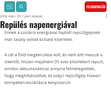
FELIRATKOZÁS
2016. márc. 29.
1 perc olvasás
Repülés napenergiával
Ennek a szoláris energiával hajtott repülőgépnek 
már tavaly voltak bíztató kísérletei.
A cél a föld megkerülése volt, és nem állt messze a 
sikertől, hiszen majdnem 35 ezer kilométert repült, 
amikor akkumulátorai annyira felmelegedtek, 
hogy meghibásodtak, és svájci repülőgép Hawaii 
környékén leszállásra kényszerült.