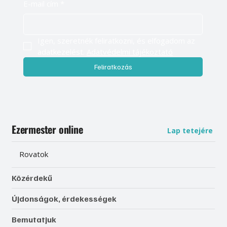
E-mail cím
*
Igen, szeretnék feliratkozni, és elfogadom az 
adatkezelést. 
Adatvédelmi tájékoztató
Feliratkozás
Ezermester online
Lap tetejére
Rovatok
Közérdekű
Újdonságok, érdekességek
Bemutatjuk