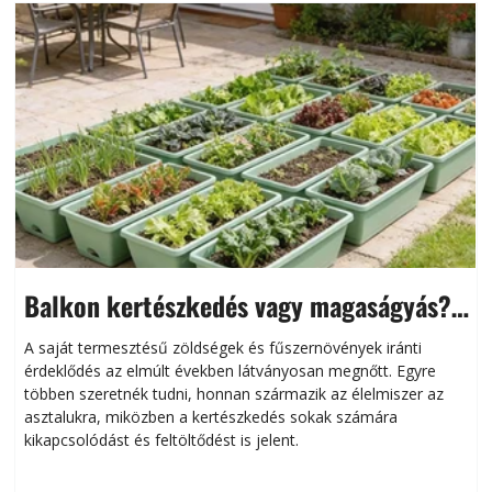
Balkon kertészkedés vagy magaságyás?
Helytakarékos kertészkedés
A saját termesztésű zöldségek és fűszernövények iránti
érdeklődés az elmúlt években látványosan megnőtt. Egyre
többen szeretnék tudni, honnan származik az élelmiszer az
l
asztalukra, miközben a kertészkedés sokak számára
kikapcsolódást és feltöltődést is jelent.
é
d