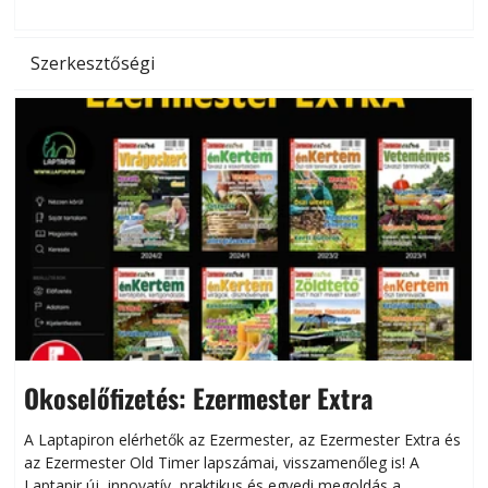
Szerkesztőségi
Okoselőfizetés: Ezermester Extra
A Laptapiron elérhetők az Ezermester, az Ezermester Extra és
az Ezermester Old Timer lapszámai, visszamenőleg is! A
Laptapir új, innovatív, praktikus és egyedi megoldás a
L