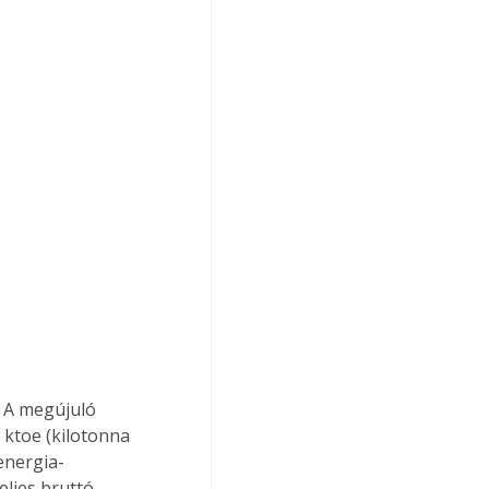
 ktoe (kilotonna 
energia-
eljes bruttó 