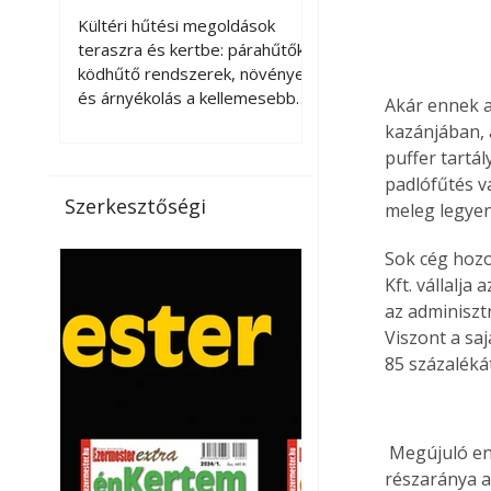
kellemesebbé a
Kültéri hűtési megoldások
teraszt és a kertet?
teraszra és kertbe: párahűtők,
ködhűtő rendszerek, növények
és árnyékolás a kellemesebb
Akár ennek a
nyári mikroklímáért. A kültéri
kazánjában, 
hűtés kérdése az utóbbi
puffer tartál
években egyre nagyobb
padlófűtés v
jelentőséget kapott, ahogy a
Szerkesztőségi
meleg legyen
nyári hőhullámok gyakoribbá és
intenzívebbé váltak. Míg
Sok cég hozo
korábban elsősorban a beltéri
Kft. vállalja
klímaberendezések jelentették
az adminiszt
a megoldást a meleg ellen, ma
Viszont a sa
már egyre többen keresnek
85 százalékát
olyan kültéri hűtési
lehetőségeket is, amelyek a
teraszok, erkélyek, kertek vagy
vendégl
 Megújuló energiaforrások az EU-országokban (2009) A megújuló energiaforrások 
részaránya a