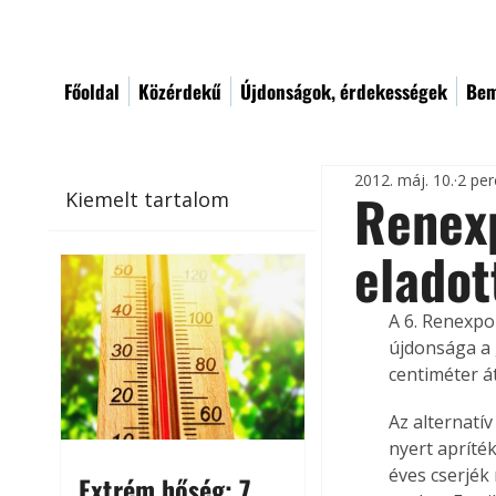
Főoldal
Közérdekű
Újdonságok, érdekességek
Bem
2012. máj. 10.
2 per
Renexp
Kiemelt tartalom
eladot
A 6. Renexpo
újdonsága a 
centiméter á
Az alternatí
nyert apríté
éves cserjék 
Extrém hőség: 7