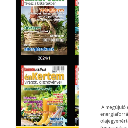
 A megújuló energiaforrások felhasználása Magyarországon, 2005-2020 A megújuló 
energiaforrá
olajegyenért
fogyasztása; 