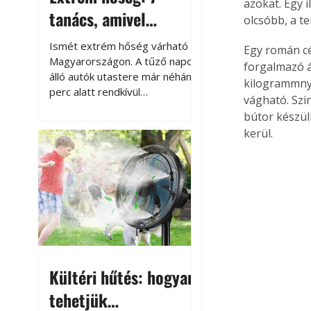
azokat. Egy i
tanács, amivel
olcsóbb, a t
megóvhatjuk
Ismét extrém hőség várható
Egy román cé
autónkat a nyári
Magyarországon. A tűző napon
forgalmazó ál
álló autók utastere már néhány
károktól
kilogrammnyi 
perc alatt rendkívül
vágható. Szi
felmelegszik, és rövid időn belül
bútor készül
akár a 60-70 °C-ot is
kerül.
megközelítheti. Ez nemcsak a
beszállást teszi kellemetlenné,
hanem az autó állapotára és a
benne hagyott tárgyakra is
káros hatással lehet. Néhány
egyszerű óvintézkedéssel
azonban jelentősen
csökkenthetjük a hőség káros
hatásait.
Kültéri hűtés: hogyan
tehetjük