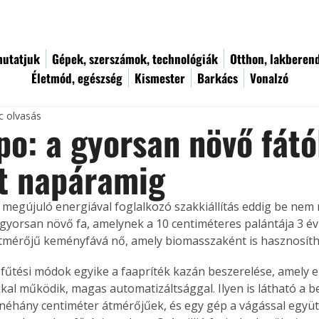
utatjuk
Gépek, szerszámok, technológiák
Otthon, lakberen
Életmód, egészség
Kismester
Barkács
Vonalzó
c olvasás
o: a gyorsan növő fátó
t napáramig
 megújuló energiával foglalkozó szakkiállítás eddig be nem 
gyorsan növő fa, amelynek a 10 centiméteres palántája 3 év
tmérőjű keményfává nő, amely biomasszaként is hasznosíth
v fűtési módok egyike a faapríték kazán beszerelése, amely 
kkal működik, magas automatizáltsággal. Ilyen is látható a b
néhány centiméter átmérőjűek, és egy gép a vágással együtt f