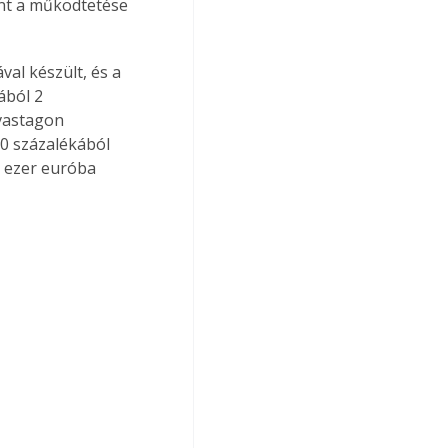
ont a működtetése 
al készült, és a 
ából 2 
 vastagon 
70 százalékából 
5 ezer euróba 