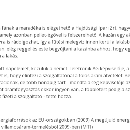
 fának a maradéka is elégethető a Hajdúsági Ipari Zrt. ha
amely azonban pellet-égővel is felszerelhető. A kazán egy 
yra is rádolgozhat, így a fűtési melegvíz innen kerül a lakás
an, elég reggel és este begyújtani a kazánba ahhoz, hogy e
 a lakás.
tt napelemet, közülük a német Teletronik AG képviselője, a 
 azt is, hogy elintézi a szolgáltatónál a fölös áram átvételét. B
rációnak, de több hónapig tart - mondta a cég képviselője a
ját áramfogyasztás ekkor ingyen van, a többletért pedig a s
 fizeti a szolgáltató - tette hozzá.
 villamosáram-termelésből 2009-ben (MTI) 