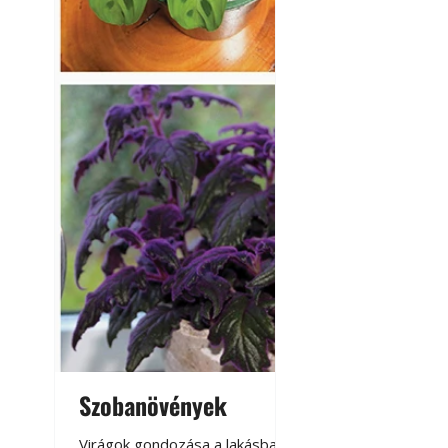
Szobanövények
Virágoskert: k
teraszon, laká
Virágok gondozása a lakásban,