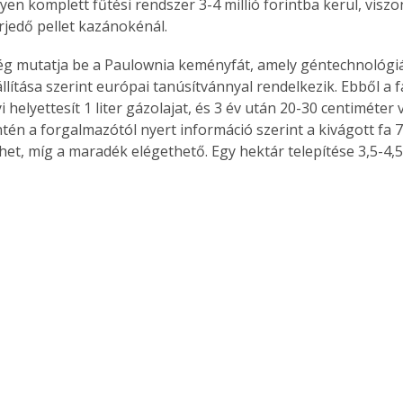
lyen komplett fűtési rendszer 3-4 millió forintba kerül, visz
erjedő pellet kazánokénál.
g mutatja be a Paulownia keményfát, amely géntechnológiáv
lítása szerint európai tanúsítvánnyal rendelkezik. Ebből a f
helyettesít 1 liter gázolajat, és 3 év után 20-30 centiméter
ntén a forgalmazótól nyert információ szerint a kivágott fa 
het, míg a maradék elégethető. Egy hektár telepítése 3,5-4,