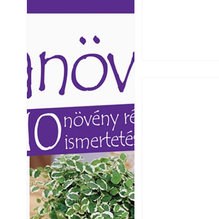
Ezermester lapszámai. A
Ezermester lapszámai
Laptapir kényelmes megoldás,
Laptapir kényelmes 
mert: – t
mert: – t
Széndioxid temető