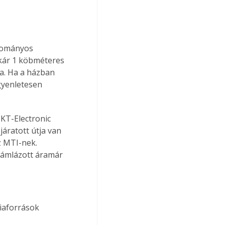
gyományos 
akár 1 köbméteres 
ba. Ha a házban 
gyenletesen 
KT-Electronic 
ejáratott útja van 
z MTI-nek. 
zámlázott áramár 