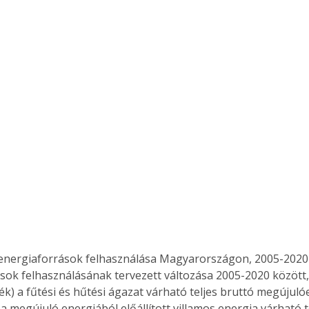
sok felhasználásának tervezett változása 2005-2020 között,
ék) a fűtési és hűtési ágazat várható teljes bruttó megújuló
a megújuló energiából előállított villamos energia várható t