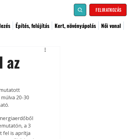
FELIRATKOZÁS
dezés
Építés, felújítás
Kert, növényápolás
Női vonal
l az
mutatott 
 múlva 20-30 
ató.
energiaerdőből 
emutatón, a 3 
el is aprítja 