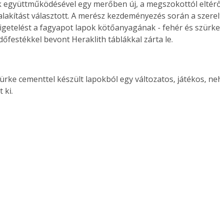
 együttműködésével egy merőben új, a megszokottól eltérő
lakítást választott. A merész kezdeményezés során a szerelt
getelést a fagyapot lapok kötőanyagának - fehér és szürke
dőfestékkel bevont Heraklith táblákkal zárta le.
zürke cementtel készült lapokból egy változatos, játékos, ne
t ki.