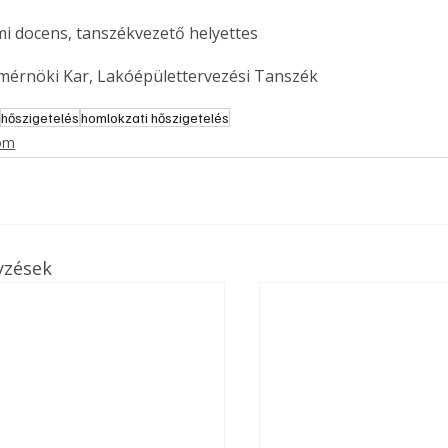
mi docens, tanszékvezető helyettes
mérnöki Kar, Lakóépülettervezési Tanszék
hőszigetelés
homlokzati hőszigetelés
lom
yzések