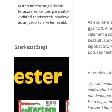
kellemesebbé a
Kültéri hűtési megoldások
teraszt és a kertet?
teraszra és kertbe: párahűtők,
ködhűtő rendszerek, növények
Az épületre 
és árnyékolás a kellemesebb
nyári mikroklímáért. A kültéri
gyártott. A 
hűtés kérdése az utóbbi
valamint a s
években egyre nagyobb
készült lapo
jelentőséget kapott, ahogy a
lapokat Sto 
Szerkesztőségi
nyári hőhullámok gyakoribbá és
Lotusan festé
intenzívebbé váltak. Míg
korábban elsősorban a beltéri
klímaberendezések jelentették
a megoldást a meleg ellen, ma
A homlokzatb
már egyre többen keresnek
olyan kültéri hűtési
„
Az iskolaépü
lehetőségeket is, amelyek a
építészetünkb
teraszok, erkélyek, kertek vagy
mindennapos v
vendégl
Ezt a hagyomán
korszerű homl