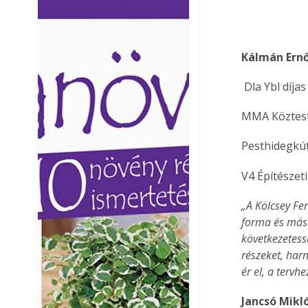
Ezermester lapszámai. A
Ezermester lapszámai
Laptapir kényelmes megoldás,
Laptapir kényelmes 
mert: – t
mert: – t
Kálmán Ern
 Dla Ybl díja
MMA Köztest
Pesthidegkút
V4 Építészet
„A Kölcsey Fer
forma és mást
következetess
részeket, harm
ér el, a terv
Jancsó Mikl