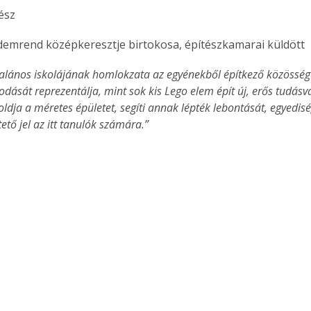
tész
emrend középkeresztje birtokosa, építészkamarai küldött 
Együtt jobban megéri!
talános iskolájának homlokzata az egyénekből építkező közössége
Bővebb információ itt!
ását reprezentálja, mint sok kis Lego elem épít új, erős tudásvár
k az
Együtt jobban megéri! A
ldja a méretes épületet, segíti annak lépték lebontását, egyedisé
mester
könyvek tetszőleges
tő jel az itt tanulók számára.”
er Old
párosítással kedvezményes
áron, 0 Ft postaköltséggel
ptapir új,
megrendelhetők!
és egyedi
tt
lvasására
elefonon
nyelmesen
ben vagy
t is
. Bárhol,
ön élve
ashatók az