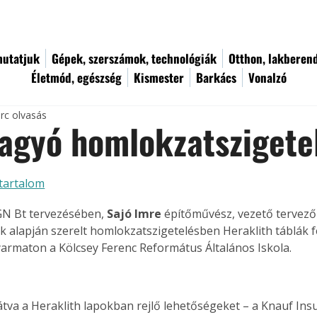
utatjuk
Gépek, szerszámok, technológiák
Otthon, lakberen
Életmód, egészség
Kismester
Barkács
Vonalzó
rc olvasás
agyó homlokzatszigete
tartalom
N Bt tervezésében, 
Sajó Imre
 építőművész, vezető tervező 
ek alapján szerelt homlokzatszigetelésben Heraklith táblák f
armaton a Kölcsey Ferenc Református Általános Iskola. 
átva a Heraklith lapokban rejlő lehetőségeket – a Knauf Insul