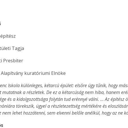
. A
megoldás,
ő
s építész
ületi Tagja
i Presbiter
i Alapítvány kuratóriumi Elnöke 
enc Iskola különleges, kétarcú épület: elsőre úgy tűnik, hogy más
 mutatnak a részletek. De ez a kétarcúság nem hiba, hanem erén
ége és a kidolgozottsága folytán tud erénnyé válni. … Az építész 
óniára törekszik, ügyel a részletezettség mértékére és eloszlásár
hez nem lehet hozzátenni, sem elvenni belőle anélkül, hogy az ne 
ós