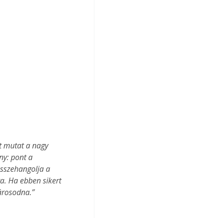
t mutat a nagy 
y: pont a 
összehangolja a 
a. Ha ebben sikert 
károsodna.”