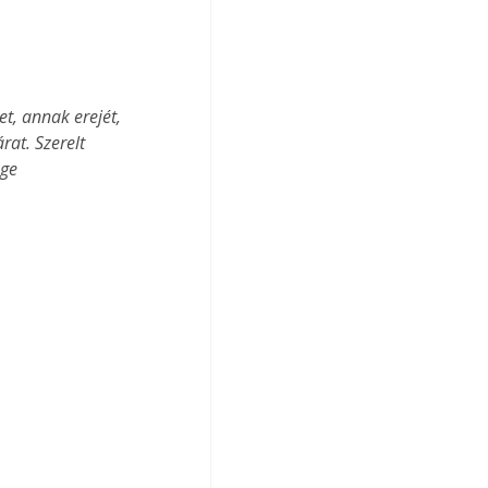
t, annak erejét, 
at. Szerelt 
ge 