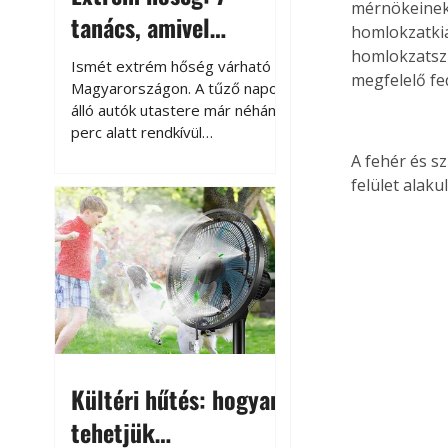
mérnökeinek
tanács, amivel
homlokzatkia
megóvhatjuk
homlokzatszi
Ismét extrém hőség várható
megfelelő fe
autónkat a nyári
Magyarországon. A tűző napon
álló autók utastere már néhány
károktól
perc alatt rendkívül
felmelegszik, és rövid időn belül
A fehér és s
akár a 60-70 °C-ot is
felület alakul
megközelítheti. Ez nemcsak a
beszállást teszi kellemetlenné,
hanem az autó állapotára és a
benne hagyott tárgyakra is
káros hatással lehet. Néhány
egyszerű óvintézkedéssel
azonban jelentősen
csökkenthetjük a hőség káros
hatásait.
Kültéri hűtés: hogyan
tehetjük