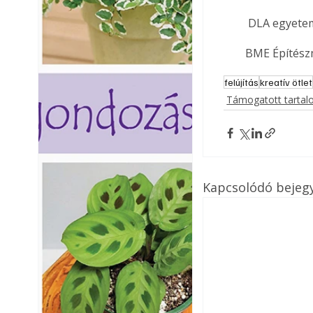
 DLA egyete
BME Építész
felújítás
kreatív ötlet
Támogatott tarta
Kapcsolódó bejeg