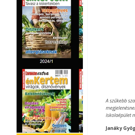
A szűkebb sza
megjelenésnek
iskolaépület 
Janáky Gyö