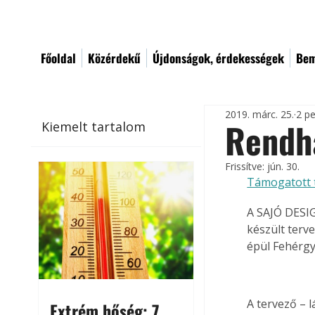
Főoldal
Közérdekű
Újdonságok, érdekességek
Bem
2019. márc. 25.
2 pe
Rendh
Kiemelt tartalom
Frissítve:
jún. 30.
Támogatott 
A SAJÓ DESIG
készült terv
épül Fehérgy
A tervező – l
Extrém hőség: 7