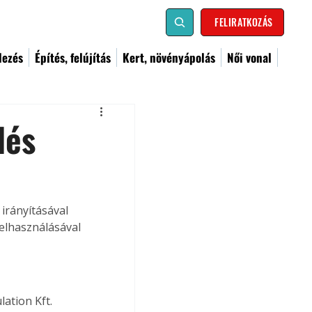
FELIRATKOZÁS
dezés
Építés, felújítás
Kert, növényápolás
Női vonal
lés
irányításával 
elhasználásával 
ation Kft. 