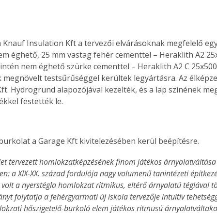
a Knauf Insulation Kft a tervezői elvárásoknak megfelelő egy
nem éghető, 25 mm vastag fehér cementtel – Heraklith A2 2
zintén nem éghető szürke cementtel – Heraklith A2 C 25x50
k megnövelt testsűrűséggel kerültek legyártásra. Az élképzet
Kft. Hydrogrund alapozójával kezelték, és a lap színének meg
kkel festették le.
urkolat a Garage Kft kivitelezésében kerül beépítésre. 
let tervezett homlokzatképzésének finom játékos árnyalatváltás
en: a XIX-XX. század fordulója nagy volumenű tanintézeti építkezé
olt a nyerstégla homlokzat ritmikus, eltérő árnyalatú téglával tö
yt folytatja a fehérgyarmati új iskola tervezője intuitív tehetségg
okzati hőszigetelő-burkoló elem játékos ritmusú árnyalatváltako