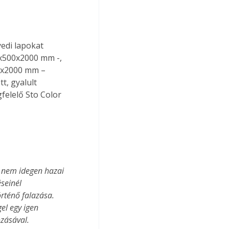
edi lapokat 
5x500x2000 mm -, 
0x2000 mm – 
t, gyalult 
felelő Sto Color 
a nem idegen hazai 
seinél 
rténő falazása. 
el egy igen 
zásával.