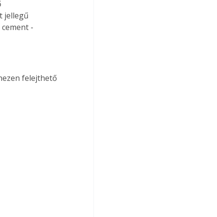
 
 jellegű 
 cement - 
hezen felejthető 