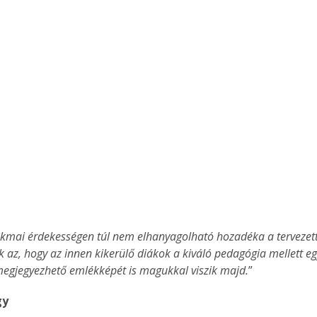
kmai érdekességen túl nem elhanyagolható hozadéka a tervezett
 az, hogy az innen kikerülő diákok a kiváló pedagógia mellett eg
megjegyezhető emlékképét is magukkal viszik majd.
”
gy