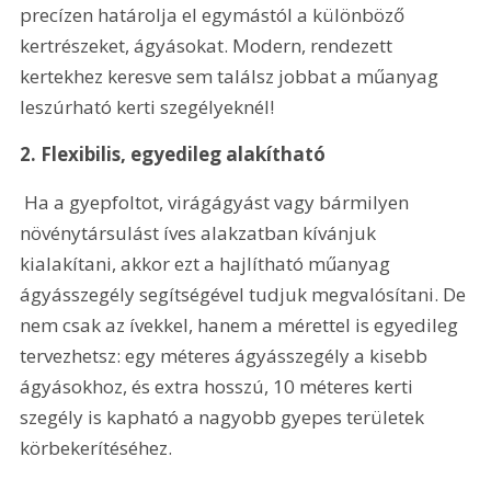
precízen határolja el egymástól a különböző 
kertrészeket, ágyásokat. Modern, rendezett 
kertekhez keresve sem találsz jobbat a műanyag 
leszúrható kerti szegélyeknél!
2. Flexibilis, egyedileg alakítható
 Ha a gyepfoltot, virágágyást vagy bármilyen 
növénytársulást íves alakzatban kívánjuk 
kialakítani, akkor ezt a hajlítható műanyag 
ágyásszegély segítségével tudjuk megvalósítani. De 
nem csak az ívekkel, hanem a mérettel is egyedileg 
tervezhetsz: egy méteres ágyásszegély a kisebb 
ágyásokhoz, és extra hosszú, 10 méteres kerti 
szegély is kapható a nagyobb gyepes területek 
körbekerítéséhez.