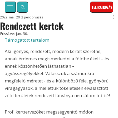
FELIRATKOZÁS
2022. máj. 20.
2 perc olvasás
Rendezett kertek
Frissítve:
jún. 30.
Támogatott tartalom
Aki igényes, rendezett, modern kertet szeretne, 
annak érdemes megismerkedni a földbe ékelt – és 
ennek köszönhetően láthatatlan – 
ágyásszegélyekkel. Válasszuk a számunkra 
megfelelő méretet - és a különböző féle, gyönyörű 
virágágyások, a mellettük tökéletesen elválasztott 
zöld területek rendezett látványa nem álom többé!
Profi kerttervezőket megszégyenítő módon 