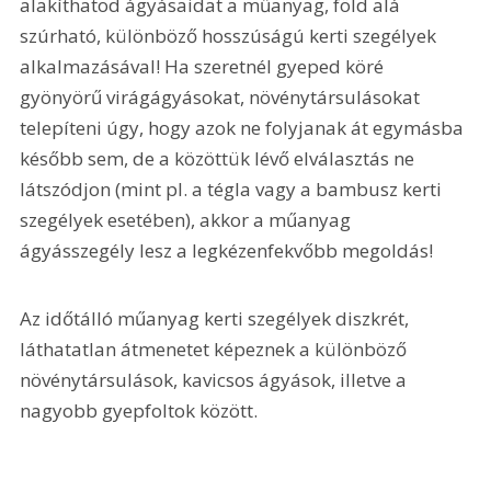
alakíthatod ágyásaidat a műanyag, föld alá 
szúrható, különböző hosszúságú kerti szegélyek 
alkalmazásával! Ha szeretnél gyeped köré 
gyönyörű virágágyásokat, növénytársulásokat 
telepíteni úgy, hogy azok ne folyjanak át egymásba 
később sem, de a közöttük lévő elválasztás ne 
látszódjon (mint pl. a tégla vagy a bambusz kerti 
szegélyek esetében), akkor a műanyag 
ágyásszegély lesz a legkézenfekvőbb megoldás!
Az időtálló műanyag kerti szegélyek diszkrét, 
láthatatlan átmenetet képeznek a különböző 
növénytársulások, kavicsos ágyások, illetve a 
nagyobb gyepfoltok között.  