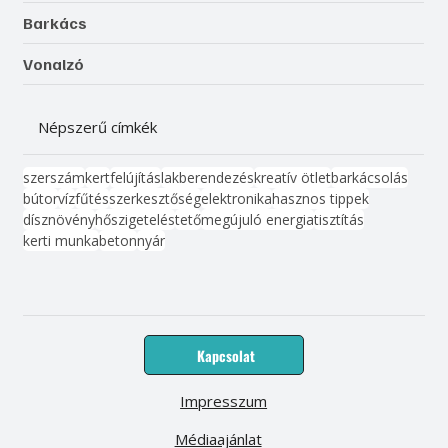
Barkács
Vonalzó
Népszerű címkék
szerszám
kert
felújítás
lakberendezés
kreatív ötlet
barkácsolás
bútor
víz
fűtés
szerkesztőség
elektronika
hasznos tippek
dísznövény
hőszigetelés
tető
megújuló energia
tisztítás
kerti munka
beton
nyár
Kapcsolat
Impresszum
Médiaajánlat