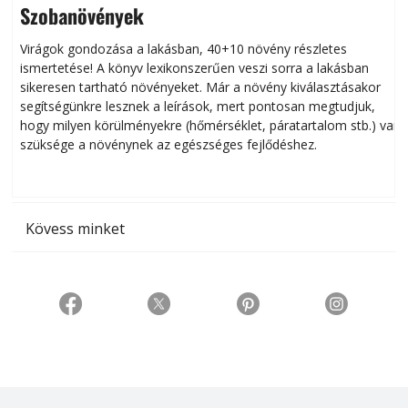
Szobanövények
Virágok gondozása a lakásban, 40+10 növény részletes
ismertetése! A könyv lexikonszerűen veszi sorra a lakásban
s
sikeresen tart­ha­tó növényeket. Már a növény kiválasztásakor
h
segítségünkre lesznek a leírások, mert pontosan megtudjuk,
k
hogy milyen körülményekre (hőmérséklet, páratartalom stb.) van
szüksége a növénynek az egészséges fejlődéshez.
t
Kövess minket