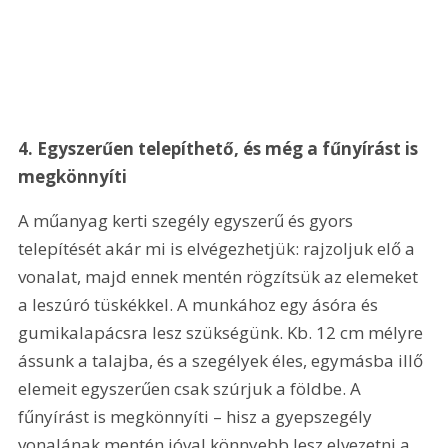
4. Egyszerűen telepíthető, és még a fűnyírást is 
megkönnyíti
A műanyag kerti szegély egyszerű és gyors 
telepítését akár mi is elvégezhetjük: rajzoljuk elő a 
vonalat, majd ennek mentén rögzítsük az elemeket 
a leszúró tüskékkel. A munkához egy ásóra és 
gumikalapácsra lesz szükségünk. Kb. 12 cm mélyre 
ássunk a talajba, és a szegélyek éles, egymásba illő 
elemeit egyszerűen csak szúrjuk a földbe. A 
fűnyírást is megkönnyíti – hisz a gyepszegély 
vonalának mentén jóval könnyebb lesz elvezetni a 