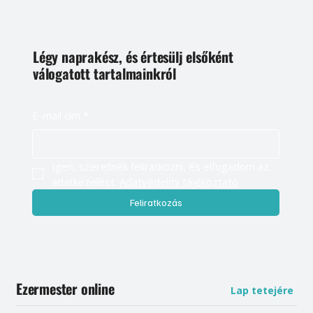
Légy naprakész, és értesülj elsőként
válogatott tartalmainkról
E-mail cím
*
Igen, szeretnék feliratkozni, és elfogadom az 
adatkezelést. 
Adatvédelmi tájékoztató
Feliratkozás
Ezermester online
Lap tetejére