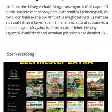
megóvhatjuk autónkat a nyári károktól
Ismét extrém hőség várható Magyarországon. A tűző napon álló
autók utastere már néhány perc alatt rendkívül felmelegszik, és
rövid időn belül akár a 60-70 °C-ot is megközelítheti. Ez nemcsak
n
a beszállást teszi kellemetlenné, hanem az autó állapotára és a
benne hagyott tárgyakra is káros hatással lehet. Néhány
egyszerű óvintézkedéssel azonban jelentősen csökkenthetjük a
hőség káros hatásait.
l
Szerkesztőségi