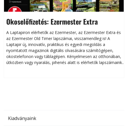
Okoselőfizetés: Ezermester Extra
A Laptapiron elérhetők az Ezermester, az Ezermester Extra és
az Ezermester Old Timer lapszámai, visszamenőleg is! A
Laptapir új, innovatív, praktikus és egyedi megoldás a
L
nyomtatott magazinok digitális olvasására számítógépen,
okostelefonon vagy táblagépen. Kényelmesen az otthonában,
útközben vagy nyaralás, pihenés alatt is elérhetők lapszámaink.
ú
Bárhol, bármikor, akár külföldön élve vagy dolgozva is
B
olvashatók az Ezermester lapszámai. A Laptapir kényelmes
megoldás, mert: – t
Kiadványaink