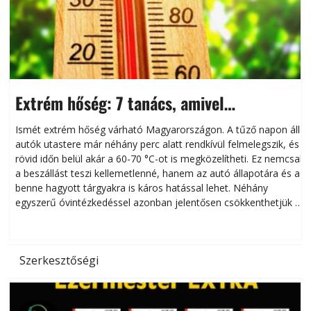
Extrém hőség: 7 tanács, amivel
megóvhatjuk autónkat a nyári károktól
Ismét extrém hőség várható Magyarországon. A tűző napon álló
autók utastere már néhány perc alatt rendkívül felmelegszik, és
rövid időn belül akár a 60-70 °C-ot is megközelítheti. Ez nemcsak
n
a beszállást teszi kellemetlenné, hanem az autó állapotára és a
benne hagyott tárgyakra is káros hatással lehet. Néhány
egyszerű óvintézkedéssel azonban jelentősen csökkenthetjük a
hőség káros hatásait.
l
Szerkesztőségi