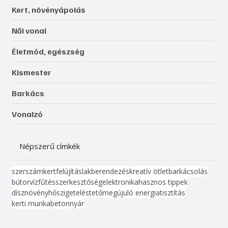
Kert, növényápolás
Női vonal
Életmód, egészség
Kismester
Barkács
Vonalzó
Népszerű címkék
szerszám
kert
felújítás
lakberendezés
kreatív ötlet
barkácsolás
bútor
víz
fűtés
szerkesztőség
elektronika
hasznos tippek
dísznövény
hőszigetelés
tető
megújuló energia
tisztítás
kerti munka
beton
nyár