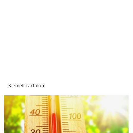
"Kétéltű antenna" nagy érdeklődést váltott ki.
Szerzőjéhez sokan fordultak levelükkel és
személyesen is. Önzetlenül segített
mindenkinek, így több helyhez köt
Kiemelt tartalom