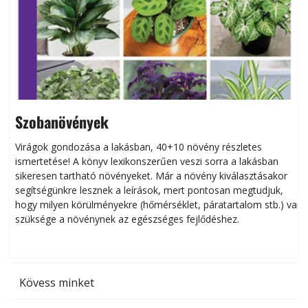
Szobanövények
Virágok gondozása a lakásban, 40+10 növény részletes
ismertetése! A könyv lexikonszerűen veszi sorra a lakásban
s
sikeresen tart­ha­tó növényeket. Már a növény kiválasztásakor
h
segítségünkre lesznek a leírások, mert pontosan megtudjuk,
k
hogy milyen körülményekre (hőmérséklet, páratartalom stb.) van
szüksége a növénynek az egészséges fejlődéshez.
t
Kövess minket