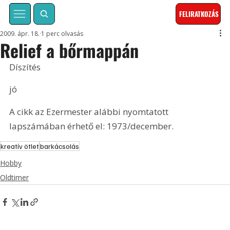
FELIRATKOZÁS
2009. ápr. 18.
1 perc olvasás
Relief a bőrmappán
Díszítés
jó
A cikk az Ezermester alábbi nyomtatott 
lapszámában érhető el: 1973/december.
kreatív ötlet
barkácsolás
Hobby
Oldtimer