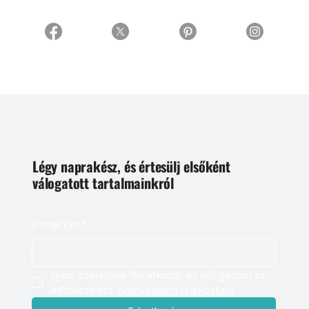
Légy naprakész, és értesülj elsőként
válogatott tartalmainkról
E-mail cím
*
Igen, szeretnék feliratkozni, és elfogadom az 
adatkezelést. 
Adatvédelmi tájékoztató