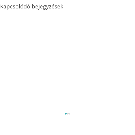
Kapcsolódó bejegyzések
Méretezett kétéltű antenna
Az Ezermester 1980/9. számában bemutatott