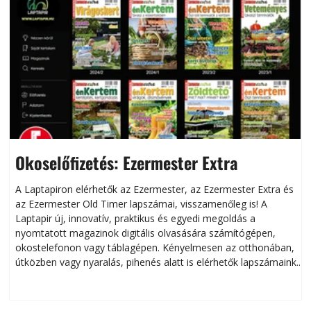
Okoselőfizetés: Ezermester Extra
A Laptapiron elérhetők az Ezermester, az Ezermester Extra és
az Ezermester Old Timer lapszámai, visszamenőleg is! A
Laptapir új, innovatív, praktikus és egyedi megoldás a
L
nyomtatott magazinok digitális olvasására számítógépen,
okostelefonon vagy táblagépen. Kényelmesen az otthonában,
útközben vagy nyaralás, pihenés alatt is elérhetők lapszámaink.
ú
Bárhol, bármikor, akár külföldön élve vagy dolgozva is
B
olvashatók az Ezermester lapszámai. A Laptapir kényelmes
megoldás, mert: – t