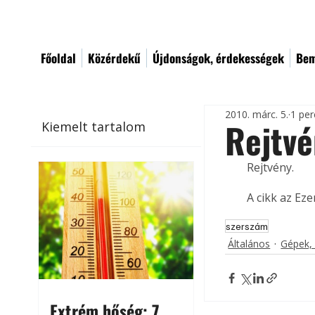
Főoldal
Közérdekű
Újdonságok, érdekességek
Bem
2010. márc. 5.
1 per
Rejtv
Kiemelt tartalom
Rejtvény. 
A cikk az Ez
szerszám
Általános
Gépek,
Extrém hőség: 7