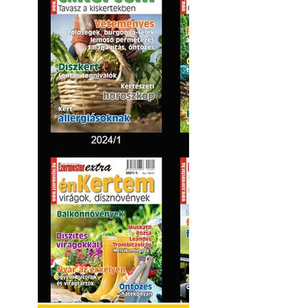
Kültéri hűtés: ho
a teraszt és a ker