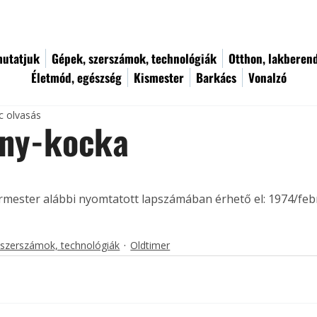
utatjuk
Gépek, szerszámok, technológiák
Otthon, lakberen
Életmód, egészség
Kismester
Barkács
Vonalzó
c olvasás
ény-kocka
ermester alábbi nyomtatott lapszámában érhető el: 1974/feb
 szerszámok, technológiák
Oldtimer