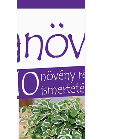
Ezermester lapszámai. A
Ezermester lapszámai
Laptapir kényelmes megoldás,
Laptapir kényelmes 
mert: – t
mert: – t