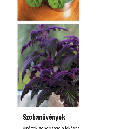
Szobanövények
Virágoskert: k
teraszon, laká
Virágok gondozása a lakásban,