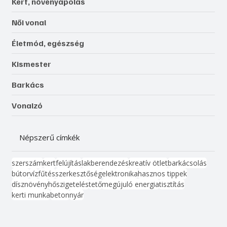
Kert, növényápolás
Női vonal
Életmód, egészség
Kismester
Barkács
Vonalzó
Népszerű címkék
szerszám
kert
felújítás
lakberendezés
kreatív ötlet
barkácsolás
bútor
víz
fűtés
szerkesztőség
elektronika
hasznos tippek
dísznövény
hőszigetelés
tető
megújuló energia
tisztítás
kerti munka
beton
nyár