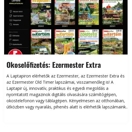
Okoselőfizetés: Ezermester Extra
A Laptapiron elérhetők az Ezermester, az Ezermester Extra és
az Ezermester Old Timer lapszámai, visszamenőleg is! A
Laptapir új, innovatív, praktikus és egyedi megoldás a
L
nyomtatott magazinok digitális olvasására számítógépen,
okostelefonon vagy táblagépen. Kényelmesen az otthonában,
útközben vagy nyaralás, pihenés alatt is elérhetők lapszámaink.
ú
Bárhol, bármikor, akár külföldön élve vagy dolgozva is
B
olvashatók az Ezermester lapszámai. A Laptapir kényelmes
megoldás, mert: – t