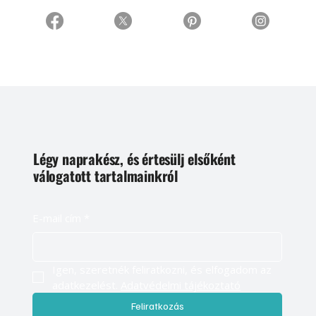
Légy naprakész, és értesülj elsőként
válogatott tartalmainkról
E-mail cím
*
Igen, szeretnék feliratkozni, és elfogadom az 
adatkezelést. 
Adatvédelmi tájékoztató
Feliratkozás