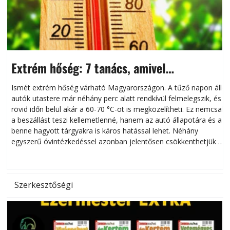
Extrém hőség: 7 tanács, amivel
megóvhatjuk autónkat a nyári károktól
Ismét extrém hőség várható Magyarországon. A tűző napon álló
autók utastere már néhány perc alatt rendkívül felmelegszik, és
rövid időn belül akár a 60-70 °C-ot is megközelítheti. Ez nemcsak
n
a beszállást teszi kellemetlenné, hanem az autó állapotára és a
benne hagyott tárgyakra is káros hatással lehet. Néhány
egyszerű óvintézkedéssel azonban jelentősen csökkenthetjük a
hőség káros hatásait.
l
Szerkesztőségi