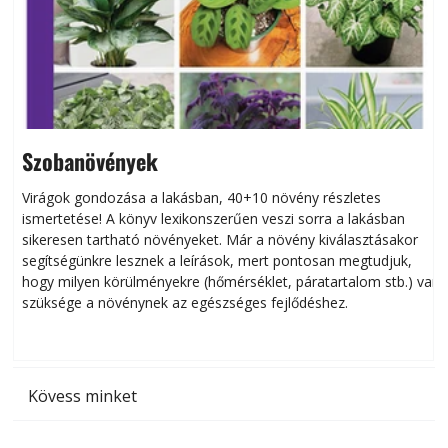
Szobanövények
Virágok gondozása a lakásban, 40+10 növény részletes
ismertetése! A könyv lexikonszerűen veszi sorra a lakásban
s
sikeresen tart­ha­tó növényeket. Már a növény kiválasztásakor
h
segítségünkre lesznek a leírások, mert pontosan megtudjuk,
k
hogy milyen körülményekre (hőmérséklet, páratartalom stb.) van
szüksége a növénynek az egészséges fejlődéshez.
t
Kövess minket