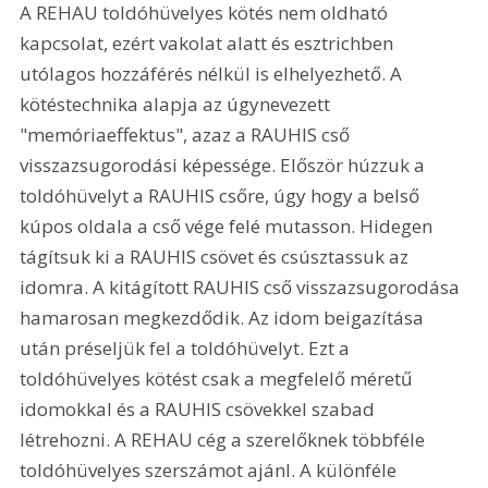
A REHAU toldóhüvelyes kötés nem oldható 
kapcsolat, ezért vakolat alatt és esztrichben 
utólagos hozzáférés nélkül is elhelyezhető. A 
kötéstechnika alapja az úgynevezett 
"memóriaeffektus", azaz a RAUHIS cső 
visszazsugorodási képessége. Először húzzuk a 
toldóhüvelyt a RAUHIS csőre, úgy hogy a belső 
kúpos oldala a cső vége felé mutasson. Hidegen 
tágítsuk ki a RAUHIS csövet és csúsztassuk az 
idomra. A kitágított RAUHIS cső visszazsugorodása 
hamarosan megkezdődik. Az idom beigazítása 
után préseljük fel a toldóhüvelyt. Ezt a 
toldóhüvelyes kötést csak a megfelelő méretű 
idomokkal és a RAUHIS csövekkel szabad 
létrehozni. A REHAU cég a szerelőknek többféle 
toldóhüvelyes szerszámot ajánl. A különféle 