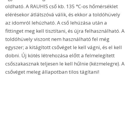
oldható. A RAUHIS cső kb. 135 °C-os hőmérséklet 
elérésekor átlátszóvá válik, és ekkor a toldóhüvely 
az idomról lehúzható. A cső lehúzása után a 
fittinget meg kell tisztítani, és újra felhasználható. A 
toldóhüvely viszont nem használható fel még 
egyszer; a kitágított csővéget le kell vágni, és el kell 
dobni. Új kötés létrehozása előtt a felmelegített 
csőszakasznak teljesen le kell hűlnie (kézmelegre). A 
csővéget meleg állapotban tilos tágítani! 