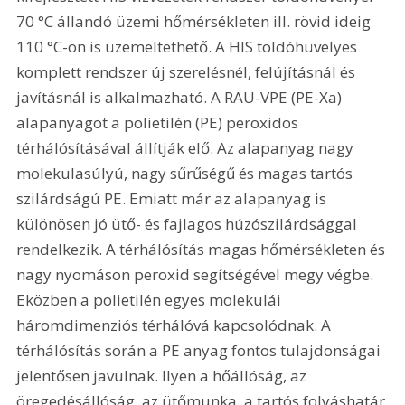
70 °C állandó üzemi hőmérsékleten ill. rövid ideig 
110 °C-on is üzemeltethető. A HIS toldóhüvelyes 
komplett rendszer új szerelésnél, felújításnál és 
javításnál is alkalmazható. A RAU-VPE (PE-Xa) 
alapanyagot a polietilén (PE) peroxidos 
térhálósításával állítják elő. Az alapanyag nagy 
molekulasúlyú, nagy sűrűségű és magas tartós 
szilárdságú PE. Emiatt már az alapanyag is 
különösen jó ütő- és fajlagos húzószilárdsággal 
rendelkezik. A térhálósítás magas hőmérsékleten és 
nagy nyomáson peroxid segítségével megy végbe. 
Eközben a polietilén egyes molekulái 
háromdimenziós térhálóvá kapcsolódnak. A 
térhálósítás során a PE anyag fontos tulajdonságai 
jelentősen javulnak. Ilyen a hőállóság, az 
öregedésállóság, az ütőmunka, a tartós folyáshatár 