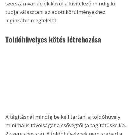
szerszámvariációk közül a kivitelező mindig ki 
tudja választani az adott körülményekhez 
leginkább megfelelőt. 
Toldóhüvelyes kötés létrehozása 
A tágításnál mindig be kell tartani a toldóhüvely 
minimális távolságát a csővégtől (a tágítótüske kb. 
2-szeres hossza). A toldóhüvelynek nem szabad a 