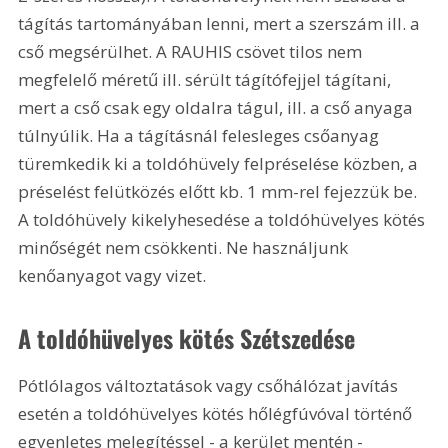
tágítás tartományában lenni, mert a szerszám ill. a 
cső megsérülhet. A RAUHIS csövet tilos nem 
megfelelő méretű ill. sérült tágítófejjel tágítani, 
mert a cső csak egy oldalra tágul, ill. a cső anyaga 
túlnyúlik. Ha a tágításnál felesleges csőanyag 
türemkedik ki a toldóhüvely felpréselése közben, a 
préselést felütközés előtt kb. 1 mm-rel fejezzük be. 
A toldóhüvely kikelyhesedése a toldóhüvelyes kötés 
minőségét nem csökkenti. Ne használjunk 
kenőanyagot vagy vizet.   
A toldóhüvelyes kötés Szétszedése 
Pótlólagos változtatások vagy csőhálózat javítás 
esetén a toldóhüvelyes kötés hőlégfúvóval történő 
egyenletes melegítéssel - a kerület mentén - 