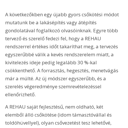
A következőkben egy újabb gyors csőkötési módot 
mutatunk be a lakásépítés vagy átépítés 
gondolatával foglalkozó olvasóinknak. Egyre több 
tervező és szerelő fedezi fel, hogy a REHAU 
rendszerrel értékes időt takaríthat meg, a tervezés 
egyszerűbbé válik a kevés rendszerelem miatt, a 
kivitelezés ideje pedig legalább 30 %-kal 
csökkenthető. A forrasztás, hegesztés, menetvágás 
már a múlté. Az új módszer egyszerűbb, és a 
szerelés végeredménye szemrevételezéssel 
ellenőrizhető. 
A REHAU saját fejlesztésű, nem oldható, két 
elemből álló csőkötése (idom támasztóvállal és 
toldóhüvellyel), olyan csővezetést tesz lehetővé, 