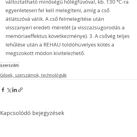
változtatható minőségű hőlégfúvóval, kb. 130 °C-ra 
egyenletesen fel kell melegíteni, amíg a cső 
átlátszóvá válik. A cső felmelegítése után 
visszanyeri eredeti méretét (a visszazsugorodás a 
memóriaeffektus következménye). 3. A csővég teljes 
lehűlése után a REHAU toldóhüvelyes kötés a 
megszokott módon kivitelezhető. 
szerszám
Gépek, szerszámok, technológiák
Kapcsolódó bejegyzések