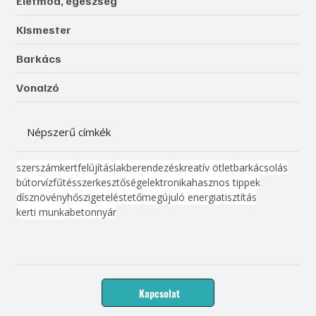
Életmód, egészség
Kismester
Barkács
Vonalzó
Népszerű címkék
szerszám
kert
felújítás
lakberendezés
kreatív ötlet
barkácsolás
bútor
víz
fűtés
szerkesztőség
elektronika
hasznos tippek
dísznövény
hőszigetelés
tető
megújuló energia
tisztítás
kerti munka
beton
nyár
Kapcsolat