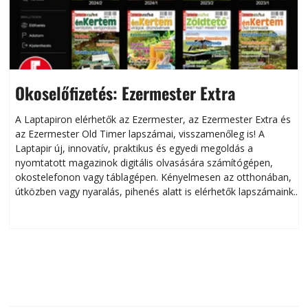
Okoselőfizetés: Ezermester Extra
A Laptapiron elérhetők az Ezermester, az Ezermester Extra és
az Ezermester Old Timer lapszámai, visszamenőleg is! A
Laptapir új, innovatív, praktikus és egyedi megoldás a
L
nyomtatott magazinok digitális olvasására számítógépen,
okostelefonon vagy táblagépen. Kényelmesen az otthonában,
útközben vagy nyaralás, pihenés alatt is elérhetők lapszámaink.
ú
Bárhol, bármikor, akár külföldön élve vagy dolgozva is
B
olvashatók az Ezermester lapszámai. A Laptapir kényelmes
megoldás, mert: – t