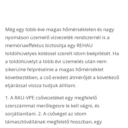
Még egy több éve magas hőmérsékleten és nagy 
nyomáson üzemelő vízvezeték rendszernél is a 
memóriaeffektus biztosítja egy REHAU 
toldóhüvelyes kötéssel szerelt idom beépítését. Ha 
a toldóhüvelyt a több évi üzemelés után nem 
sikerülne felpréselnie a magas hőmérséklet 
következtében, a cső eredeti átmérőjét a következő 
eljárással vissza tudjuk állítani. 
1. A RAU-VPE csővezetéket egy megfelelő 
szerszámmal merőlegesre le kell vágni, és 
sorjátlanítani. 2. A csővéget az idom 
támasztóvállának megfelelő hosszban, egy 