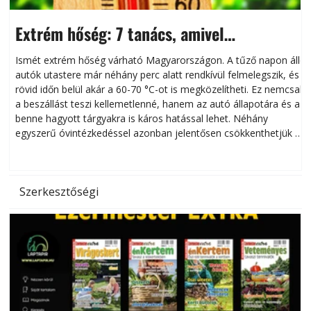
Extrém hőség: 7 tanács, amivel
megóvhatjuk autónkat a nyári károktól
Ismét extrém hőség várható Magyarországon. A tűző napon álló
autók utastere már néhány perc alatt rendkívül felmelegszik, és
rövid időn belül akár a 60-70 °C-ot is megközelítheti. Ez nemcsak
n
a beszállást teszi kellemetlenné, hanem az autó állapotára és a
benne hagyott tárgyakra is káros hatással lehet. Néhány
egyszerű óvintézkedéssel azonban jelentősen csökkenthetjük a
hőség káros hatásait.
l
Szerkesztőségi