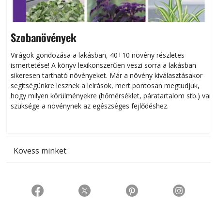
Szobanövények
Virágok gondozása a lakásban, 40+10 növény részletes
ismertetése! A könyv lexikonszerűen veszi sorra a lakásban
s
sikeresen tart­ha­tó növényeket. Már a növény kiválasztásakor
h
segítségünkre lesznek a leírások, mert pontosan megtudjuk,
k
hogy milyen körülményekre (hőmérséklet, páratartalom stb.) van
szüksége a növénynek az egészséges fejlődéshez.
t
Kövess minket