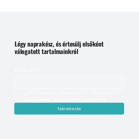
Légy naprakész, és értesülj elsőként
válogatott tartalmainkról
E-mail cím
*
Igen, szeretnék feliratkozni, és elfogadom az 
adatkezelést. 
Adatvédelmi tájékoztató
Feliratkozás