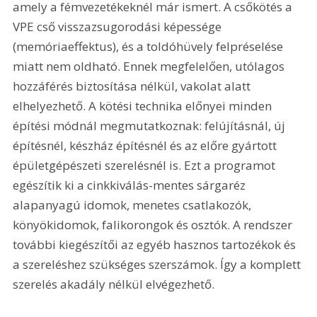
amely a fémvezetékeknél már ismert. A csőkötés a 
VPE cső visszazsugorodási képessége 
(memóriaeffektus), és a toldóhüvely felpréselése 
miatt nem oldható. Ennek megfelelően, utólagos 
hozzáférés biztosítása nélkül, vakolat alatt 
elhelyezhető. A kötési technika előnyei minden 
építési módnál megmutatkoznak: felújításnál, új 
építésnél, készház építésnél és az előre gyártott 
épületgépészeti szerelésnél is. Ezt a programot 
egészítik ki a cinkkiválás-mentes sárgaréz 
alapanyagú idomok, menetes csatlakozók, 
könyökidomok, falikorongok és osztók. A rendszer 
további kiegészítői az egyéb hasznos tartozékok és 
a szereléshez szükséges szerszámok. Így a komplett 
szerelés akadály nélkül elvégezhető. 