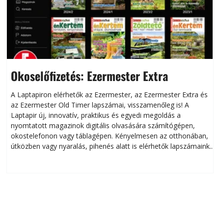
Okoselőfizetés: Ezermester Extra
A Laptapiron elérhetők az Ezermester, az Ezermester Extra és
az Ezermester Old Timer lapszámai, visszamenőleg is! A
Laptapir új, innovatív, praktikus és egyedi megoldás a
L
nyomtatott magazinok digitális olvasására számítógépen,
okostelefonon vagy táblagépen. Kényelmesen az otthonában,
útközben vagy nyaralás, pihenés alatt is elérhetők lapszámaink.
ú
Bárhol, bármikor, akár külföldön élve vagy dolgozva is
B
olvashatók az Ezermester lapszámai. A Laptapir kényelmes
megoldás, mert: – t