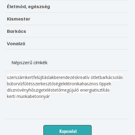
Életmód, egészség
Kismester
Barkács
Vonalzó
Népszerű címkék
szerszám
kert
felújítás
lakberendezés
kreatív ötlet
barkácsolás
bútor
víz
fűtés
szerkesztőség
elektronika
hasznos tippek
dísznövény
hőszigetelés
tető
megújuló energia
tisztítás
kerti munka
beton
nyár
Kapcsolat