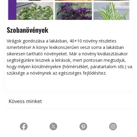
Szobanövények
Virágok gondozása a lakásban, 40+10 növény részletes
ismertetése! A könyv lexikonszerűen veszi sorra a lakásban
s
sikeresen tart­ha­tó növényeket. Már a növény kiválasztásakor
h
segítségünkre lesznek a leírások, mert pontosan megtudjuk,
k
hogy milyen körülményekre (hőmérséklet, páratartalom stb.) van
szüksége a növénynek az egészséges fejlődéshez.
t
Kövess minket