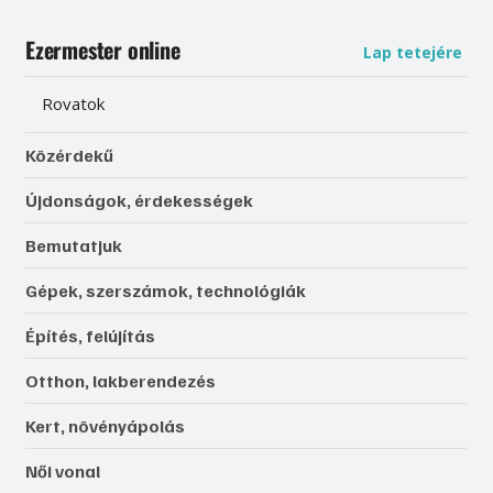
Ezermester online
Lap tetejére
Rovatok
Közérdekű
Újdonságok, érdekességek
Bemutatjuk
Gépek, szerszámok, technológiák
Építés, felújítás
Otthon, lakberendezés
Kert, növényápolás
Női vonal