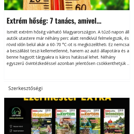
Extrém hőség: 7 tanács, amivel
megóvhatjuk autónkat a nyári károktól
Ismét extrém hőség várható Magyarországon. A tűző napon álló
autók utastere már néhány perc alatt rendkívül felmelegszik, és
rövid időn belül akár a 60-70 °C-ot is megközelítheti. Ez nemcsak
n
a beszállást teszi kellemetlenné, hanem az autó állapotára és a
benne hagyott tárgyakra is káros hatással lehet. Néhány
egyszerű óvintézkedéssel azonban jelentősen csökkenthetjük a
hőség káros hatásait.
l
Szerkesztőségi