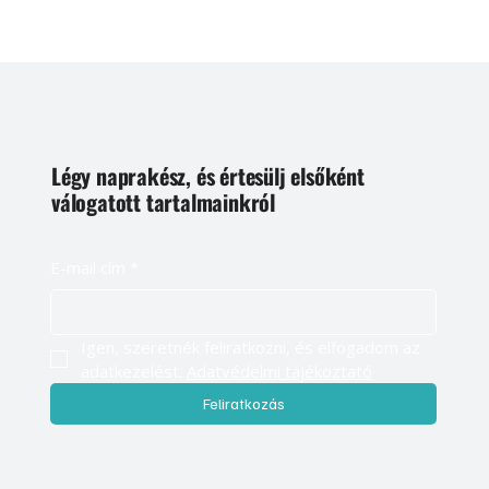
Légy naprakész, és értesülj elsőként
válogatott tartalmainkról
E-mail cím
*
Igen, szeretnék feliratkozni, és elfogadom az 
adatkezelést. 
Adatvédelmi tájékoztató
Feliratkozás