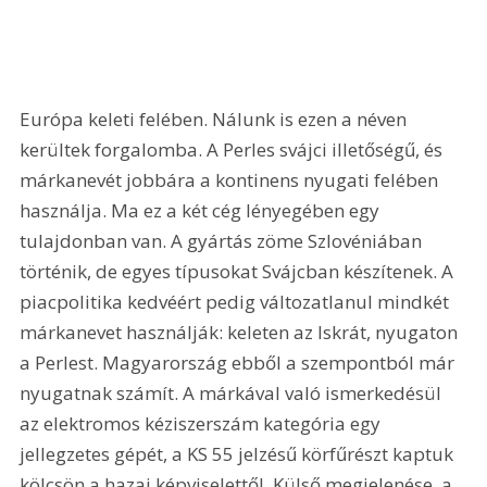
Európa keleti felében. Nálunk is ezen a néven 
kerültek forgalomba. A Perles svájci illetőségű, és 
márkanevét jobbára a kontinens nyugati felében 
használja. Ma ez a két cég lényegében egy 
tulajdonban van. A gyártás zöme Szlovéniában 
történik, de egyes típusokat Svájcban készítenek. A 
piacpolitika kedvéért pedig változatlanul mindkét 
márkanevet használják: keleten az Iskrát, nyugaton 
a Perlest. Magyarország ebből a szempontból már 
nyugatnak számít. A márkával való ismerkedésül 
az elektromos kéziszerszám kategória egy 
jellegzetes gépét, a KS 55 jelzésű körfűrészt kaptuk 
kölcsön a hazai képviselettől. Külső megjelenése, a 