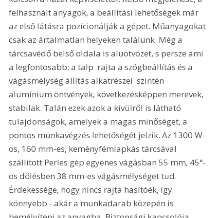
felhasznált anyagok, a beállítási lehetőségek már 
az első látásra pozícionálják a gépet. Műanyagokat 
csak az ártalmatlan helyeken találunk. Még a 
tárcsavédő belső oldala is aluötvözet, s persze ami 
a legfontosabb: a talp  rajta a szögbeállítás és a 
vágásmélység állítás alkatrészei  szintén 
alumínium öntvények, következésképpen merevek, 
stabilak. Talán ezek azok a kívülről is látható 
tulajdonságok, amelyek a magas minőséget, a 
pontos munkavégzés lehetőségét jelzik. Az 1300 W-
os, 160 mm-es, keményfémlapkás tárcsával 
szállított Perles gép egyenes vágásban 55 mm, 45°-
os dőlésben 38 mm-es vágásmélységet tud. 
Érdekessége, hogy nincs rajta hasítóék, így 
könnyebb - akár a munkadarab közepén is  
bemélyíteni az anyagba. Biztonsági kapcsolója 