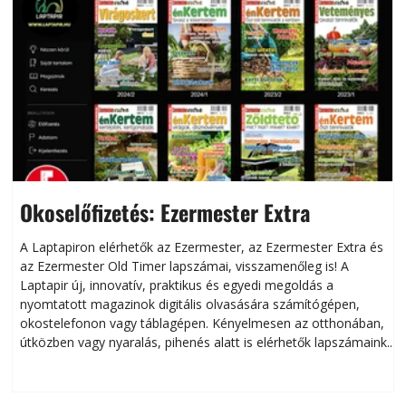
Okoselőfizetés: Ezermester Extra
A Laptapiron elérhetők az Ezermester, az Ezermester Extra és
az Ezermester Old Timer lapszámai, visszamenőleg is! A
Laptapir új, innovatív, praktikus és egyedi megoldás a
L
nyomtatott magazinok digitális olvasására számítógépen,
okostelefonon vagy táblagépen. Kényelmesen az otthonában,
útközben vagy nyaralás, pihenés alatt is elérhetők lapszámaink.
ú
Bárhol, bármikor, akár külföldön élve vagy dolgozva is
B
olvashatók az Ezermester lapszámai. A Laptapir kényelmes
megoldás, mert: – t