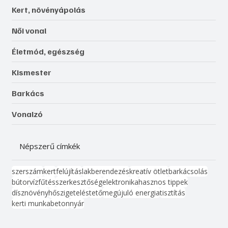
Kert, növényápolás
Női vonal
Életmód, egészség
Kismester
Barkács
Vonalzó
Népszerű címkék
szerszám
kert
felújítás
lakberendezés
kreatív ötlet
barkácsolás
bútor
víz
fűtés
szerkesztőség
elektronika
hasznos tippek
dísznövény
hőszigetelés
tető
megújuló energia
tisztítás
kerti munka
beton
nyár