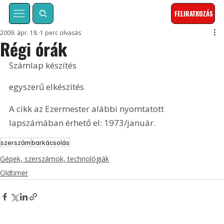
FELIRATKOZÁS
2009. ápr. 18.
1 perc olvasás
Régi órák
Számlap készítés
egyszerű elkészítés
A cikk az Ezermester alábbi nyomtatott 
lapszámában érhető el: 1973/január.
szerszám
barkácsolás
Gépek, szerszámok, technológiák
Oldtimer