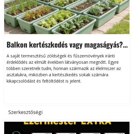
Balkon kertészkedés vagy magaságyás?
Helytakarékos kertészkedés
A saját termesztésű zöldségek és fűszernövények iránti
érdeklődés az elmúlt években látványosan megnőtt. Egyre
többen szeretnék tudni, honnan származik az élelmiszer az
l
asztalukra, miközben a kertészkedés sokak számára
kikapcsolódást és feltöltődést is jelent.
é
d
Szerkesztőségi