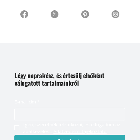
Légy naprakész, és értesülj elsőként
válogatott tartalmainkról
E-mail cím
*
Igen, szeretnék feliratkozni, és elfogadom az 
adatkezelést. 
Adatvédelmi tájékoztató