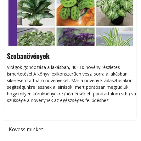
Szobanövények
Virágok gondozása a lakásban, 40+10 növény részletes
ismertetése! A könyv lexikonszerűen veszi sorra a lakásban
s
sikeresen tart­ha­tó növényeket. Már a növény kiválasztásakor
h
segítségünkre lesznek a leírások, mert pontosan megtudjuk,
k
hogy milyen körülményekre (hőmérséklet, páratartalom stb.) van
szüksége a növénynek az egészséges fejlődéshez.
t
Kövess minket