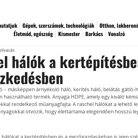
utatjuk
Gépek, szerszámok, technológiák
Otthon, lakberen
Életmód, egészség
Kismester
Barkács
Vonalzó
 olvasás
l hálók a kertépítésbe
szkedésben
ló – másképpen árnyékoló háló, kerítés háló, belátás gátló-
n használható termék. Anyaga HDPE, amely egy kiváló kémia
kkal rendelkező műanyagfajta. A raschel hálókat a lehető l
 anyagokkal ötvözik, hogy élettartama elegendően hosszú le
 hálókat a kertépítésben és a mezőgazdaságban is igen szé