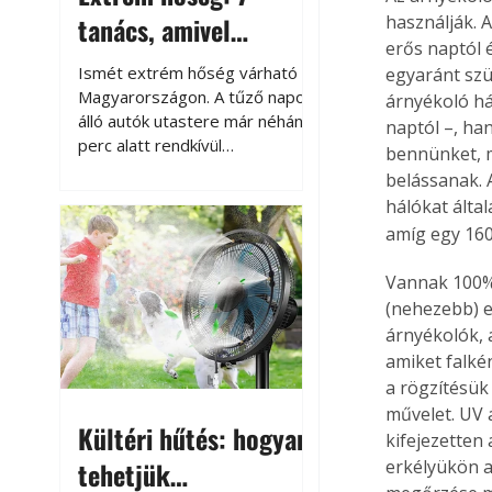
tanács, amivel
használják. 
erős naptól 
megóvhatjuk
Ismét extrém hőség várható
egyaránt szü
autónkat a nyári
Magyarországon. A tűző napon
árnyékoló há
álló autók utastere már néhány
naptól –, ha
károktól
perc alatt rendkívül
bennünket, m
felmelegszik, és rövid időn belül
belássanak. 
akár a 60-70 °C-ot is
hálókat álta
megközelítheti. Ez nemcsak a
amíg egy 16
beszállást teszi kellemetlenné,
hanem az autó állapotára és a
Vannak 100%-
benne hagyott tárgyakra is
(nehezebb) e
káros hatással lehet. Néhány
árnyékolók, 
egyszerű óvintézkedéssel
amiket falké
azonban jelentősen
csökkenthetjük a hőség káros
a rögzítésük
hatásait.
művelet. UV á
Kültéri hűtés: hogyan
kifejezetten
tehetjük
erkélyükön a 