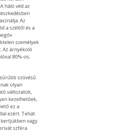
A háló véd az 
rtészkedésben 
sználja. Az 
 a széltől és a 
megóv 
ktelen személyek 
. Az árnyékoló 
lóval 80%-os, 
 sűrűbb szövésű 
nnak olyan 
tó változatok, 
nyen kezelhetőek, 
ető ez a 
lal ezért. Tehát 
i kertjükben vagy 
rivát szféra 