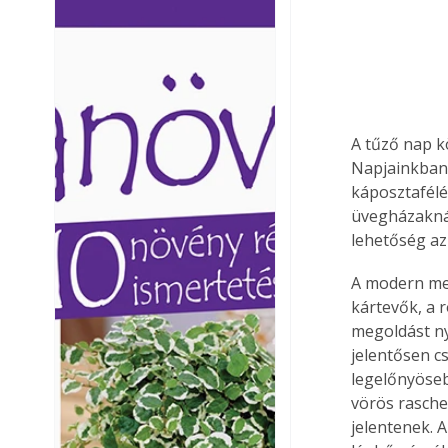
Ezermester lapszámai. A
Ezermester lapszámai
Laptapir kényelmes megoldás,
Laptapir kényelmes 
mert: – t
mert: – t
A tűző nap k
Napjainkban 
káposztafélék
üvegházaknál
lehetőség az
A modern mez
kártevők, a r
megoldást ny
jelentősen c
legelőnyöseb
vörös raschel
jelentenek. 