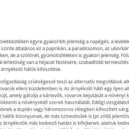
. A
megoldás,
övetkeztében egyre gyakoribb jelenség a napégés, a levelek
szinte általános ez a paprikán, a paradicsomon, az uborkán
en, de a szőlőnél, gyümölcsféléken is gyakori jelenség. Fóli
 lehetőség van a héjazat festésére, szabadföldi termesztés
 árnyékoló hálók kifeszítése.
őgazdaság szükségessé teszi az alternatív megoldások al
ovarok elleni küzdelemben is. Az árnyékoló háló egy ilyen al
újt, amely gátolja a kártevők, rovarok bejutását a növényi 
sökkenti a növényvédő szerek használatát. Eddigi vizsgálatok
bnek a duplán vagy háromszoros rétegben kifeszített sárg
 hálók bizonyulnak, de más színezésűek is (pl. zöld) jelentő
Az árnyékolók más kedvező hatást is kifejtenek: alattuk kedv