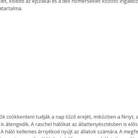
et, kisebb az éjszakai és a déli hőmérséklet közötti ingado
atartalma.
ók csökkenteni tudják a nap tűző erejét, miközben a fényt, a
s átengedik. A raschel hálókat az állattenyésztésben is elős
 A háló kellemes árnyékod nyújt az állatok számára. A megf