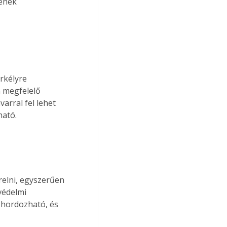
sének 
rkélyre 
n megfelelő 
arral fel lehet 
ható.
relni, egyszerűen 
védelmi 
 hordozható, és 