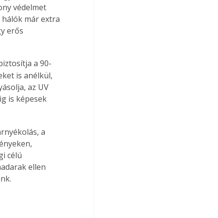
ony védelmet 
 hálók már extra 
y erős 
biztosítja a 90-
ket is anélkül, 
ásolja, az UV 
ig is képesek 
árnyékolás, a 
vényeken, 
i célú 
madarak ellen 
ünk.