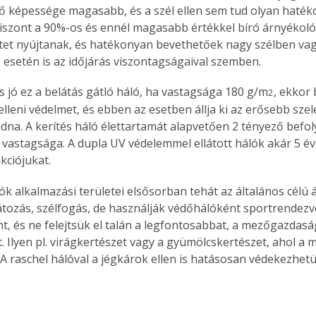
ő képessége magasabb, és a szél ellen sem tud olyan haték
 Viszont a 90%-os és ennél magasabb értékkel bíró árnyékoló
et nyújtanak, és hatékonyan bevethetőek nagy szélben vag
esetén is az időjárás viszontagságaival szemben.
s jó ez a belátás gátló háló, ha vastagsága 180 g/m
, ekkor 
2
lleni védelmet, és ebben az esetben állja ki az erősebb szele
dna. A kerítés háló élettartamát alapvetően 2 tényező befoly
 vastagsága. A dupla UV védelemmel ellátott hálók akár 5 év
kciójukat.
ók alkalmazási területei elsősorban tehát az általános célú 
átozás, szélfogás, de használják védőhálóként sportrendez
t, és ne felejtsük el talán a legfontosabbat, a mezőgazdaság
. Ilyen pl. virágkertészet vagy a gyümölcskertészet, ahol a 
 A raschel hálóval a jégkárok ellen is hatásosan védekezhet