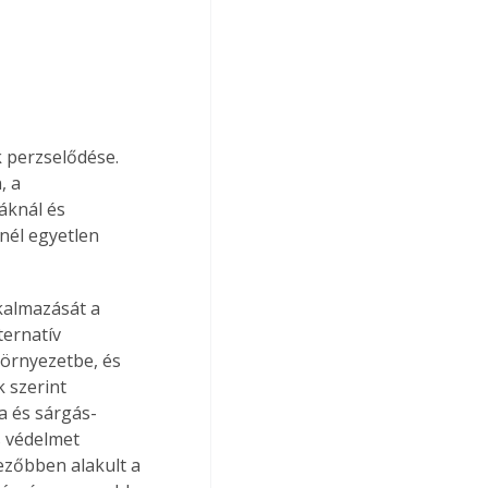
 perzselődése. 
, a 
áknál és 
nél egyetlen 
kalmazását a 
ternatív 
környezetbe, és 
 szerint 
a és sárgás-
s védelmet 
ezőbben alakult a 