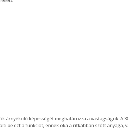
llett.
lók árnyékoló képességét meghatározza a vastagságuk. A 3
lti be ezt a funkciót, ennek oka a ritkábban szőtt anyaga, v