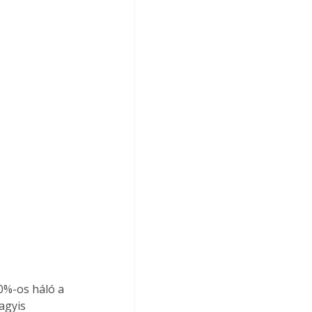
0%-os háló a 
agyis 