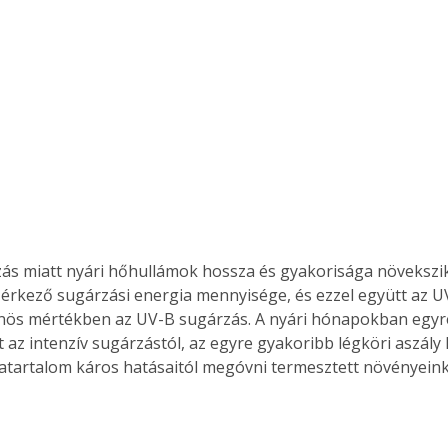
Együtt jobban megéri!
Bővebb információ itt!
k az
Együtt jobban megéri! A
mester
könyvek tetszőleges
er Old
párosítással kedvezményes
áron, 0 Ft postaköltséggel
ptapir új,
megrendelhetők!
és egyedi
zás miatt nyári hőhullámok hossza és gyakorisága növekszik
tt
lvasására
e érkező sugárzási energia mennyisége, és ezzel együtt az U
elefonon
önös mértékben az UV-B sugárzás. A nyári hónapokban egy
nyelmesen
t az intenzív sugárzástól, az egyre gyakoribb légköri aszály
ben vagy
atartalom káros hatásaitól megóvni termesztett növényeink
t is
. Bárhol,
ön élve
ashatók az