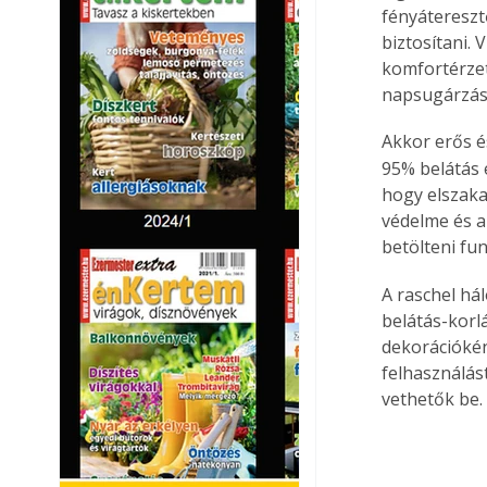
fényátereszt
biztosítani.
komfortérzet
napsugárzás 
Akkor erős é
95% belátás e
hogy elszaka
védelme és a
betölteni fun
A raschel hál
belátás-korl
dekorációkén
felhasználást
vethetők be.