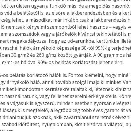
A két területen ugyan a funkció más, de a megoldás hasonló. 
és véd a belátástól is; az elsőre a lakberendezésben és a ke
kség lehet, a másodikat már inkább csak a lakberendezés ha
ló nemcsak kényelmi szempontból lehet hasznos – vagyis véd
nem a szomszédok vagy a járókelők kíváncsi tekintetétől is 
ert megakadályozza, hogy az udvarunkba, kertünkbe illeté
A raschel hálók árnyékoló képessége 30-tól 99%-ig terjedhet
lában 30 g/m2 és 260 g/m
 között gyártják. A 90 grammos há
2
0 g/m
-es hálóval 90%-os belátás korlátozást lehet elérni.
2
os belátás korlátozó hálók is. Fontos kiemelni, hogy minél
gy árnyékoló háló, annál tovább szolgál majd ki minket. Va
amiket kimondottan kerítésekre találtak ki, léteznek kihúzha
nt használhatunk, vagy fel lehet szerelni erkélyekre is. Kön
 és a vágásuk is egyszerű, minden esetben gyorsan elvégezh
llóságuk is megfelelő, a legtöbb cég több éves garanciát vál
 ajánlani tudjuk azoknak, akik zavartalanul szeretnék élvezn
szabad időtöltést, nyugalomban, kicsit elzárva a világtól, a p