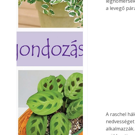
léghőmérsékl
a levegő pár
A raschel hál
nedvességet i
alkalmazzák.