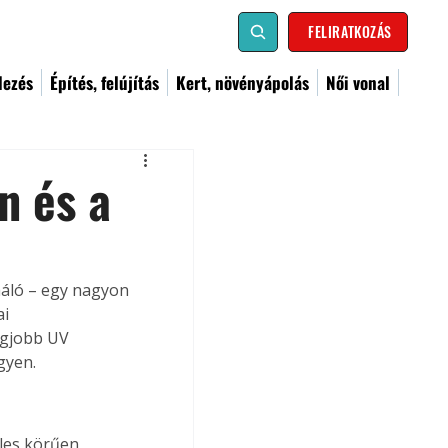
FELIRATKOZÁS
dezés
Építés, felújítás
Kert, növényápolás
Női vonal
n és a
háló – egy nagyon 
i 
egjobb UV 
gyen.
les körűen 