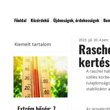
Főoldal
Közérdekű
Újdonságok, érdekességek
Bem
2023. júl. 20.
4 perc
Rasche
Kiemelt tartalom
kerté
A raschel há
széles körbe
tulajdonságo
stabilizátor
Extrém hőség: 7
Az árnyékoló