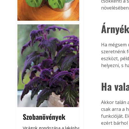
csökkenti a 
növelésében
Árnyék
Ha mégsem ud
szeretnénk fe
eszközt, péld
helyezni, s 
Ha val
Akkor talán 
csak arra a h
Szobanövények
Virágoskert: k
funkcióját. 
ezért bárhol
teraszon, laká
Virágok gondozása a lakásban,