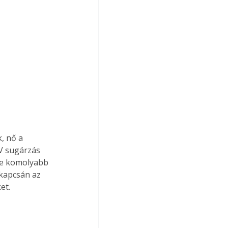
, nő a 
V sugárzás 
re komolyabb 
 kapcsán az 
et.