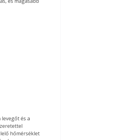
zás, és magasabb 
 levegőt és a 
zeretettel 
elelő hőmérséklet 