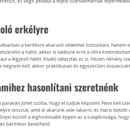
stresszt, ez segít például a tejelő szarvasmarhák tejtermelé
.
oló erkélyre
varban a kerítésre akarunk védelmet biztosítani, hanem e
lszerelni a hálót, akkor is találunk erre a célra kimondotta
ául a legyező hálót. Kiváló választás ez is, hiszen néhány csav
ha mégsem kell, akkor praktikusan és egyszerűen összecsuk
amihez hasonlítani szeretnénk
a paraván jöhet szóba, hogy el tudjuk képzelni. Nem kell sze
elyre tesszük, amit el akarunk vele takarni, és máris betölti 
ertben,
Gyógyító növények: a
Előnyei között a legfontosabb éppen az a tulajdonsága, hogy
 és bármikor bevethető.
sban
természet kincsei az