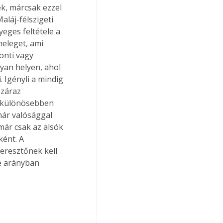
k, márcsak ezzel 
láj-félszigeti 
eges feltétele a 
meleget, ami 
onti vagy 
yan helyen, ahol 
 Igényli a mindig 
száraz 
m különösebben 
már valósággal 
 már csak az alsók 
ként. A 
eresztőnek kell 
e arányban 