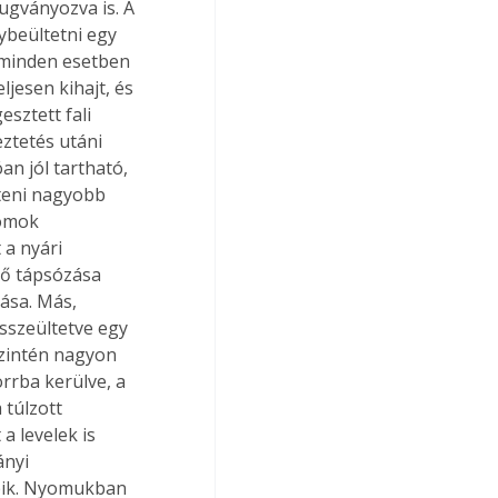
gványozva is. A 
beültetni egy 
 minden esetben 
jesen kihajt, és 
sztett fali 
ztetés utáni 
n jól tartható, 
teni nagyobb 
homok 
 a nyári 
ő tápsózása 
ása. Más, 
sszeültetve egy 
szintén nagyon 
orrba kerülve, a 
 túlzott 
a levelek is 
ányi 
pik. Nyomukban 