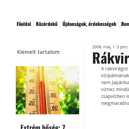
Főoldal
Közérdekű
Újdonságok, érdekességek
Bem
2008. máj. 1.
3 perc
Rákvi
Kiemelt tartalom
A rákvirágo
vízipálmának 
nem Japánban
vízhez mindö
csapvízben is
megmaradna
Extrém hőség: 7