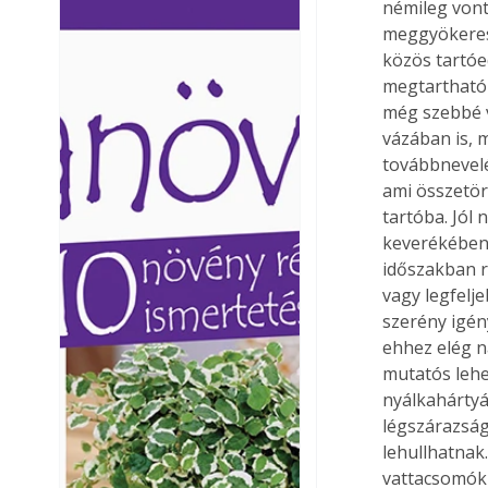
némileg von
Ezermester lapszámai. A
Ezermester lapszámai
meggyökeres
Laptapir kényelmes megoldás,
Laptapir kényelmes 
közös tartóe
mert: – t
mert: – t
megtartható t
még szebbé vá
vázában is, 
továbbnevelé
ami összetör
tartóba. Jól
keverékében,
időszakban 
vagy legfelj
szerény igén
ehhez elég n
mutatós lehet
nyálkahártyát
légszárazság,
lehullhatnak
vattacsomókr