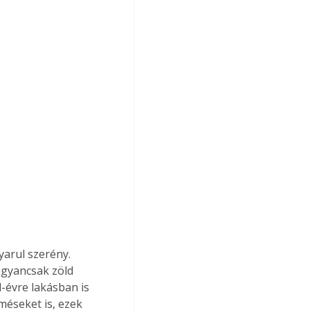
arul szerény. 
ugyancsak zöld 
l-évre lakásban is 
méseket is, ezek 