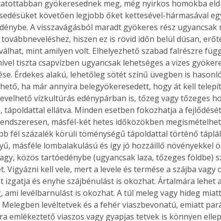
tatottabban gyökeresednek meg, még nyirkos homokba eldu
. A
edésüket követően legjobb őket kettesével-hármasával egy
megoldás,
dénybe. A visszavágásból maradt gyökeres rész ugyancsak
ovábbneveléshez, hiszen ez is rövid időn belül dúsan, erőtel
lhat, mint amilyen volt. Elhelyezhető szabad falrészre függe
mivel tiszta csapvízben ugyancsak lehetséges a vizes gyökere
se. Érdekes alakú, lehetőleg sötét színű üvegben is hasonlóa
hető, ha már annyira belegyökeresedett, hogy át kell telepí
 nevelhető vízkultúrás edénypárban is, tőzeg vagy tőzeges 
 tápoldattal ellátva. Minden esetben fokozhatja a fejlődését
rendszeresen, másfél-két hetes időközökben megismételhet
ebb fél százalék körüli töménységű tápoldattal történő táplál
yű, másféle lombalakulású és így jó hozzáillő növényekkel ö
agy, közös tartóedénybe (ugyancsak laza, tőzeges földbe) 
. Vigyázni kell vele, mert a levele és termése a szájba vagy 
 izgatja és enyhe szájbénulást is okozhat. Ártalmára lehet a
 ami levélbarnulást is okozhat. A túl meleg vagy hideg miatt 
. Melegben levéltetvek és a fehér viaszbevonatú, emiatt par
a emlékeztető viaszos vagy gyapjas tetvek is könnyen elle