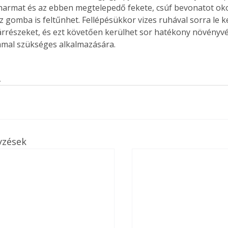
harmat és az ebben megtelepedő fekete, csúf bevonatot ok
gomba is feltűnhet. Fellépésükkor vizes ruhával sorra le kel
zárrészeket, és ezt követően kerülhet sor hatékony növényvé
mal szükséges alkalmazására. 
s
yzések