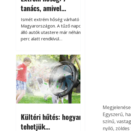
tanács, amivel
megóvhatjuk
Ismét extrém hőség várható
autónkat a nyári
Magyarországon. A tűző napon
álló autók utastere már néhány
károktól
perc alatt rendkívül
felmelegszik, és rövid időn belül
akár a 60-70 °C-ot is
megközelítheti. Ez nemcsak a
beszállást teszi kellemetlenné,
hanem az autó állapotára és a
benne hagyott tárgyakra is
káros hatással lehet. Néhány
egyszerű óvintézkedéssel
azonban jelentősen
csökkenthetjük a hőség káros
Megjelenése
hatásait.
Egyszerű, ha
Kültéri hűtés: hogyan
színű, vastag
tehetjük
nyíló, zöldes