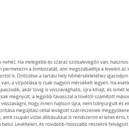
Együtt jobban megéri!
Bővebb információ itt!
k az
Együtt jobban megéri! A
mester
könyvek tetszőleges
er Old
párosítással kedvezményes
áron, 0 Ft postaköltséggel
 nehéz. Ha melegebb és száraz szobalevegőn van, hasznos l
ptapir új,
megrendelhetők!
 permetezni a lombozatát, ami megszabadítja a leveleit az 
és egyedi
ortól is. Öntözése a tartási hely hőmérsékletéhez igazodjon
tt
van, a vízpótlása is csak nagyon mérsékelt legyen. Ha esetle
lvasására
paszodik, akár tövig is visszavágható, újra kihajt, és ismét le
elefonon
 csak megnyúlt, a legjobb tavasszal a tövétől számított más
nyelmesen
t visszavágni, hogy innen hajtson újra, nem túlnyurgult és e
ben vagy
t is
porítása megújítási céllal levágott szárrészeinek meggyökere
. Bárhol,
amit csupán vízbe állításukkal is rendszerint el lehet érni,
ön élve
belül. Levéltelen, és rövidebb-hosszabb részekre felvágott 
ashatók az