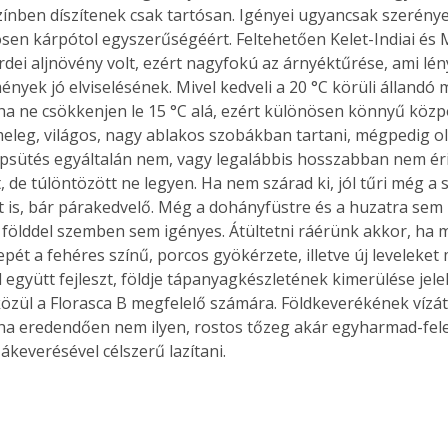
zínben díszítenek csak tartósan. Igényei ugyancsak szerénye
ösen kárpótol egyszerűségéért. Feltehetően Kelet-Indiai és Ma
rdei aljnövény volt, ezért nagyfokú az árnyéktűrése, ami lény
nyek jó elviselésének. Mivel kedveli a 20 °C körüli állandó 
ha ne csökkenjen le 15 °C alá, ezért különösen könnyű közp
meleg, világos, nagy ablakos szobákban tartani, mégpedig ol
psütés egyáltalán nem, vagy legalábbis hosszabban nem éri.
t, de túlöntözött ne legyen. Ha nem szárad ki, jól tűri még a 
 is, bár párakedvelő. Még a dohányfüstre és a huzatra se
 földdel szemben sem igényes. Átültetni ráérünk akkor, ha 
repét a fehéres színű, porcos gyökérzete, illetve új leveleket
 együtt fejleszt, földje tápanyagkészletének kimerülése jele
közül a Florasca B megfelelő számára. Földkeverékének vízát
 ha eredendően nem ilyen, rostos tőzeg akár egyharmad-fel
keverésével célszerű lazítani. 