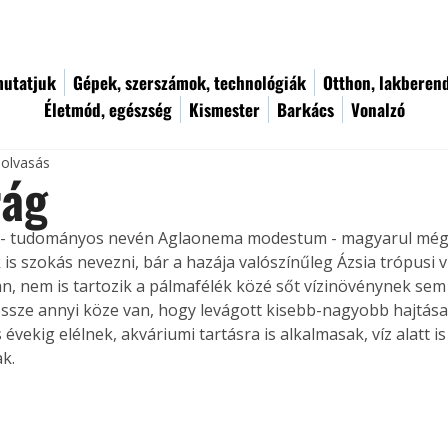
utatjuk
Gépek, szerszámok, technológiák
Otthon, lakberen
Életmód, egészség
Kismester
Barkács
Vonalzó
 olvasás
rág
t - tudományos nevén Aglaonema modestum - magyarul még
is szokás nevezni, bár a hazája valószínűleg Ázsia trópusi vi
, nem is tartozik a pálmafélék közé sőt vízinövénynek sem 
ssze annyi köze van, hogy levágott kisebb-nagyobb hajtása
 évekig elélnek, akváriumi tartásra is alkalmasak, víz alatt is 
k. 