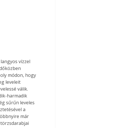
angyos vízzel 
időközben 
 oly módon, hogy 
g leveleit 
velessé válik. 
odik-harmadik 
lég sűrűn leveles 
ztetésével a 
 többnyire már 
törzsdarabjai 