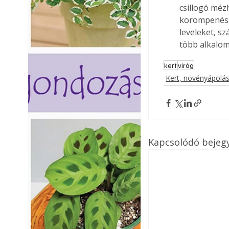
csillogó méz
korompenész 
leveleket, s
több alkalom
kert
virág
Kert, növényápolá
Kapcsolódó bejeg