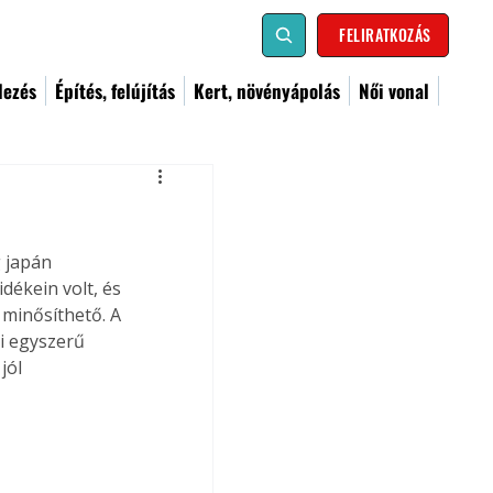
FELIRATKOZÁS
dezés
Építés, felújítás
Kert, növényápolás
Női vonal
 japán 
dékein volt, és 
minősíthető. A 
i egyszerű 
jól 