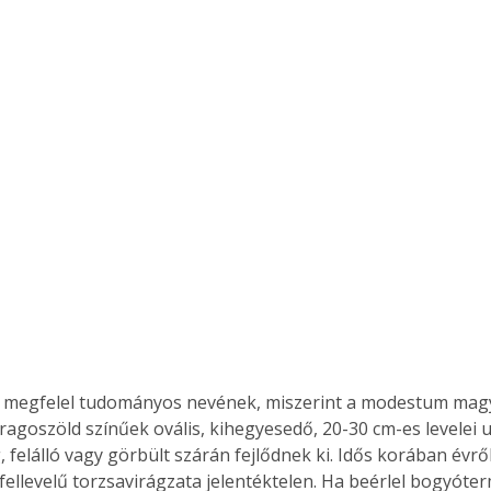
 megfelel tudományos nevének, miszerint a modestum magy
ragoszöld színűek ovális, kihegyesedő, 20-30 cm-es levelei 
, felálló vagy görbült szárán fejlődnek ki. Idős korában évrő
 fellevelű torzsavirágzata jelentéktelen. Ha beérlel bogyóter