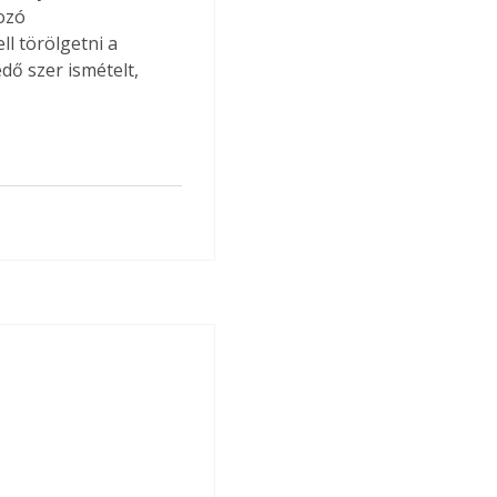
ozó 
l törölgetni a 
dő szer ismételt, 