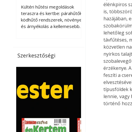
kellemesebbé a
élénkpiros s
Kültéri hűtési megoldások
is, többször
teraszt és a kertet?
teraszra és kertbe: párahűtők,
hazájában, e
ködhűtő rendszerek, növények
szobakörülmé
és árnyékolás a kellemesebb
lehetőleg so
nyári mikroklímáért. A kültéri
hűtés kérdése az utóbbi
távfűtéses, 
években egyre nagyobb
közvetlen na
jelentőséget kapott, ahogy a
nyirkos talaj
Szerkesztőségi
nyári hőhullámok gyakoribbá és
szobalevegőt
intenzívebbé váltak. Míg
érzékenye. A
korábban elsősorban a beltéri
feszíti a cse
klímaberendezések jelentették
elvesztésével
a megoldást a meleg ellen, ma
típusföldek 
már egyre többen keresnek
lennie, vagy
olyan kültéri hűtési
történő hozzá
lehetőségeket is, amelyek a
teraszok, erkélyek, kertek vagy
vendégl