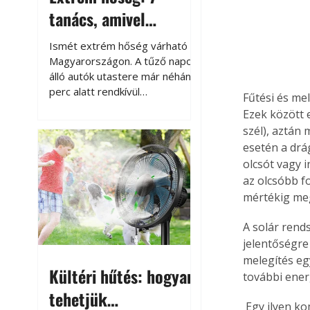
tanács, amivel
megóvhatjuk
Ismét extrém hőség várható
autónkat a nyári
Magyarországon. A tűző napon
álló autók utastere már néhány
károktól
perc alatt rendkívül
Fűtési és me
felmelegszik, és rövid időn belül
Ezek között 
akár a 60-70 °C-ot is
szél), aztán
megközelítheti. Ez nemcsak a
esetén a drá
beszállást teszi kellemetlenné,
olcsót vagy i
hanem az autó állapotára és a
az olcsóbb f
benne hagyott tárgyakra is
mértékig meg
káros hatással lehet. Néhány
egyszerű óvintézkedéssel
A solár rend
azonban jelentősen
jelentőségre 
csökkenthetjük a hőség káros
hatásait.
melegítés egy
Kültéri hűtés: hogyan
további ener
tehetjük
 Egy ilyen komplex rendszer előfeltétele olyan alkalmas tároló alkalmazása, amely a fűtés-