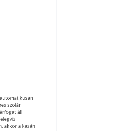
es szolár 
rfogat áll 
elegvíz 
n, akkor a kazán 