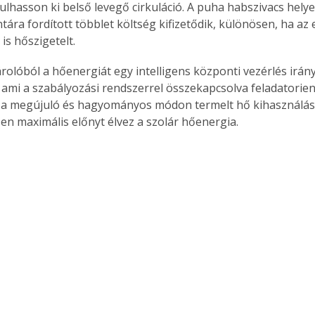
ulhasson ki belső levegő cirkuláció. A puha habszivacs helye
ára fordított többlet költség kifizetődik, különösen, ha az
is hőszigetelt.
Együtt jobban megéri!
, ami a szabályozási rendszerrel összekapcsolva feladatorie
Bővebb információ itt!
k az
Együtt jobban megéri! A
 a megújuló és hagyományos módon termelt hő kihasználásá
mester
könyvek tetszőleges
n maximális előnyt élvez a szolár hőenergia. 
er Old
párosítással kedvezményes
áron, 0 Ft postaköltséggel
ptapir új,
megrendelhetők!
és egyedi
tt
lvasására
elefonon
nyelmesen
ben vagy
t is
. Bárhol,
ön élve
ashatók az