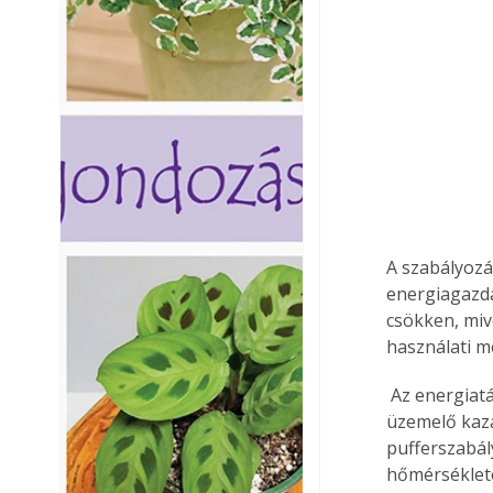
A szabályozá
energiagazdá
csökken, miv
használati m
 Az energiatároló külső hőforrásból, például hasábfával vagy tömörített tüzelőanyaggal 
üzemelő kazá
pufferszabál
hőmérséklete