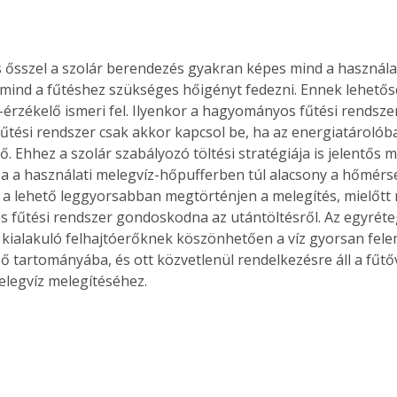
. A
megoldás,
 mind a fűtéshez szükséges hőigényt fedezni. Ennek lehetős
érzékelő ismeri fel. Ilyenkor a hagyományos fűtési rendsz
 fűtési rendszer csak akkor kapcsol be, ha az energiatárolób
. Ehhez a szolár szabályozó töltési stratégiája is jelentős 
Ha a használati melegvíz-hőpufferben túl alacsony a hőmérsé
 a lehető leggyorsabban megtörténjen a melegítés, mielőtt
fűtési rendszer gondoskodna az utántöltésről. Az egyrét
kialakuló felhajtóerőknek köszönhetően a víz gyorsan fele
ő tartományába, és ott közvetlenül rendelkezésre áll a fűtőv
elegvíz melegítéséhez.