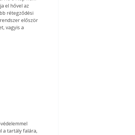
a el hővel az 
öbb rétegződési 
 rendszer először 
t, vagyis a 
ővédelemmel 
a tartály falára, 