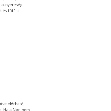
gia-nyereség 
 és fűtési 
ze. Ha a Nap nem 