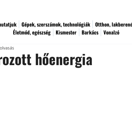
utatjuk
Gépek, szerszámok, technológiák
Otthon, lakberen
Életmód, egészség
Kismester
Barkács
Vonalzó
 olvasás
ozott hőenergia