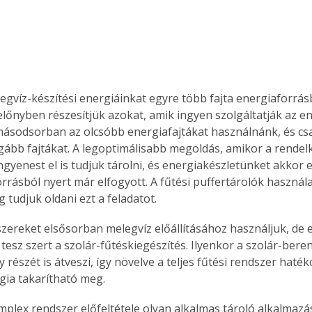
legvíz-készítési energiáinkat egyre több fajta energiaforrás
előnyben részesítjük azokat, amik ingyen szolgáltatják az en
 másodsorban az olcsóbb energiafajtákat használnánk, és cs
gább fajtákat. A legoptimálisabb megoldás, amikor a rendelk
ngyenest el is tudjuk tárolni, és energiakészletünket akkor e
orrásból nyert már elfogyott. A fűtési puffertárolók használ
 tudjuk oldani ezt a feladatot.
szereket elsősorban melegvíz előállításához használjuk, de
tesz szert a szolár-fűtéskiegészítés. Ilyenkor a szolár-bere
 részét is átveszi, így növelve a teljes fűtési rendszer haték
gia takarítható meg.