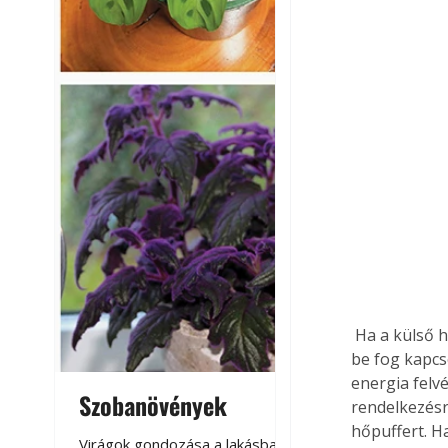
 Ha a külső hőforrás már nem áll rendelkezésre, akkor a fűtési rendszer automatikusan 
be fog kapcs
energia felv
Szobanövények
Virágoskert: k
rendelkezésr
hőpuffert. H
teraszon, laká
Virágok gondozása a lakásban,