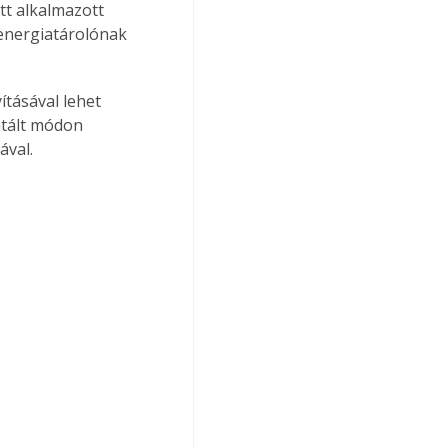
tt alkalmazott 
 energiatárolónak 
ntált módon 
val. 