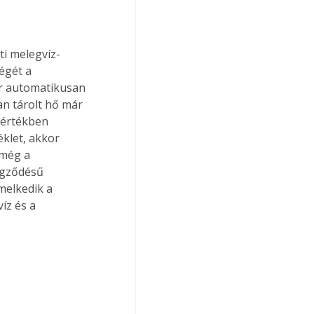
égét a 
er automatikusan 
an tárolt hő már 
mértékben 
klet, akkor 
 még a 
egződésű 
melkedik a 
íz és a 