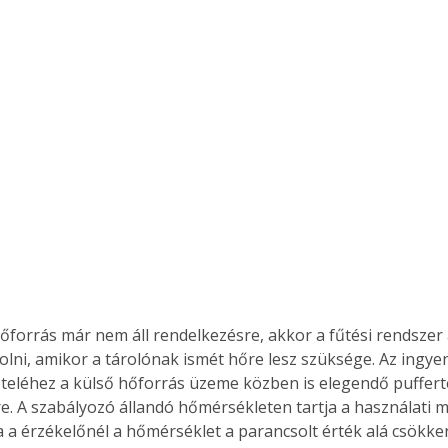
olni, amikor a tárolónak ismét hőre lesz szüksége. Az ingyen
ételéhez a külső hőforrás üzeme közben is elegendő pufferté
ertben,
Gyógyító növények: a
e. A szabályozó állandó hőmérsékleten tartja a használati m
a a érzékelőnél a hőmérséklet a parancsolt érték alá csökke
sban
természet kincsei az