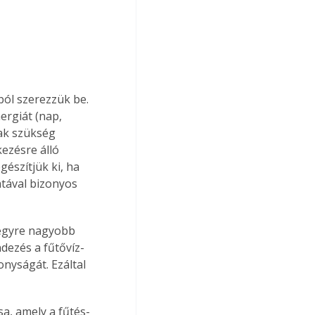
ból szerezzük be. 
ergiát (nap, 
ak szükség 
ezésre álló 
gészítjük ki, ha 
atával bizonyos 
 egyre nagyobb 
ndezés a fűtővíz-
onyságát. Ezáltal 