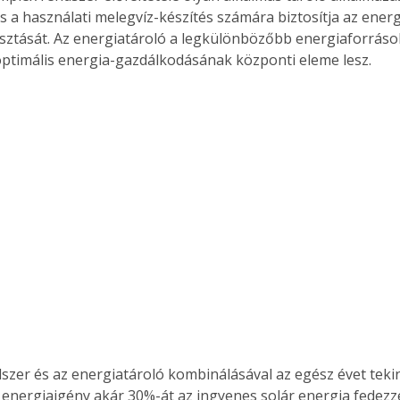
és a használati melegvíz-készítés számára biztosítja az ener
osztását. Az energiatároló a legkülönbözőbb energiaforrások
ptimális energia-gazdálkodásának központi eleme lesz.
s energiaigény akár 30%-át az ingyenes solár energia fedez