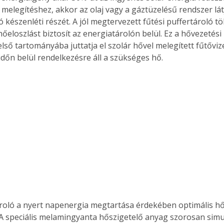
 melegítéshez, akkor az olaj vagy a gáztüzelésű rendszer látj
 készenléti részét. A jól megtervezett fűtési puffertároló t
 hőeloszlást biztosít az energiatárolón belül. Ez a hővezetési
első tartományába juttatja el szolár hővel melegített fűtővize
időn belül rendelkezésre áll a szükséges hő.
roló a nyert napenergia megtartása érdekében optimális h
 A speciális melamingyanta hőszigetelő anyag szorosan simul 