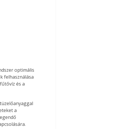
dszer optimális 
k felhasználása 
fűtővíz és a 
eteket a 
legendő 
apcsolására.