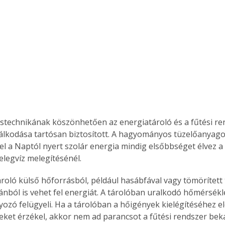
stechnikának köszönhetően az energiatároló és a fűtési ren
lkodása tartósan biztosított. A hagyományos tüzelőanyago
el a Naptól nyert szolár energia mindig elsőbbséget élvez a 
elegvíz melegítésénél.
nból is vehet fel energiát. A tárolóban uralkodó hőmérsékl
yozó felügyeli. Ha a tárolóban a hőigények kielégítéséhez e
ket érzékel, akkor nem ad parancsot a fűtési rendszer bek