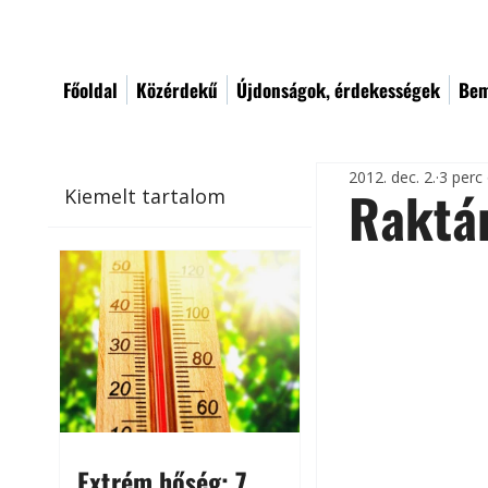
Főoldal
Közérdekű
Újdonságok, érdekességek
Bem
2012. dec. 2.
3 perc
Raktár
Kiemelt tartalom
Extrém hőség: 7