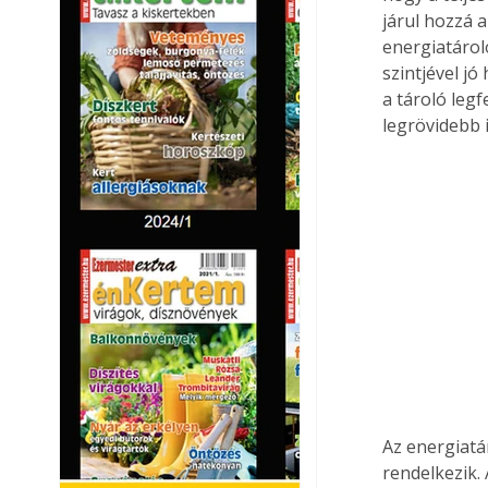
járul hozzá a
energiatároló
szintjével jó
a tároló legf
legrövidebb 
Az energiatá
rendelkezik.