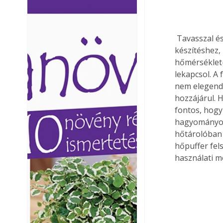
Ezermester lapszámai. A
Ezermester lapszámai
Laptapir kényelmes megoldás,
Laptapir kényelmes 
mert: – t
mert: – t
 Tavasszal és ősszel a szolár berendezés gyakran képes mind a használati melegvíz-
készítéshez,
hőmérséklet-
lekapcsol. A
nem elegendő
hozzájárul. 
fontos, hogy
hagyományos 
hőtárolóban 
hőpuffer fels
használati m