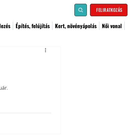
FELIRATKOZÁS
dezés
Építés, felújítás
Kert, növényápolás
Női vonal
uár.