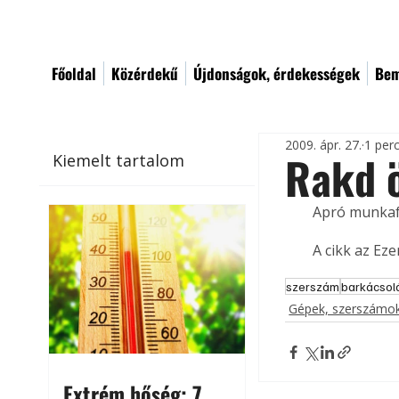
Főoldal
Közérdekű
Újdonságok, érdekességek
Bem
2009. ápr. 27.
1 per
Rakd ö
Kiemelt tartalom
Apró munkaf
A cikk az Ez
szerszám
barkácsol
Gépek, szerszámok
Extrém hőség: 7