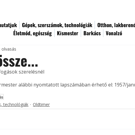
utatjuk
Gépek, szerszámok, technológiák
Otthon, lakberen
Életmód, egészség
Kismester
Barkács
Vonalzó
c olvasás
ssze...
ogások szerelésnél 
ermester alábbi nyomtatott lapszámában érhető el: 1957/jan
ás
, technológiák
Oldtimer