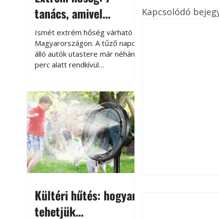
tanács, amivel
Kapcsolódó bejeg
megóvhatjuk
Ismét extrém hőség várható
autónkat a nyári
Magyarországon. A tűző napon
álló autók utastere már néhány
károktól
perc alatt rendkívül
felmelegszik, és rövid időn belül
akár a 60-70 °C-ot is
megközelítheti. Ez nemcsak a
beszállást teszi kellemetlenné,
hanem az autó állapotára és a
benne hagyott tárgyakra is
káros hatással lehet. Néhány
egyszerű óvintézkedéssel
azonban jelentősen
csökkenthetjük a hőség káros
hatásait.
Kültéri hűtés: hogyan
tehetjük