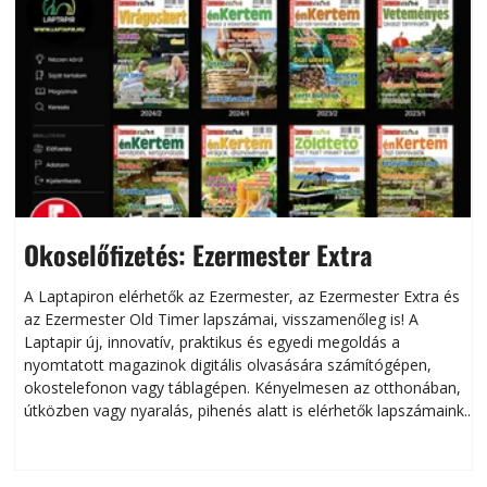
Okoselőfizetés: Ezermester Extra
A Laptapiron elérhetők az Ezermester, az Ezermester Extra és
az Ezermester Old Timer lapszámai, visszamenőleg is! A
Laptapir új, innovatív, praktikus és egyedi megoldás a
L
nyomtatott magazinok digitális olvasására számítógépen,
okostelefonon vagy táblagépen. Kényelmesen az otthonában,
útközben vagy nyaralás, pihenés alatt is elérhetők lapszámaink.
ú
Bárhol, bármikor, akár külföldön élve vagy dolgozva is
B
olvashatók az Ezermester lapszámai. A Laptapir kényelmes
megoldás, mert: – t