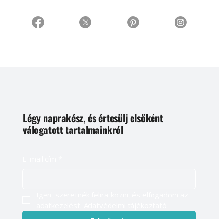
Légy naprakész, és értesülj elsőként
válogatott tartalmainkról
E-mail cím
*
Igen, szeretnék feliratkozni, és elfogadom az 
adatkezelést. 
Adatvédelmi tájékoztató