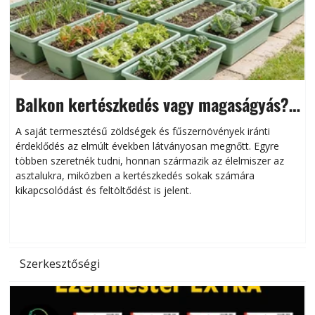
Balkon kertészkedés vagy magaságyás?
Helytakarékos kertészkedés
A saját termesztésű zöldségek és fűszernövények iránti
érdeklődés az elmúlt években látványosan megnőtt. Egyre
többen szeretnék tudni, honnan származik az élelmiszer az
l
asztalukra, miközben a kertészkedés sokak számára
kikapcsolódást és feltöltődést is jelent.
é
d
Szerkesztőségi