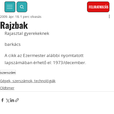
FELIRATKOZÁS
2009. ápr. 18.
1 perc olvasás
Rajzbak
Rajasztal gyerekeknek
barkács
A cikk az Ezermester alábbi nyomtatott 
lapszámában érhető el: 1973/december.
szerszám
Gépek, szerszámok, technológiák
Oldtimer