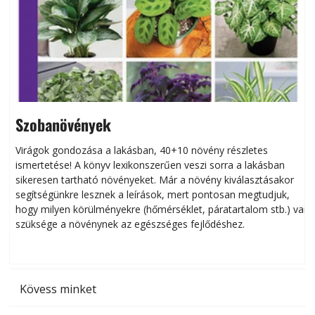
Szobanövények
Virágok gondozása a lakásban, 40+10 növény részletes
ismertetése! A könyv lexikonszerűen veszi sorra a lakásban
s
sikeresen tart­ha­tó növényeket. Már a növény kiválasztásakor
h
segítségünkre lesznek a leírások, mert pontosan megtudjuk,
k
hogy milyen körülményekre (hőmérséklet, páratartalom stb.) van
szüksége a növénynek az egészséges fejlődéshez.
t
Kövess minket