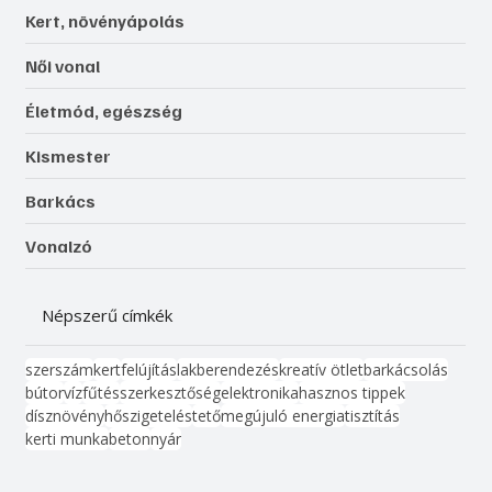
Kert, növényápolás
Női vonal
Életmód, egészség
Kismester
Barkács
Vonalzó
Népszerű címkék
szerszám
kert
felújítás
lakberendezés
kreatív ötlet
barkácsolás
bútor
víz
fűtés
szerkesztőség
elektronika
hasznos tippek
dísznövény
hőszigetelés
tető
megújuló energia
tisztítás
kerti munka
beton
nyár