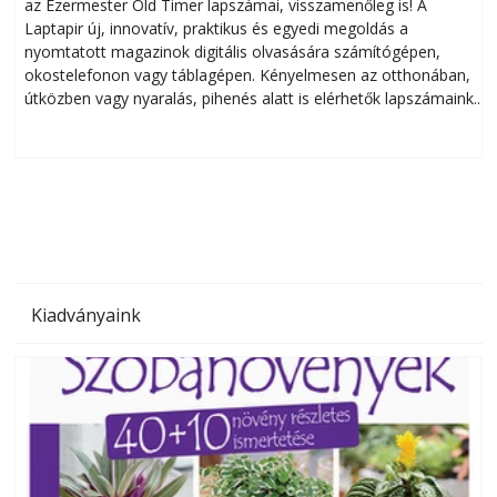
az Ezermester Old Timer lapszámai, visszamenőleg is! A
Laptapir új, innovatív, praktikus és egyedi megoldás a
L
nyomtatott magazinok digitális olvasására számítógépen,
okostelefonon vagy táblagépen. Kényelmesen az otthonában,
útközben vagy nyaralás, pihenés alatt is elérhetők lapszámaink.
ú
Bárhol, bármikor, akár külföldön élve vagy dolgozva is
B
olvashatók az Ezermester lapszámai. A Laptapir kényelmes
megoldás, mert: – t
Kiadványaink