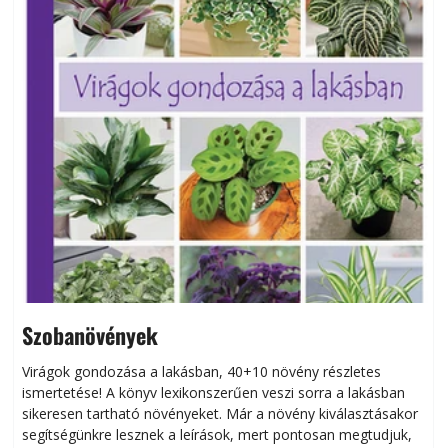
Szobanövények
Virágok gondozása a lakásban, 40+10 növény részletes
ismertetése! A könyv lexikonszerűen veszi sorra a lakásban
s
sikeresen tart­ha­tó növényeket. Már a növény kiválasztásakor
h
segítségünkre lesznek a leírások, mert pontosan megtudjuk,
k