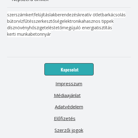
szerszám
kert
felújítás
lakberendezés
kreatív ötlet
barkácsolás
bútor
víz
fűtés
szerkesztőség
elektronika
hasznos tippek
dísznövény
hőszigetelés
tető
megújuló energia
tisztítás
kerti munka
beton
nyár
Kapcsolat
Impresszum
Médiaajánlat
Adatvédelem
Előfizetés
Szerzői jogok