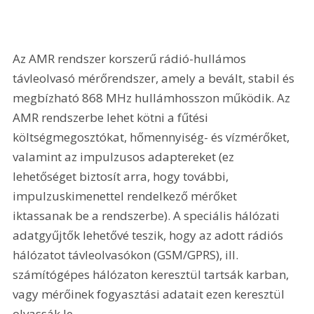
Az AMR rendszer korszerű rádió-hullámos 
távleolvasó mérőrendszer, amely a bevált, stabil és 
megbízható 868 MHz hullámhosszon működik. Az 
AMR rendszerbe lehet kötni a fűtési 
költségmegosztókat, hőmennyiség- és vízmérőket, 
valamint az impulzusos adaptereket (ez 
lehetőséget biztosít arra, hogy további, 
impulzuskimenettel rendelkező mérőket 
iktassanak be a rendszerbe). A speciális hálózati 
adatgyűjtők lehetővé teszik, hogy az adott rádiós 
hálózatot távleolvasókon (GSM/GPRS), ill. 
számítógépes hálózaton keresztül tartsák karban, 
vagy mérőinek fogyasztási adatait ezen keresztül 
olvassák le.