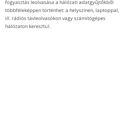
fogyasztás leolvasása a hálózati adatgyűjtőkből 
többféleképpen történhet: a helyszínen, laptoppal, 
ill. rádiós távleolvasókon vagy számítógépes 
hálózaton keresztül. 