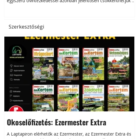
egyszerű óvintézkedéssel azonban jelentősen csökkenthetjük a
hőség káros hatásait.
l
Szerkesztőségi
Okoselőfizetés: Ezermester Extra
A Laptapiron elérhetők az Ezermester, az Ezermester Extra és