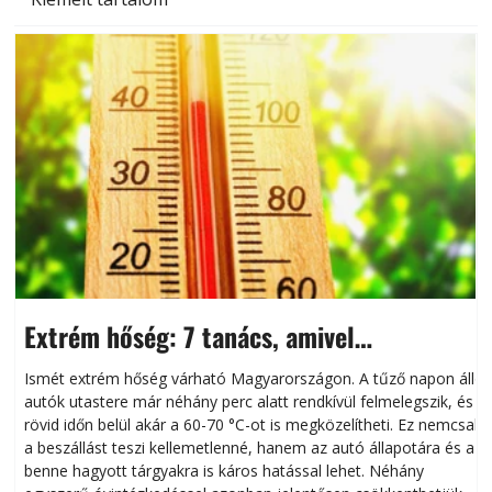
Extrém hőség: 7 tanács, amivel
megóvhatjuk autónkat a nyári károktól
Ismét extrém hőség várható Magyarországon. A tűző napon álló
autók utastere már néhány perc alatt rendkívül felmelegszik, és
rövid időn belül akár a 60-70 °C-ot is megközelítheti. Ez nemcsak
n
a beszállást teszi kellemetlenné, hanem az autó állapotára és a
benne hagyott tárgyakra is káros hatással lehet. Néhány