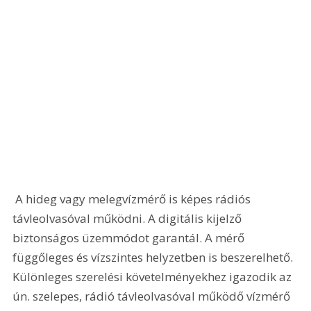
 A hideg vagy melegvízmérő is képes rádiós 
távleolvasóval működni. A digitális kijelző 
biztonságos üzemmódot garantál. A mérő 
függőleges és vízszintes helyzetben is beszerelhető. 
Különleges szerelési követelményekhez igazodik az 
ún. szelepes, rádió távleolvasóval működő vízmérő 