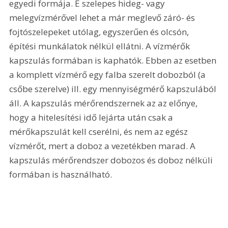
egyedi formája. E szelepes hideg- vagy 
melegvízmérővel lehet a már meglevő záró- és 
fojtószelepeket utólag, egyszerűen és olcsón, 
építési munkálatok nélkül ellátni. A vízmérők 
kapszulás formában is kaphatók. Ebben az esetben 
a komplett vízmérő egy falba szerelt dobozból (a 
csőbe szerelve) ill. egy mennyiségmérő kapszulából 
áll. A kapszulás mérőrendszernek az az előnye, 
hogy a hitelesítési idő lejárta után csak a 
mérőkapszulát kell cserélni, és nem az egész 
vízmérőt, mert a doboz a vezetékben marad. A 
kapszulás mérőrendszer dobozos és doboz nélküli 
formában is használható. 