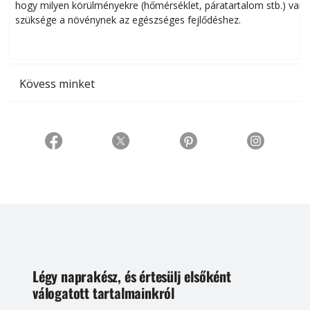
hogy milyen körülményekre (hőmérséklet, páratartalom stb.) van
szüksége a növénynek az egészséges fejlődéshez.
t
Kövess minket
Légy naprakész, és értesülj elsőként
válogatott tartalmainkról