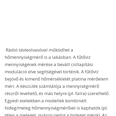
 Rádió távleolvasóval működhet a 
hőmennyiségmérő is a lakásban. A fűtővíz 
mennyiségének mérése a bevált csillapítási 
moduláció elve segítségével történik. A fűtővíz 
bejövő és kimenő hőmérsékletét platina mérőelem 
méri. A készülék számlálója a mennyiségmérő 
részről levehető, és más helyre (pl. falra) szerelhető. 
Egyedi esetekben a modellek kombinált 
hideg/meleg hőmennyiségmérővel is kaphatók (pl. 
télen a meleget, nyáron pedig a hideget mérik). Az 