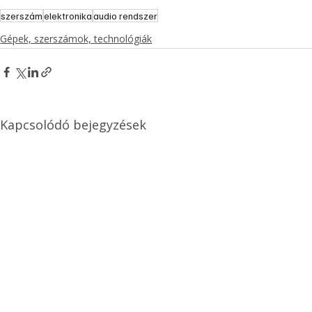
szerszám
elektronika
audio rendszer
Gépek, szerszámok, technológiák
Kapcsolódó bejegyzések