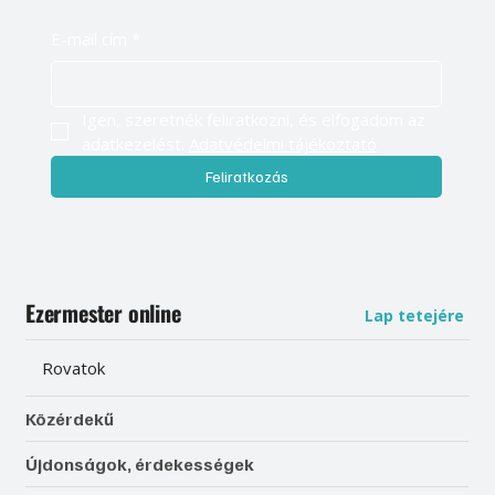
E-mail cím
*
Igen, szeretnék feliratkozni, és elfogadom az 
adatkezelést. 
Adatvédelmi tájékoztató
Feliratkozás
Ezermester online
Lap tetejére
Rovatok
Közérdekű
Újdonságok, érdekességek